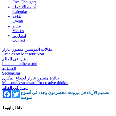
Free Thoughts
أجندة الأنشطة
Calendar
ثقافة
Events
فيديو
Videos
اتصل بنا
Contact
مقالات المؤسس منصور عازار
Articles by Mansour Azar
لبنان في العالم
Lebanon in the world
العلمانية
Secularism
جائزة منصور عازار للإبداع الفكري
Mansour Azar award for creative thinking
لبنان
في العالم
Facebook
Twitter
تصميم الأزياء في بيروت: مخضرمون وجدد في أسبوع
الموضة
دانا ارناؤوط