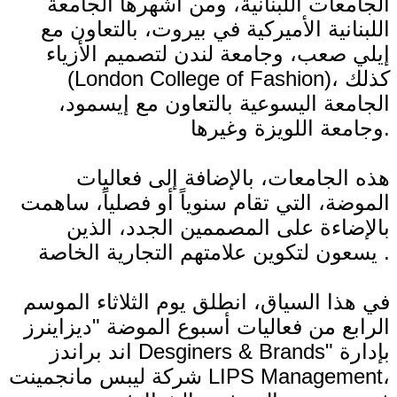
الجامعات اللبنانية، ومن أشهرها الجامعة
اللبنانية الأميركية في بيروت، بالتعاون مع
إيلي صعب، وجامعة لندن لتصميم الأزياء
(London College of Fashion)، كذلك
الجامعة اليسوعية بالتعاون مع إيسمود،
وجامعة اللويزة وغيرها.
هذه الجامعات، بالإضافة إلى فعاليات
الموضة، التي تقام سنوياً أو فصلياً، ساهمت
بالإضاءة على المصممين الجدد، الذين
يسعون لتكوين علامتهم التجارية الخاصة .
في هذا السياق، انطلق يوم الثلاثاء الموسم
الرابع من فعاليات أسبوع الموضة "ديزاينرز
اند براندز Desginers & Brands" بإدارة
شركة ليبس مانجمينت LIPS Management،