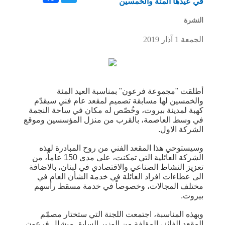
في عيدها المئة والخمسين
النشرة
الجمعة 1 آذار 2019
أطلقت "مجموعة فرعون" بمناسبة العيد المئة
والخمسين لها مسابقة تصميم لمقعد عام فني سيقدّم
كهبة لمدينة بيروت، وخُصّص له مكان في ساحة النجمة
في وسط العاصمة، بالقرب من منزل المؤسسين وموقع
الشركة الاول.
وسيستوحي هذا المقعد الفني من روح المبادرة لهذه
الشركة العائلية التي تمكنت، على مدى 150 عاماً، من
تعزيز النشاط الصناعي والاقتصادي في لبنان، بالاضافة
الى عطاءات افراد العائلة في خدمة الشأن العام في
مختلف المجالات، وخصوصاً في خدمة مسقط رأسهم
بيروت.
وبهذه المناسبة، اجتمعت اللجنة التي ستختار مصمّم
المقعد الفائز، المؤلفة من الوزير السابق ميشال فرعون