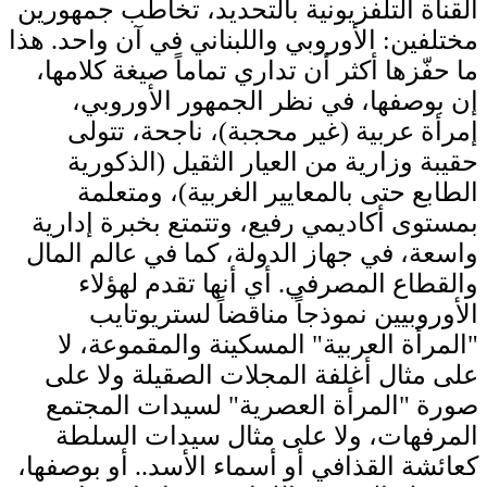
القناة التلفزيونية بالتحديد، تخاطب جمهورين
مختلفين: الأوروبي واللبناني في آن واحد. هذا
ما حفّزها أكثر أن تداري تماماً صيغة كلامها،
إن بوصفها، في نظر الجمهور الأوروبي،
إمرأة عربية (غير محجبة)، ناجحة، تتولى
حقيبة وزارية من العيار الثقيل (الذكورية
الطابع حتى بالمعايير الغربية)، ومتعلمة
بمستوى أكاديمي رفيع، وتتمتع بخبرة إدارية
واسعة، في جهاز الدولة، كما في عالم المال
والقطاع المصرفي. أي أنها تقدم لهؤلاء
الأوروبيين نموذجاً مناقضاً لستريوتايب
"المرأة العربية" المسكينة والمقموعة، لا
على مثال أغلفة المجلات الصقيلة ولا على
صورة "المرأة العصرية" لسيدات المجتمع
المرفهات، ولا على مثال سيدات السلطة
كعائشة القذافي أو أسماء الأسد.. أو بوصفها،