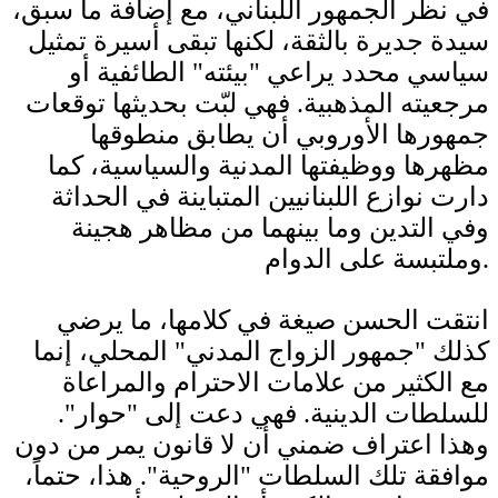
في نظر الجمهور اللبناني، مع إضافة ما سبق،
سيدة جديرة بالثقة، لكنها تبقى أسيرة تمثيل
سياسي محدد يراعي "بيئته" الطائفية أو
مرجعيته المذهبية. فهي لبّت بحديثها توقعات
جمهورها الأوروبي أن يطابق منطوقها
مظهرها ووظيفتها المدنية والسياسية، كما
دارت نوازع اللبنانيين المتباينة في الحداثة
وفي التدين وما بينهما من مظاهر هجينة
وملتبسة على الدوام.
انتقت الحسن صيغة في كلامها، ما يرضي
كذلك "جمهور الزواج المدني" المحلي، إنما
مع الكثير من علامات الاحترام والمراعاة
للسلطات الدينية. فهي دعت إلى "حوار".
وهذا اعتراف ضمني أن لا قانون يمر من دون
موافقة تلك السلطات "الروحية". هذا، حتماً،