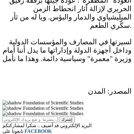
العودة "المظفرة": عودة جيلها برفقة رفيق
الحريري لإزالة آثار انحطاط الزمن
الميليشياوي والدمار والبؤس. ويا له من ثأر
سكّري الطعم.
لسيرتها في المصارف والمؤسسات الدولية
وداخل أجهزة الدولة وإداراتها ما يدل أننا أمام
وزيرة "معمرة" وسياسية دائمة. وهذا ما نأمل
المصدر: المدن
البريد الإلكتروني قد أضيف .. شكرا لمشاركتكم
FACEBOOK
تابعونا على