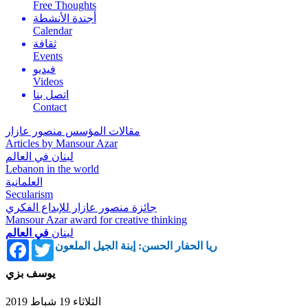
Free Thoughts
أجندة الأنشطة
Calendar
ثقافة
Events
فيديو
Videos
اتصل بنا
Contact
مقالات المؤسس منصور عازار
Articles by Mansour Azar
لبنان في العالم
Lebanon in the world
العلمانية
Secularism
جائزة منصور عازار للإبداع الفكري
Mansour Azar award for creative thinking
لبنان
في العالم
Facebook
Twitter
ريا الحفار الحسن: إبنة الجيل الملعون
يوسف بزي
الثلاثاء 19 شباط 2019