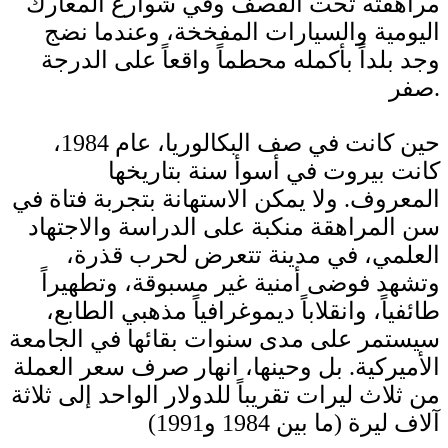
مراهقته تحت القصف وفي شوارع المعارك
اليومية والسيارات المفخخة، وعندما نضج
وجد بلداً بأكمله محطماً واقعاً على الدرجة
صفر.
حين كانت في صف البكالوريا، عام 1984،
كانت بيروت في أسوأ سنة بتاريخها
المعروف. ولا يمكن الاستهانة بتجربة فتاة في
سن المراهقة منكبة على الدراسة والاجتهاد
العلمي، في مدينة تتعرض لحرب قذرة،
وتشهد فوضى أمنية غير مسبوقة، وتطهيراً
طائفياً، وانقلاباً ديموغرافياً مذهبي الطابع،
سيستمر على مدى سنوات بقائها في الجامعة
الأميركية. بل وحينها، انهار صرف سعر العملة
من ثلاث ليرات تقريباً للدولار الواحد إلى ثلاثة
آلاف ليرة (ما بين 1984 و1991)