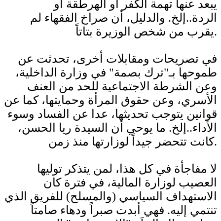
يبعد عنها تهمة الكفر أو الهرطقة أو
الردة..إلخ. والدليل، أن صراخ الفقهاء لم
يقرب من شخص الوزيرة بتاتاً.
في تصريحات ومقابلات أخرى، تحدثت عن
طموحها بـ"ترك بصمة" في وزارة الداخلية،
وعن الشرطة الاجتماعية للحد من العنف
الأسري، وعن حقوق المرأة وحمايتها، كما عن
قوانين يتوجب تحديثها، عدا عن الفساد وسوء
الأداء..إلخ. ما يوحي أن السيدة ريا الحسن،
كانت تتحضر جيداً لوزارتها منذ زمن.
لا مفاجأة في كل هذا، لمن يتذكر توليها
العصيب لوزارة المالية، في فترة كان
الاستهداف السياسي (والمسلح) للفريق الذي
تنتمي إليه. فهي أبدت صبراً ودهاء صامتاً