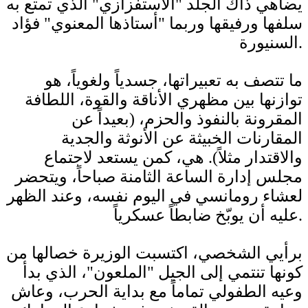
يضاهي ذاك الجلَد "الاستفزازي" الذي تمتع به
سلفها ورفيقها وربما "أستاذها المعنوي" فؤاد
السنيورة.
ما تتصف به تعبيراتها، جسدياً ولغوياً، هو
توازنها بين مظهري الأناقة والقوة، اللطافة
المقرونة بالنفوذ والحزم، (بعيداً عن
المقارنات الخبيثة عن الأنوثة والجدية
والاقتدار مثلاً). هي، كمن يستعد لاجتماع
مجلس إدارة الساعة الثامنة صباحاً، ويتحضر
لعشاء رومانسي في اليوم نفسه، وعند الظهر
عليه أن يوبّخ ضابطاً عسكرياً.
برأيي الشخصي، اكتسبت الوزيرة خصالها من
كونها تنتمي إلى الجيل "الملعون"، الذي بدأ
وعيه الطفولي تماماً مع بداية الحرب، وعاش