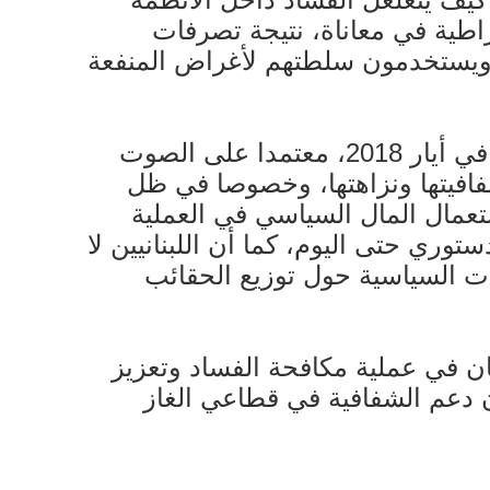
طية في معاناة، نتيجة تصرفات
، ويستخدمون سلطتهم لأغراض المنفعة
أما على الصعيد اللبناني، وعلى الرغم من إجراء انتخابات نيابية، وفق القانون النسبي، في أيار 2018، معتمدا على الصوت
ن التحفظات حول شفافيتها ونزاهتها، وخصوصا في ظل
ستعمال المال السياسي في العملية
توري حتى اليوم، كما أن اللبنانيين لا
ات السياسية حول توزيع الحقائب
جلس النيابي أن أقر قانونين رئيسيين في العام 2018، يساهمان في عملية مكافحة الفساد وتعزيز
حماية كاشفي الفساد (قانون رقم 38 تاريخ 10/10/2018) وقانون دعم الشفافية في قطاعي الغاز