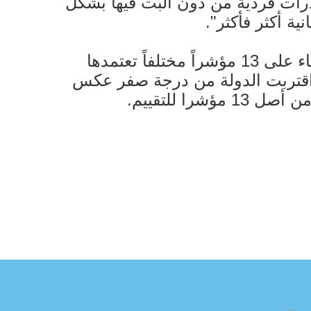
درات فردية من دون البت فيها بشكل
ية أكثر فأكثر".
يُذكر أن مؤشر مدركات الفساد يقيس مدى إدراك المجتمع للفساد في القطاع العام بناء على 13 مؤشراً مختلفاً تعتمدها
المؤشر درجة تتراوح من صفر إلى 100 نقطة، وكلما اقتربت الدولة من درجة صفر عكس