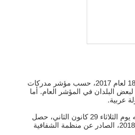
تقدم لبنان إلى المرتبة 138 عالمياً، من أصل 180 دولة، مقارنة بمرتبة 143 من أصل 180 لعام 2017، حسب مؤشر مدركات
تراجع لبعض البلدان في ​المؤشر العام. أما
وحسب ما أعلنته الجمعية اللبنانية لتعزيز الشفافية - لا فساد، في مؤتمر صحافي عقدته يوم الثلاثاء 29 كانون الثاني، حصل
لبنان على درجة 100/28 للعام السادس على التوالي، في مؤشر مدركات الفساد لعام 2018، الصادر عن منظمة الشفافية