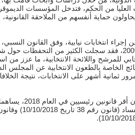
العليا من الحكم، فتدخل المؤسسات الديموقرا
حاولون حماية أنفسهم من الملاحقة القانونية
التفضيلي والحاصل الانتخابي منذ عام 2009، فقد سجلت الكثير م
ابي للمرشح واللائحة الانتخابية، ما عزز من ا
ائج الخاصة بالطعون الانتخابية عن المجلس الدس
ور ثمانية أشهر على الانتخابات، نتيجة الخلاف
وتابع مجذوب: "سبق للم
الشفافية، وهما قانون 