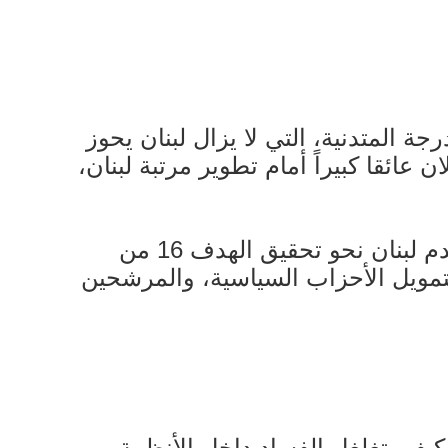
ة جمعية "لا فساد" الدكتور مصباح مجذوب، أن 100/28 هي الدرجة المتدنية، التي لا يزال لبنان يحوز
عائقا كبيراً أمام تطوير مرتبة لبنان،
واستنادا إلى واحدة من الدراسات الأخيرة، التي أصدرتها جمعية "لا فساد"، بعنوان "تقدم لبنان نحو تحقيق الهدف 16 من
 فإن الإطار القانوني الناظم لتمويل الأحزاب السياسية، والمرشحين
كيف يتغلغل الفساد داخل الأنظمة