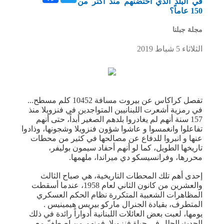
في البلد الذي احتضنهم منذ أكثر من
150 عاماً؟
مجلة جبلنا
الثلاثاء 5 شباط 2019
تفصل كراكاس عن بيروت مسافة 10452 كلم مسطح...
في رمزية أشعرت اللبنانيين المتواجدين في فنزويلا منذ
157 سنة أنهم لم يغادروا بلدهم الصغير أبداً، حتى أنهم
تفاعلوا وانغمسوا و عاشوا شؤون فنزويلا وشجونها، وذادوا
عنها و انبروا للدفاع عن مصالحها في كثير من محطات
تاريخها الطويل، كما لو أنهم أحفاد سيمون بوليفر،
محررها، وفرانسيسكو دي ميراندا، ملهمها.
إحدى أهم تلك المحطات التاريخية، هي صباح الثالث
والعشرين من كانون الثاني لعام 1958، عندما أسقطت
المظاهرات الشعبية المتكررة نظام الحكم العسكري
المتطرف، بقيادة الجنرال ماركو بيريس هيمينيس .
يومها، لعبت بعض العائلات اللبنانية أدواراً رائدة في ذلك
الحدث الجلل في حياة فنزويلا. فمنهم من اصطفّ مع