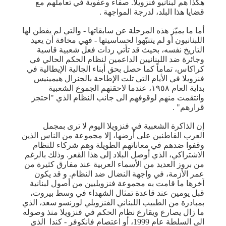
هكذا هم لبنانيو فنزويلا. صفاء وعفوية في تعاملهم مع
قضايا هذا البلد، لدرجة المواجهة .
أما ما يميّز هذه المرحلة عن سابقاتها - والتي لم يفطن لها
اللبنانيون أو لم يتنبّهوا لحساسيتها - فهي مخافة أن يعيد
التاريخ نفسه، بحيث قد تأتي ردات فعل شعبية قاسية
وجائرة ضد اللبنانيين الداعمين لنظام الحكم الحالي في
كراكاس، تماماً كما حصل بحق أبناء الجالية الإيطالية في
فنزويلا في الأيام التي تلت الإطاحة بالجنرال هيمينيس
بداية العام ١٩٥٨، عندما لاحقتهم الجموع الشعبية
وانتقمت منهم لوقوفهم الى جانب النظام الذي "احتجز
قرارهم" .
إن الذاكرة الشعبية في فنزويلا اليوم لا ترى بمجمل
العرب القاطنين على أرضها، إلا مجموعة من الناس الذين
وقفوا ضدهم في معاناتهم الطويلة وهم شركاء للنظام
الاشتراكي، الذي أوصل البلاد إلى هذا القعر. وذلك بالرغم
من بروز العديد من الأسماء العربية عند مفارق كثيرة من
عمر الأزمة، في واجهة النضال ضد النظام. و قد يكون
آخرها ما قامت به مجموعة فنزويليين من أصول لبنانية
قبل يومين عند قاعدة تمثال الشهداء في وسط بيروت،
بمبادرة من الطبيب اللبناني الفنزويلي لورنسو سعد، الذي
ما زال يصارع ويقارع نظام الحكم في فنزويلا منذ وصوله
الى السلطة عام 1999، أو اعتصام فانكوفر - كندا الذي