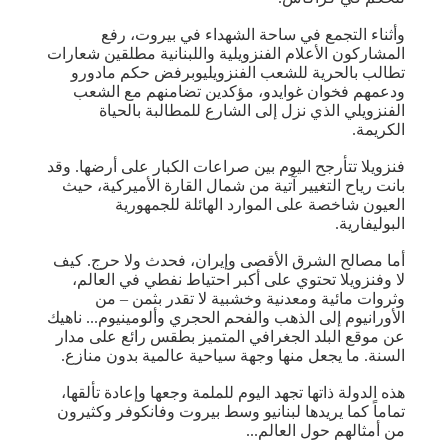
وأثناء التجمع في ساحة الشهداء في بيروت، رفع
المشاركون الأعلام الفنزويلية واللبنانية مطلقين شعارات
تطالب بالحرية للشعب الفنزويليوبرفض حكم مادورو
ودعمهم فخوان غوايدو، مؤكدين تضامنهم مع الشعب
الفنزويلي الذي نزل إلى الشارع للمطالبة بالحياة
الكريمة.
فنزويلا تتأرجح اليوم بين صراعات الكبار على أرضها. وقد
بانت رياح التغيير آتية من شمال القارة الأميركية، حيث
العيون شاخصة على الموارد الهائلة للجمهورية
البوليفارية.
أما مصالح الشرق الأقصى وإيران، فحدث ولا حرج. كيف
لا وفنزويلا تحتوي على أكبر احتياط نفطي في العالم،
وثروات مائية ومعدنية وخشبية لا تقدر بثمن – من
الأورانيوم إلى الذهب والفحم الحجري وألومينيوم... ناهيك
عن موقع البلد الجغرافي المتميز بطقس رائع على مدار
السنة. ما يجعل منها وجهة سياحية عالمية بدون منازع.
هذه الدولة ذاتها تجهد اليوم للملمة وجعها وإعادة تألقها،
تماماً كما يريدها لبنانيو وسط بيروت وفانكوفر وكثيرون
من أمثالهم حول العالم...