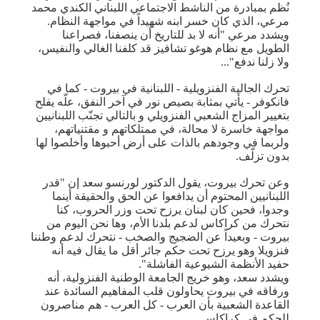
نُظم بمبادرة من الناشط الاجتماعي اللبناني الكندي محمد
مرعي، الذي كان خسر ابنه شهيداً في مواجهة النظام.
ويشدد مرعي "أنه لا بد للتاريخ أن ينصفنا، فصراعنا
الطويل مع نظام هوغو تشافيز قد كلفنا الغالي والنفيس،
ولا زلنا ندفع"...
تحرك الجالية الفنزويلية - اللبنانية في بيروت - كما في
فانكوفر - يأتي بمثابة بصيص نور في آخر النفق، علّه يفلح
بتغيير المزاج الشعبي الفنزويلي و بالتالي تجنّب اللبنانيين
مواجهة خاسرة لا محالة، في ممتلكاتهم و مقتنياتهم،
ولربما في وجودهم بالذات على أرض أحبوها وأخلصوا لها
بدون تزلّف.
وعن تحرك بيروت، يقول الدكتور لورنسو سعد إن "قدر
اللبنانيين المحتوم أن يدافعوا عن الحق والحقيقة أينما
وجدوا، فحين كان لبنان يرزح تحت وزر الحروب، كنا
نتحرك من كراكاس لدعم بلدنا الأم، وها نحن اليوم من
بيروت - وبعيداً عن الضجيج والصخب - نتحرك لدعم وطننا
فنزويلا وهو يرزح تحت حكم جائر أقل ما يقال فيه أنه
حفيد الأنظمة الشيوعية الفاشلة".
ويشدد سعد، وهو خريج الجامعة الوطنية الفنزولية، أنه
ورفاقه في بيروت يحاولون قلب المفاهيم السائدة عند
القاعدة الشعبية بأن العرب - كل العرب - هم مناصرون
للحكم في كراكاس.