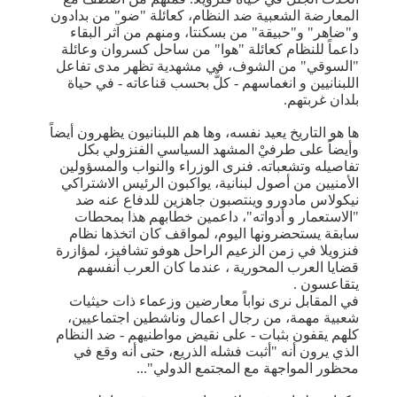
المعارضة الشعبية ضد النظام، كعائلة "ضو" من بدادون
و"ضاهر" و"حبيقة" من بسكنتا، ومنهم من آثر البقاء
داعماً للنظام كعائلة "هوا" من ساحل كسروان وعائلة
"السوقي" من الشوف، في مشهدية تظهر مدى تفاعل
اللبنانيين و انغماسهم - كلٌّ بحسب قناعاته - في حياة
بلدان غربتهم.
ها هو التاريخ يعيد نفسه، وها هم اللبنانيون يظهرون أيضاً
وأيضاً على طرفيْ المشهد السياسي الفنزولي بكل
تفاصيله وتشعباته. فنرى الوزراء والنواب والمسؤولين
الأمنيين من أصول لبنانية، يواكبون الرئيس الاشتراكي
نيكولاس مادورو وينتصبون جاهزين للدفاع عنه ضد
"الاستعمار و أدواته"، داعمين خطابهم هذا بمحطات
سابقة يستحضرونها اليوم، لمواقف كان اتخذها نظام
فنزويلا في زمن الزعيم الراحل هوفو تشافيز، لمؤازرة
قضايا العرب المحورية ، عندما كان العرب أنفسهم
يتقاعسون .
في المقابل نرى نواباً معارضين وزعماء ذات حيثيات
شعبية مهمة، من رجال اعمال وناشطين اجتماعيين،
كلهم يقفون بثبات - على نقيض مواطنيهم - ضد النظام
الذي يرون أنه "أثبت فشله الذريع، حتى أنه وقع في
محظور المواجهة مع المجتمع الدولي"...