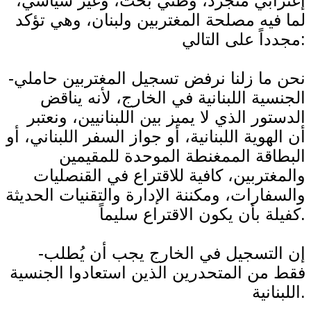
إغترابي متجرد، وطنيٍّ بحت، وغير سياسي،
لما فيه مصلحة المغتربين ولبنان، وهي تؤكد
مجدداً على التالي:
-نحن ما زلنا نرفض تسجيل المغتربين حاملي
الجنسية اللبنانية في الخارج، لأنه يناقض
الدستور الذي لا يميز بين اللبنانيين، ونعتبر
أن الهوية اللبنانية، أو جواز السفر اللبناني، أو
البطاقة الممغنطة الموحدة للمقيمين
والمغتربين، كافية للاقتراع في القنصليات
والسفارات، ومكننة الإدارة والتقنيات الحديثة
كفيلة بأن يكون الاقتراع سليماً.
-إن التسجيل في الخارج يجب أن يُطلب
فقط من المتحدرين الذين استعادوا الجنسية
اللبنانية.