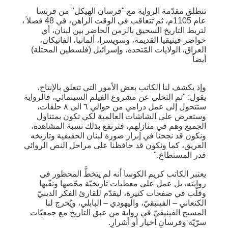
تنطلق مقدّمة الرواية مع "فرسان الهيكل" من فرنسا
عام 1105م، ثم تتعاقب في الوقت الراهن، في 48 فصلاً ،
لتربط التاريخ السحيق بالزمن الحاضر بين لبنان، أي
حواضر فينيقيا القديمة، وسويسرا، ألمانيا، الفاتيكان،
العراق، الولايات المّتحدة، وإسرائيل (فلسطين المحتلة)
أيضاً
وإذ يكشف لنا الكاتب بعض الأمور التي تتعلق بالإنتاج،
يقول: "تم التخلي عن مشروع الفيلم السينمائي، فالرواية
ستتحول إلى عمل درامي من حوالي ٦ الى ٨ حلقات،
وستعرض على الشاشات العالمية لكي تكون بمتناول
الجميع وهم في منازلهم، فترتفع بذلك نسبة المشاهدة،
ونكون قد نجحنا في إبراز صورة لبنان الحقيفية وتاريخه
العريق، كما ونكون قد حافظنا على مراحل النص الروائي
قدر المستطاع."
يعتبر الكاتب كريم الكوسا أنه لم يتخطَّ المحظور في
روايته، بل عمل على معطيات تاريخيّة محّصها ونقّبها
وقلّب في صفحات كثيرة، ليقدّم للقارئ الفكر الدينيّ
الكنعاني – الفينيقيّ، واليهودي – البابلي، ويُخرج لنا
المسيح الفينيقيّ في رواية من عبق التاريخ مع جمعيّات
سرّيّة وفرسانٍ أخيار أو أشرارٍ.