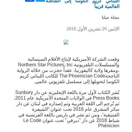
اللبناني كريم الكوسا إلى الشاشة
العالمية قريباً
مجلة جبلنا
الإثنين 29 تشرين الأول 2018
وقعت الشركة الأميريكية لإنتاج الأفلام السينمائية
والمسلسلات التلفزيونية Northern Star Pictures, Inc
،ومقرها ولاية كاليفورنيا، عقداً حجزت من خلاله الرواية
الناجحةThe Phoenician Code للكاتب اللبناني كريم
الكوسا لتحويلها إلى مسلسل تلفزيوني عالمي.
نُشر الكتاب لأول مرة باللغة الإنجليزية عن دار Sunbury
Press Books في الولايات المتحدة الأمريكية عام 2011،
ثم تُرجم الى اللغة العربية وتم إصداره في لبنان عن دار
سائر المشرق عام 2016 تحت عنوان “الشيفرة
الفينيقية’، ومن ثم نشر في باريس باللغة الفرنسية في
شباط 2018 عن دار "ديرفي" تحت عنوان Le Code
Phénicien