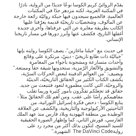
يقدّم الروائيّ كريم الكوسا نوعًا جديدًا من الرواية، نادرًا
في المكتبة العربية، لكنه مزدهر جدًا في المكتبات
العالمية. فالجميع سيجدون فيها حبكة روائيّة رائعة خارجة
عن المألوف، وشخصيّات تاريخيّة قديمة يعرّفنا عليها
الكاتب بطريقة مغايرة عن التي عرفناها، وأخرى جديدة
أغفلها التاريخ، فكشف عنها وأبرز دورها في مسار تاريخنا
الإنساني.
في حديث مع "جبلنا ماغازين"، يصف الكوسا روايته بإنها
"خياليّة ذات طابع تاريخيّ - دينيّ، مرتكزة على وقائع
وأحداث متسارعة ومشحونة بأجواء من المغامرة
والتشويق والألغاز الرّمزية، ستجدونها شيقة حقاً وممتعة."
ويضيف: "من العوالم الدفينة لبعض الحركات السرّية،
يكشف الكتاب الكثير من الحقائق التاريخيّة، الدينيّة
والروحيّة، التي كانت مطمورة لتعود فتنبعث من جديد.
حقائق قد تجعلكم تفكّرون بأمور كثيرة وربما تقلب
مفاهيمكم رأسًا على عقب. ومن أهم تلك الحفائقّ مثلاً -
يتابع الكوسا - دحض فكرة إسرائيل التوراتية، من
الناحيتين الأركيولوجية والتاريخية، والكشف عن العلاقة
الوطيدة بين منطقة اليهودية وبلاد فارس منذ عهد الملك
الفارسي، قورش الثاني، كما وإظهار الصورة الحقيقية
للسيد المسيح، لتكون بذلك أكثر من مجرد رد على
روايةThe DaVinci Code الشهيرة."