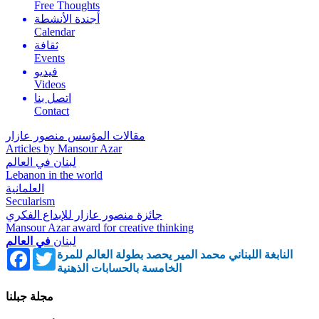
Free Thoughts
أجندة الأنشطة
Calendar
ثقافة
Events
فيديو
Videos
اتصل بنا
Contact
مقالات المؤسس منصور عازار
Articles by Mansour Azar
لبنان في العالم
Lebanon in the world
العلمانية
Secularism
جائزة منصور عازار للإبداع الفكري
Mansour Azar award for creative thinking
لبنان
في العالم
Facebook
Twitter
النابغة اللبناني محمد المير يحصد بطولة العالم للمرة
الخامسة بالحسابات الذهنية
مجلة جبلنا