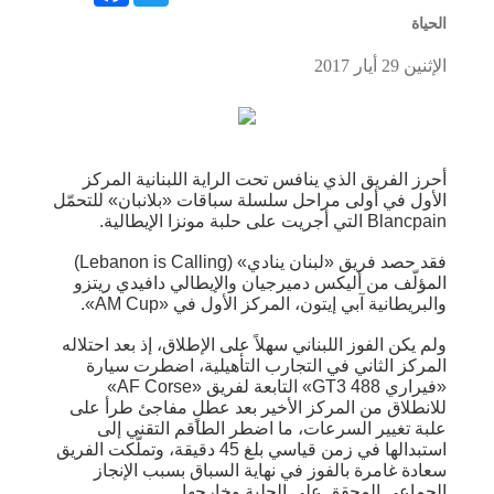
الحياة
الإثنين 29 أيار 2017
أحرز الفريق الذي ينافس تحت الراية اللبنانية المركز
الأول في أولى مراحل سلسلة سباقات «بلانبان» للتحمّل
Blancpain التي أجريت على حلبة مونزا الإيطالية.
فقد حصد فريق «لبنان ينادي» (Lebanon is Calling)
المؤلّف من أليكس دميرجيان والإيطالي دافيدي ريتزو
والبريطانية آبي إيتون، المركز الأول في «AM Cup».
ولم يكن الفوز اللبناني سهلاً على الإطلاق، إذ بعد احتلاله
المركز الثاني في التجارب التأهيلية، اضطرت سيارة
«فيراري 488 GT3» التابعة لفريق «AF Corse»
للانطلاق من المركز الأخير بعد عطلٍ مفاجئ طرأ على
علبة تغيير السرعات، ما اضطر الطاقم التقني إلى
استبدالها في زمن قياسي بلغ 45 دقيقة، وتملّكت الفريق
سعادة غامرة بالفوز في نهاية السباق بسبب الإنجاز
الجماعي المحقق على الحلبة وخارجها.