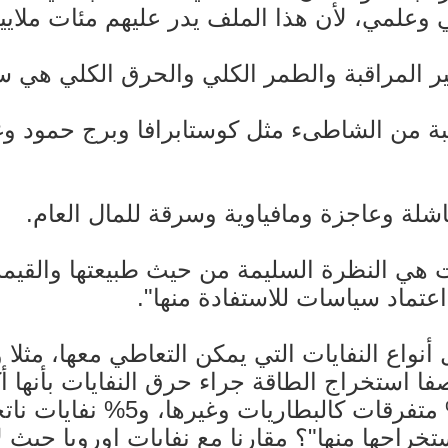
علمي، لأن هذا الملف يدر عليهم مئات ملايين
ر المراقبة والطمر الكلي والحرق الكلي هي س
بة من الشاطىء مثل كوستابرافا وبرج حمود وغي
شلة وعاجزة ومافياوية وسرقة للمال العام.
ات هي النظرة السليمة من حيث طبيعتها والقيمة 
اعتماد سياسات للاستفادة منها".
وكرتون، و7% بلاستيك و5% زجاج
خراجها منها"؟ مقارنا مع نفايات اوروبا حيث ل