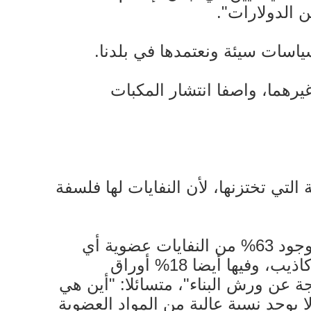
 الدولارات".
ياسات سيئة ونعتمدها في بلدنا.
رهما، واصفا انتشار المكبات
التي تختزنها، لأن النفايات لها فلسفة
وأوضج ان "النفايات في لبنان من أسهل أنواع النفايات التي يمكن التعاطي معها، مثلا وجود 63% من النفايات عضوية أي
تحتوي على كميات عالية من المياه، واصفا استخراج الطاقة جراء حرق النفايات بأنها أكاذيب، وفيها أيضا 18% أوراق
 و2% متفرقات كالبطاريات وغيرها، و5% نفايات ناتجة عن ورش البناء"، متسائلا: "أين هي
ا يوجد نسبة عالية من المواد العضوية