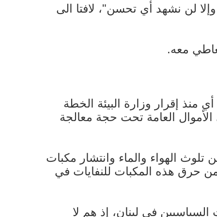
إلا لن نشهد أي تحسن"، لافتا الى
عاطي معه.
ف ملف النفايات بأنه ساخن، وهو في أزمة ليس منذ 2015 وإنما منذ العام 1997، أي منذ إقرار وزارة البيئة الخطة
ى الأموال العامة تحت حجة معالجة
ن تلوث الهواء والماء وانتشار مكبات
من حرق هذه المكبات للنفايات في
لسياسيين في لبنان، إذ هم لا