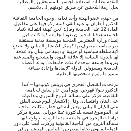
للتقدم بطلبات استعادة الجنسية للمستحقين والمطالبة
بحل أزمة اللاجئين عن طريق عودتهم إلى بلادهم.
من جهته، عضو الهيئة وأحد قدامى وجوه الجامعة الثقافية
الدكتور أنطوان بو عبود ألقى كلمة ركز فيها على مفاعيل
المادة 12 على الجامعة وقال: "نحن كهيئة انتقالية لانقاذ
الجامعة هدفنا الوحيد ان تعود الجامعة كما كانت قبل
إنشاء وزارة المغتربين المنحلة موسسة مدنية مستقلة
غير سياسية معترف بها كممثل للانتشار اللبناني ولا تخضع
لأية سلطة سياسية او حزبية او دينية في لبنان ولا علاقة
لها بالدولة اللبنانية إلا علاقة المودة والتشجيع والمساعدة
ونريدها جامعة موحدة لا ثلاث جامعات". ودعا أعضاء
الجامعة ومسؤولي الدولة "لإنقاذها وإعادة صياغة
مسيرتها وإبراز شخصيتها الوطنية.
ثم تحدث القنصل الفخري في بريتش كولومبيا – كندا
الدكتور نقولا قهوجي، وهو أمين عام سابق للجامعة
الثقافية، فركز على مسألة النزوح السوري وتداعياته
على لبنان واقتصاده. وقال: الانتشار اليوم شديد القلق
على الكيان اللبناني ويعتبر أنه في خطر. وكانت مداخلة
في الموضوع نفسه للدكتورة غيتا حوراني، مديرة مركز
دراسات الهجرة في جامعة سيدة اللويزة، تناولت فيها
مسألة النزوح من الناحية القانونية وركزت أيضاً على دور
الدولة القانوني تجاه المغتربين اللبنانيين المنتشرين في