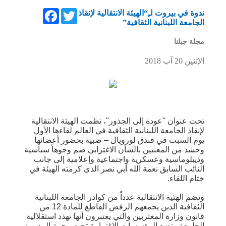
Facebook
Twitter
ندوة في بيروت لـِ“الهيئة الانتقالية لإنقاذ
الجامعة اللبنانية الثقافية”
مجلة جبلنا
الإثنين 20 آب 2018
تحت عنوان "عودة إلى الجذور"، نظمت الهيئة الانتقالية
لإنقاذ الجامعة اللبنانية الثقافية في العالم لقاءها الأول
يوم السبت في فندق لورويال – ضبية بحضور أعضائها
وحشد من المعنيين بالشأن الاغترابي ضم وجوهاً سياسية
وديبلوماسية وعسكرية واجتماعية وإعلامية إلى جانب
النائب السابق نعمة الله أبي نصر الذي كرمته الهيئة في
ختام اللقاء.
وتضم الهئية الانتقالية عدداً من كوادر الجامعة اللبنانية
الثقافية الذين يجمعهم الرفض القاطع للمادة 12 من
قانون وزارة المغتربين والتي يعتبرون أنها تهدد استقلالية
الجامعة وتضع المؤسسات الاغترابية تحت رحمة المديرية