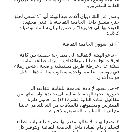
العامة للمغتربين.
وصدر عن اللقاء بيان أكدت فيه الهيئة أنها "لا تسعى لخلق
جناح منشق داخل الجامعة الثقافية، بل تبغي مجتهدة
العودة بها إلى جذورها". وتضمن البيان سلسلة توصيات
كالآتي:
"أ- في شؤون الجامعة الثقافية:
١- تدعو الهيئة الانتقالية الى مصارحة حقيقية بين كافة
افرقاء الجامعة اللبنانيةالثقافية، تليها مصالحة شاملة
مبنيّة على خارطة طريق مستقبلية واضحة ، فنحن زملاء
في مؤسسة عالمية واحدة، مطلوب منا انقاذها ... قبل
فوات الاوان .
٢- في سعيها لإعادة الجامعة اللبنانية الثقافية الى
جذورها، تجهد الهيئة الانتقالية الى تحييدها واستثنائها من
مفاعيل المادة الثانية عشرة (١٢) من قانون دائرة
المغتربين ومضمونها، فالعلاقات من الند للند هي غايتنا
مع الدولة اللبنانية، بالتنسيق والاحترام.
٣- تضع الهيئة الانتقالية مقدراتها بتصرف الشباب الطالع
لتسلم زمام القيادة داخل الجامعة الثقافية ولتوفير كل