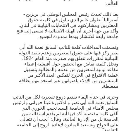
العالم.
بعد ذلك، تحدث رئيس المجلس الوطني في بريزبن -
أستراليا أنطوان غانم الذي تناول في كلمته حقوق
المغتربين ومشاركتهم في الانتخابات النيابية في لبنان،
وأكد من جهة أخرى أن الهيئة الانتقالية لا تسعى إلى فتح
جامعة رابعة للانتشار ويدها ممدودة للجميع.
وتضمنت المداخلات كلمة للنائب السابق نعمة الله أبي
نصر ركز فيها على حقوق المغتربين وعدم تنفيذ الدولة
اللبنانية لمقررات تتعلق بهم صدرت منذ العام 1924.
وتخلل كلمته نقاش مع الحضور حول أفضلية إعطاء
مقاعد نيابية للمغتربين من عدمه والمطالبة بتسهيل
عملية الاقتراع في الخارج لتمكين العدد الأكبر من
المنتشرين من الإدلاء بأصواتهم عبر استخدامهم بطاقة
ممغنطة.
وجرى في ختام اللقاء تقديم دروع تقديرية لكل من النائب
السابق نعمة الله أبي نصر والدكتورة غيتا حوراني ولرئيس
مجلس الأمناء في الجامعة السيد نجيب الخوري الذي
ألقى كلمة مقتضبة أكد فيها أنه لم يقدم استقالته من
الجامعة بل من الإدارة الحالية، وقال: "يجب أن نتعالى
على الجراح ونستعيد المبادرة لإعادة الروح إلى الجامعة
الثقافية".