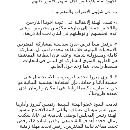
الجهود أمام هؤلاء من أجل تسهيل الأمور عليهم.
ب- في شؤون الاغتراب والمغتربين:
١- تشدد الهيئة الانتقالية على عودة اخوتنا النازحين
واللاجئين جميعاً إلى ديارهم مكرّمين محترمين، وعلى
عدم تجنيسهم أو توطينهم في لبنان تحت أية ذريعة.
٢- نرفض مبدأ فرض حدود سياسية لمشاركة المغتربين
بالانتخابات النيابية، فلا مقاعد محددة لهم، بل مشاركة
كاملة ومسؤولية شاملة، وعليه فإن البطاقة الممغنطة
هي الطريق السوي لمشاركة اي لبناني في انتخابات
مسقط رأسه، أينما وُجد حول العالم.
٣- لا نرى مبررا لتحديد فترة زمنية للاستحصال على
جنسية آبائنا وأجدادنا، فإن استعادة الجنسية اللبنانية هو
حق لنا نمارسه كيفما ارتأينا، في المكان والزمان الذي
تحدده ظروفنا".
قدمت الندوة عضو الهيئة السيدة أرتميس كيروز وأدارها
أمين السر ميشال عساف. وألقى كلمة الافتتاح منسق
الهيئة رئيس المجلس الوطني للجامعة في غانا، شكيب
رمال، فحدد أهداف اللقاء وهي: رفض المادة 12، رفض
تحديد مقاعد نيابية للمغتربين، رفض تحديد مهلة زمنية