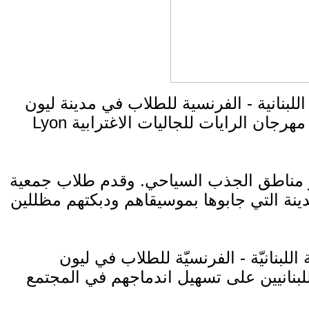
اب في مدينة ليون" Association Libano-Française des Etudiants à
Lyon في مهرجان الرايات للجاليات الاغترابية fête des bannières الذي تنظمه بلدية المدينة سنوياً ويجمع أكثر من ثلاثين جالية يشارك
ق الجذب السياحي. وقدم طلاب جمعية ALFEL أبهى صورة
ينة التي جابوها بموسيقاهم ودبكتهم مظللين
 الفرنسيّة للطلاب في ليون ALFEL تأسّست عام 2001 وتنصب جهودها على تعزيز التواصل بين الطلّاب اللبنانيين
بنانيين على تسهيل اندماجهم في المجتمع