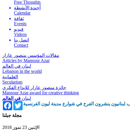
Free Thoughts
أجندة الأنشطة
Calendar
ثقافة
Events
فيديو
Videos
اتصل بنا
Contact
مقالات المؤسس منصور عازار
Articles by Mansour Azar
لبنان في العالم
Lebanon in the world
العلمانية
Secularism
جائزة منصور عازار للإبداع الفكري
Mansour Azar award for creative thinking
لبنان
في العالم
Facebook
Twitter
 لبنانيون ينشرون الفرح في شوارع مدينة ليون الفرنسية
مجلة جبلنا
الإثنين 23 تموز 2018