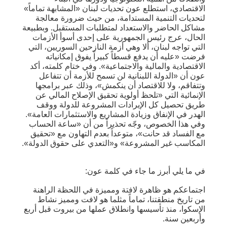
الاقتصادي، استطلع عون تحديات لبنان «المشابهة تماماً»
لتحديات التنمية المستدامة، من حيث ضرورة معالجة
مشاكل الحاضر والاستعداد لمتطلبات المستقبل. وبطبيعة
الحال، عرج رئيس الجمهورية على إحدى أسوأ الأزمات
التي تواجه لبنان، ألا وهي أزمة النازحين السوريين، التي
فرضت «عليه أن يدفع قسطاً كبيراً يفوق إمكانياته
الاقتصادية والمالية والاجتماعية». وفي ختام كلمته، أكد
عون أن «الدولة اللبنانية لن تسمح للأزمة أن تتفاعل
وتتفاقم، ولا للاقتصاد أن ينكمش»، وذلك عبر برامجها
الإنمائية التي «تلحظ أولوية تحقيق الإصلاح المالي عن
طريق تحصيل كل الإيرادات المشروعة للدولة ووقف
الهدر في الإنفاق وزيادة المشاريع والاستثمارات العامة».
وفي هذا الخصوص، وجّه تحذيراً من أن «ساعة الحساب
مع الفساد قد حانت»، متوعداً بعدم التهاون مع «تحقيق
المكاسب غير المشروعة» و«التعدي على حقوق الدولة».
في ما يلي أبرز ما جاء في كلمة عون:
اجتماعكم هو ظاهرة لافتة ومميزة في اللحظة الراهنة
من تاريخ منطقتنا، تماماً مثلما هو لافت ومميز نشاط
الإسكوا، منذ تأسيسها وانطلاق عملها من بيروت قبل أربع
وأربعين سنة.