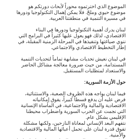
الموضوع الذي اخترتموه محوراً لأبحاث دورتكم هو
موضوع حيوي وملحّ. فلا يمكن إهمال التكنولوجيا ودورها
في مسيرة التنمية في منطقتنا العربية.
لبنان يدرك أهمية التكنولوجيا ودورها في البناء
الاقتصادي، لذلك فهو يعول عليها كثيراً في البرامج التي
ننوي صياغتها وتنفيذها في المرحلة الزمنية المقبلة، في
إطار التخطيط الاقتصادي والاجتماعي.
في لبنان نعيش تحديات مشابهة تماماً لتحديات التنمية
المستدامة، من حيث ضرورة معالجة مشاكل الحاضر
والاستعداد لمتطلبات المستقبل.
حول الأزمة السورية:
فيما لبنان يواجه هذه الظروف الصعبة، والاستثنائية،
فرض عليه أن يدفع قسطاً كبيراً، يفوق إمكانياته
الاقتصادية والمالية والاجتماعية، في المأساة الإنسانية
التي نجمت عن الحرب السورية واضطراب محيطنا
الإقليمي بشكل عام.
نتفهم البعد الإنساني لمعاناة النازحين، ولكنها مشكلة
تفوق قدرة لبنان على تحمل أعبائها المالية والاقتصادية
والأمنية.