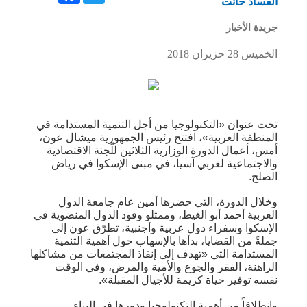
الفساد حانت
جريدة الأخبار
الخميس 28 حزيران 2018
تحت عنوان «التكنولوجيا من أجل التنمية المستدامة في
المنطقة العربية»، افتتح رئيس الجمهورية ميشال عون،
أمس، أعمال الدورة الوزارية الثلاثين للّجنة الاقتصادية
والاجتماعية لغربي آسيا، في مبنى الإسكوا في رياض
الصلح.
وخلال الدورة، التي حضرها أمين عام جامعة الدول
العربية أحمد أبو الغيط، وممثلو وفود الدول المنضوية في
الإسكوا وسفراء دول عربية وأجنبية، تطرّق عون إلى
جملةً من القضايا، بدأها بالإسهاب حول أهمية التنمية
المستدامة التي «تهدف إلى إنقاذ المجتمعات من مشاكلها
الراهنة، الفقر والجوع والأمية والمرض، وفي الوقت
نفسه توفير حياة كريمة للأجيال المقبلة».
وانطلاقاً من أهمية التكنولوجيا ودورها في البناء