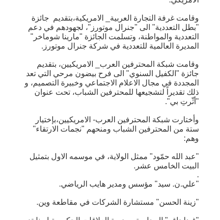
وقامت غرفة التجارة العربية_ الامريكية،بتقديم جائزة
"بطل التعددية" الى "جنرال موتورز"، لجهودهم في دعم
التعددية والمواطنة، وتسلمت الجائزة "مارينا شوماخر"
المديرة العالمية للتعددية في شركة جنرال موتورز.
وقامت شبكة المحترفين العرب_ الامريكيين، بتقديم
جائزة "الكفيل السنوي" الى فرح بيضون مرحي التي تعد
المجددة في مجال الاعلام الاجتماعي وخبيرة التصميم، و
ذلك تقديراً لتشجيعها للمحترفين الشباب، تحت عنوان
"أثّرتِ بي".
وأختارت شبكة المحترفين العرب- الامريكيين،بإختيار
ستة من المحترفين الشباب ومنحهم "نجمات الارتقاء"
وهم:
"عبد الله حمّود" ممثل الولاية، في موسمه الاول بتمثيل
البيت الخامس عشر.
.
"علي.ن. سيد" مؤسس ومدير هايب الرياضي.
"زينة الحسن" مستشارة الشركات في مقاطعة وين.