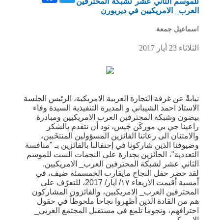
للموسم الثاني عشر لشبكة المحترفين
العرب_ الامريكيين في ديربورن
اسماعيل جمعة
الثلاثاء 23 أيار 2017
نيابةً عن غرفة التجارة العربية الامريكية، الرئيس الجلسة
الاستاذ احمد الشيباني و المديرة التنفيذية السيدة وفاء
بيضون وشبكة المحترفين العرب الامريكيين ومبادرة
راعينا جي بي موركَن جَيس، نود أن نتقدم بالشكر
والامتنان الى رعاتنا الفائزين المسؤولين المنتخَبين،
وضيوفنا الذين شاركونا في إحتفالنا بالفائزين بـ "منافسة
التعددية"، الحائزين بجدارة على النجمات الست للموسم
الثاني عشر لشبكة المحترفين العرب_ الامريكيين.
لقد حضر حفل النجاح مايقارب الخمسمئة ضيف، في
أمسية أقيمت الاربعاء ١٧/ آيار/ 2017، للتعرّف على
المحترفين العرب_ الامريكيين، والفائزون المشاركون
هم من القادة الذين أظهروا نجاحاً ملحوظاً في حقول
احترافهم، ونجوماً تلمع في مستقبل المجتمع العربي_
الامريكي.