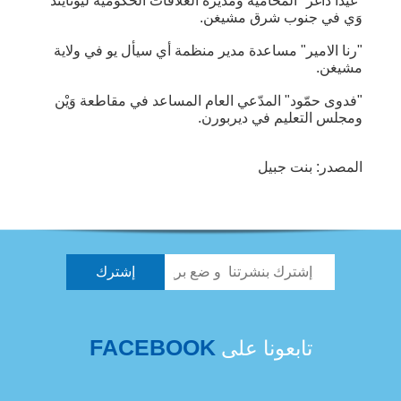
"غيدا داغر" المحامية ومديرة العلاقات الحكومية ليونايتد
وَي في جنوب شرق مشيغن.
"رنا الامير" مساعدة مدير منظمة أي سيأل يو في ولاية
مشيغن.
"فدوى حمّود" المدّعي العام المساعد في مقاطعة وَيْن
ومجلس التعليم في ديربورن.
المصدر: بنت جبيل
FACEBOOK
تابعونا على