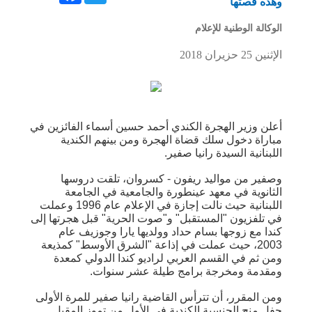
وهذه قصتها
الوكالة الوطنية للإعلام
الإثنين 25 حزيران 2018
أعلن وزير الهجرة الكندي أحمد حسين أسماء الفائزين في
مباراة دخول سلك قضاة الهجرة ومن بينهم الكندية
اللبنانية السيدة رانيا صفير.
وصفير من مواليد ريفون - كسروان، تلقت دروسها
الثانوية في معهد عينطورة والجامعية في الجامعة
اللبنانية حيث نالت إجازة في الإعلام عام 1996 وعملت
في تلفزيون "المستقبل" و"صوت الحرية" قبل هجرتها إلى
كندا مع زوجها بسام حداد وولديها يارا وجوزيف عام
2003، حيث عملت في إذاعة "الشرق الأوسط" كمذيعة
ومن ثم في القسم العربي لراديو كندا الدولي كمعدة
ومقدمة ومخرجة برامج طيلة عشر سنوات.
ومن المقرر، أن تترأس القاضية رانيا صفير للمرة الأولى
حفل منح الجنسية الكندية في الأول من تموز المقبل