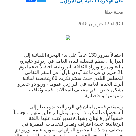
على الهجرة اللبنانية إلى البرازيل
مجلة جبلنا
الثلاثاء 12 حزيران 2018
احتفالاً بمرور 130 عاماً على بدء الهجرة اللبنانية إلى
البرازيل، تنظم قنصلية لبنان العامة في ريو دو جانيرو،
بالتعاون مع وزراة الثقافة البرازيلية، احتفالاً ضخماً يوم
21 حزيران في قاعة "بادن باول" في المقر الثقافي
للمجلس البلدي حيث سيتم تكريم 80 شخصية لبنانية
أثرت الحياة العامة في البرازيل عموماً - وريو دو جانيرو
بشكل خاص - في مختلف المجالات، فنية وثقافية
وسياسية واقتصادية.
وسيقدم قنصل لبنان في الريو أليخاندو بيطار إلى
الشخصيات المكرمة، أو من يمثل الراحلين منهم، مجسماً
خشبياً لأرزة لبنان وشهادة تقدير كتب عليها باللغة
ابرتغالية: "تحية اعتراف وتقدير للخدمات المميزة في
مختلف مجالات المجتمع البرازيلي بصورة عامة، وريو دي
جانيرو على وجه الخصوص، والمساهمة في التنمية وحالة