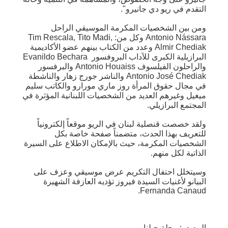
التقدم في ريو دي جانيرو".
ومن بين الشخصيات المكرمة الموسيقي الراحل
Antonio Nássara وكل من: Tim Rescala, Tito Madi,
Almir Chediak وعدد من الكتاب بينهم عضو الأكاديمية
البرازيلية الكبرى للآداب البروفسور Evanildo Bechara
والراحلون الفيلسوف Antonio Houaiss والبرفسور
Antonio José Chediak والناشر جورج زهار والناشطة
في مجال حقوق المرأة روز ماري مورارو والكاتب سليم
ميغيل وغيرهم العديد من الشخصيات اللبنانية المؤثرة في
المجتمع البرازيلي.
ولقد خصصت قنصلية لبنان في الريو موقعاً إلكترونياً
للتعريف بهذا الحدث، متضمناً صفحة خاصة بكل
الشخصيات المكرمة، حيث بالإمكان الاطلاع على السيرة
الذاتية لكل منهم.
وسيتخلل احتفال التكريم عرض موسيقي وعزف على
البيانو لأغنيات السيدة فيروز تؤديه العازفة الشهيرة
Fernanda Canaud.
المصدر: مجلة جبلنا