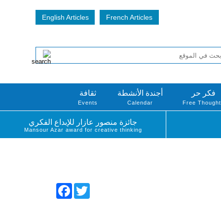
English Articles
French Articles
فكر حر
أجندة الأنشطة
ثقافة
Events
Calendar
Free Though
جائزة منصور عازار للإبداع الفكري
Mansour Azar award for creative thinking
Facebook
Twitter