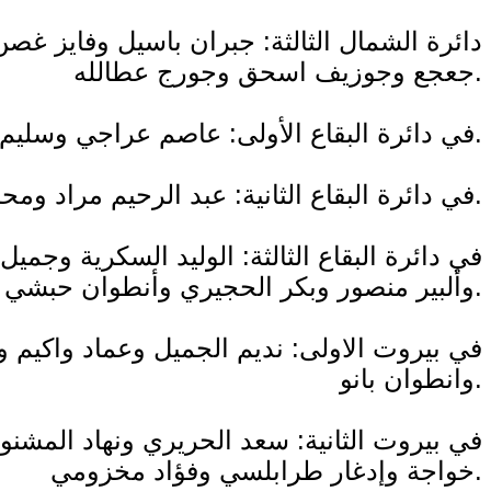
دائرة الشمال الثالثة: جبران باسيل وفايز
جعجع وجوزيف اسحق وجورج عطالله.
في دائرة البقاع الأولى: عاصم عراجي وسليم عون وميشال ضاهر وأنور جمعة وجورج عقيص وقيصر المعلوف وبوغوص كورديان.
في دائرة البقاع الثانية: عبد الرحيم مراد ومحمد نصرالله وهنري شديد وإيلي الفرزلي ومحمد القرعاوي ووائل أبو فاعور.
في دائرة البقاع الثالثة: الوليد السكرية وج
وألبير منصور وبكر الحجيري وأنطوان حبشي في بعلبك الهرمل.
في بيروت الاولى: نديم الجميل وعماد واكيم 
وانطوان بانو.
في بيروت الثانية: سعد الحريري ونهاد الم
خواجة وإدغار طرابلسي وفؤاد مخزومي.