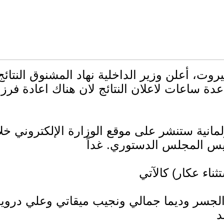
، أعلن وزير الداخلية نهاد المشنوق النتائج 
ى عدة ساعات لاعلان النتائج لان هناك اعادة فرز
يس ​المجلس الدستوري​. غداً
ر الجسر وديما جمالي ونجيب ميقاتي وعلي در