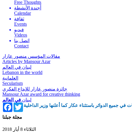
Free Thoughts
أجندة الأنشطة
Calendar
ثقافة
Events
فيديو
Videos
اتصل بنا
Contact
مقالات المؤسس منصور عازار
Articles by Mansour Azar
لبنان في العالم
Lebanon in the world
العلمانية
Secularism
جائزة منصور عازار للإبداع الفكري
Mansour Azar award for creative thinking
لبنان
في العالم
Facebook
Twitter
ات في جميع الدوائر باستثناء عكار كما أعلنها وزير الداخلية
مجلة جبلنا
الثلاثاء 8 أيار 2018