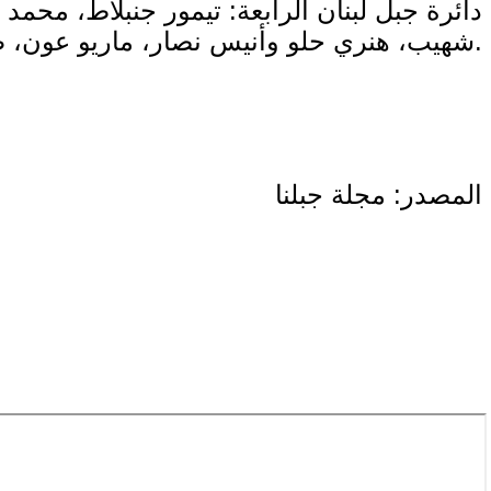
دائرة جبل لبنان الرابعة: تيمور جنبلاط، محمد
شهيب، هنري حلو وأنيس نصار، ماريو عون، طلال ارسلان، وسيزار أبو خليل.
المصدر: مجلة جبلنا