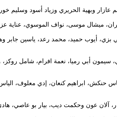
لي بزي، أيوب حميد، محمد رعد، ياسين جابر 
، سيمون أبي رميا، نعمة افرام، شامل روكز، 
لياس حنكش، ابراهيم كنعان، إدي معلوف، اليا