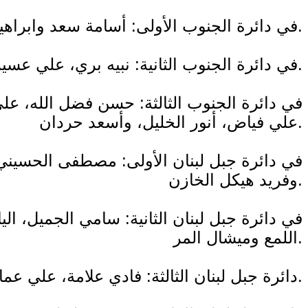
في دائرة الجنوب الأولى: أسامة سعد وابراهيم عازار وبهية الحريري وزياد أسود وسليم خوري.
في دائرة الجنوب الثانية: نبيه بري، علي عسيران، ميشال موسى، نواف الموسوي، عناية عز الدين، حسين جشي، وعلي خريس.
في دائرة الجنوب الثالثة: حسن فضل الله، ع
علي فياض، أنور الخليل، وأسعد حردان.
في دائرة جبل لبنان الأولى: مصطفى الحسيني
وفريد هيكل الخازن.
في دائرة جبل لبنان الثانية: سامي الجميل، ا
اللمع وميشال المر.
دائرة جبل لبنان الثالثة: فادي علامة، علي عمار، آلان عون وحكمت ديب، بيار بو عاصي، هادي أبو الحسن.