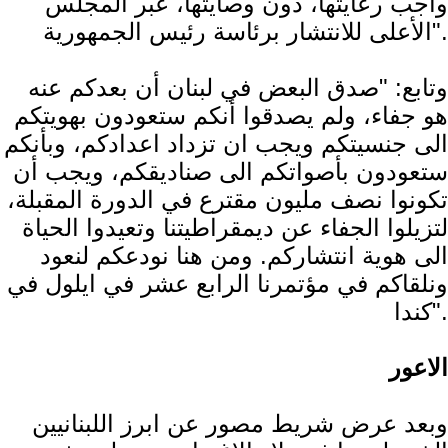
واجب رعايتها، دون وصايتها، عبر المجلس
الأعلى للانتشار برئاسة رئيس الجمهورية".
وتابع: "صدق البعض في لبنان أن بعدكم عنه
هو جفاء، ولم يصدقوا أنكم ستعودون بهويتكم
الى جنسيتكم ويجب ان تزداد اعدادكم، وبأنكم
ستعودون بأصواتكم الى صناديقكم، ويجب أن
تكونوا نصف مليون مقترع في الدورة المقبلة،
لتزيلوا الجفاء عن ديمقراطيتنا وتعيدوا الحياة
الى هوية انتشاركم. ومن هنا نودعكم لنعود
ونلقاكم في مؤتمرنا الرابع عشر في ايلول في
كندا".
الاعور
وبعد عرض شريط مصور عن ابرز اللبنانيين