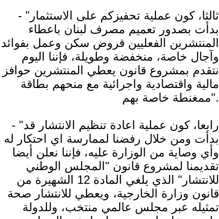
- "ثالثا، كون عملية تحفيزكم على الاستثمار
بدأت بصدور تعميم مصرف لبنان باعطاء
المنتشرين الفعليين قروض سكن وعمل بفوائد
وآجال خاصة، منخفضة وطويلة، فإننا اليوم
نتقدم بمشروع قانون يعطي المنتشرين حوافز
مالية واقتصادية واجرائية مع منحهم بطاقة
ممغنطة خاصة بهم".
- "رابعا، كون عملية اعادة تنظيم الانتشار قد
بدأت ومن خلال رفضنا لممارسة اي احتكار له
وأي وصاية من الوزارة عليه، فإننا نعلن أيضا
تقديمنا لمشروع قانون "المجلس الوطني
للانتشار" الذي يلغي المادة 12 الشهيرة من
قانون وزارة الخارجية، ويعطي للانتشار صحة
تمثيله عبر مجلس عالمي منتخب، وللدولة