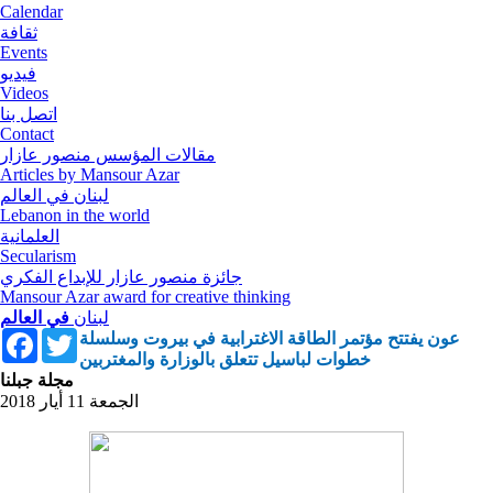
Calendar
ثقافة
Events
فيديو
Videos
اتصل بنا
Contact
مقالات المؤسس منصور عازار
Articles by Mansour Azar
لبنان في العالم
Lebanon in the world
العلمانية
Secularism
جائزة منصور عازار للإبداع الفكري
Mansour Azar award for creative thinking
لبنان
في العالم
Facebook
Twitter
عون يفتتح مؤتمر الطاقة الاغترابية في بيروت وسلسلة
خطوات لباسيل تتعلق بالوزارة والمغتربين
مجلة جبلنا
الجمعة 11 أيار 2018