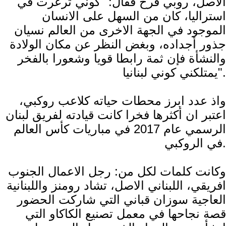
الاصل، روبي فرح فقال: "كوني ترعرت في
استراليا، كان من السهل على الانسان
الموجود في الجهة الاخرى من العالم نسيان
جذور أجداده، وبغض النظر عن مكان الولادة
والنشأة فإن ثمة رابطا قويا وشعورا بالفخر
يمتلكني كوني لبنانيا".
واذ عدد ابرز محطات حياته كلاعب روكبي،
اعتبر ان أكثرها فخرا كانت قيادته لفريق لبنان
الرسمي عام 2017 في مباريات كأس العالم
في الروكبي.
وكانت كلمات لكل من: رجل الاعمال الجنوب
افريقي، اللبناني الاصل، تشاد رومنز واللبنانية
العاجية سوزان قباني التي شاركت الحضور
قصة نجاحها في معمل تصنيع الكاكاو التي