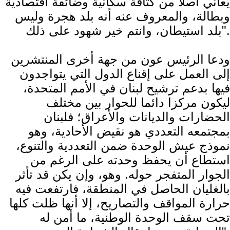
يعاني اصلا من كثافة سكانية وضائقة اقتصادية
وبطالة، والمعروف عنه أنه بلد هجرة وليس
بلد استيطان، وانتم خير شهود على ذلك".
ودعا الرئيس عون من جهة أخرى المنتشرين
إلى العمل على إقناع الدول التي يتواجدون
فيها بدعم ترشيح لبنان في الأمم المتحدة،
ليكون مركزا دائما للحوار بين مختلف
الحضارات والديانات والأعراق؛ فلبنان
بمجتمعه التعددي هو نقيض الأحادية، وهو
نموذج عيش الوحدة ضمن التعددية والتنوع،
استطاع أن يحفظ وحدته على الرغم من
الجوار المتفجر حوله. وهو، وإن يكن قد تأثر
بالغليان الحاصل في المنطقة، فارتفعت فيه
حرارة المواقف والتصاريح، إلا أنها ظلت كلها
تحت سقف الوحدة الوطنية، ما أمن له