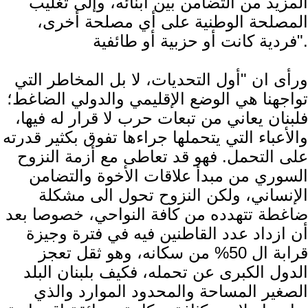
المزيد من التضامن بين أبنائه، وإلى تغليب
المصلحة الوطنية على أي مصلحة أخرى،
فردية كانت أو حزبية أو طائفية".
ورأى ان "أول التحديات، لا بل المخاطر التي
تواجهنا هي الوضع الإقليمي والدولي الضاغط؛
فلبنان يعاني من تبعات حرب لا قرار له فيها،
والأعباء التي يتحملها جراءها تفوق بكثير قدرته
على التحمل. فهو قد تعاطى مع أزمة النزوح
السوري من مبدأ علاقات الأخوة والتضامن
الإنساني، ولكن النزوح تحول الى مشكلة
ضاغطة تتهدده من كافة النواحي، خصوصا بعد
أن ازداد عدد القاطنين فيه في فترة وجيزة
قرابة ال 50% من سكانه، وهو ثقل تعجز
الدول الكبرى عن تحمله، فكيف بلبنان البلد
الصغير المساحة والمحدود الموارد والذي