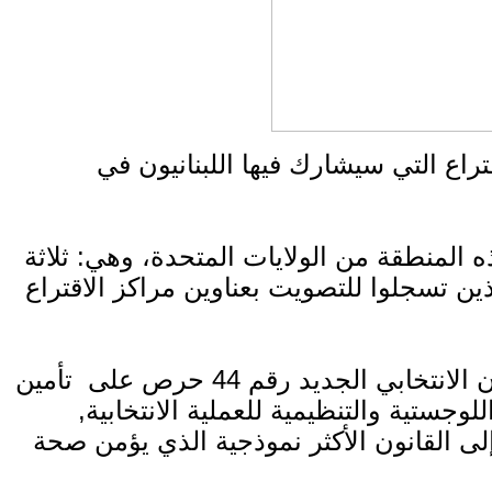
اع التي سيشارك فيها اللبنانيون في
المنطقة من الولايات المتحدة، وهي: ثلاثة
ين تسجلوا للتصويت بعناوين مراكز الاقتراع
وشددت القنصل ياسين في الفيديو الذي يشرح طريقة سير العملية الانتخابية، على أن القانون الانتخابي الجديد رقم 44 حرص على تأمين
وجستية والتنظيمية للعملية الانتخابية,
إلى القانون الأكثر نموذجية الذي يؤمن صحة