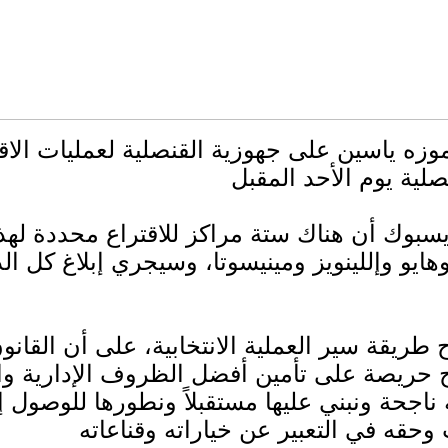
ه ياسين على جهوزية القنصلية لعمليات الاقتر
وك أن هناك ستة مراكز للاقتراع محددة لهذه 
و وإللينويز ومينيسوتا، وسيجري إبلاغ كل الذ
رج حريصة على تأمين أفضل الظروف الإدارية والل
ناجحة ونبني عليها مستقبلاً ونطورها للوصول 