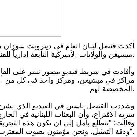
أكدت قنصل لبنان العام في ديترويت سوزان موز
ميشيغن والولايات الأميركية التابعة إدارياً للقنصلية يوم الأحد المقبل.
وأفادت في شريط فيديو مصور نشر على الفايسب
مراكز في ميشيغن، ومركز واحد في كل من أوهاي
المخصصة لهم.
سرية الاقتراع، وأن البعثات اللبنانية في الخا
وقالت: "نتطلع بأمل إلى أن تكون هذه التجربة 
ودقة التمثيل. ونحن مؤمنون بصوت المغترب وحقه في التعبير عن خياراته وقناعاته".