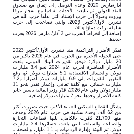
آذار/مارس 2020 وعدم التوصل إلى اتفاق مع صندوق
النقد الدولي. ثم تتابعت الأحداث تفاقماً مع انفجار مرفأ
بيروت وصولاً إلى حرب الإسناد التي بدأها حزب الله في
تشرين الأول/أكتوبر 2023، والتي تصاعدت إلى حرب
شاملة تركت دمارًا هائلًا،
إضافة إلى انخراط الحزب في 2 آذار/ مارس 2026 بحرب
جديدة.
تقدّر الأضرار التراكمية منذ تشرين الأول/أكتوبر 2023
حتى الجولة الأخيرة من الحرب في عام 2026 بأكثر من
20 مليار دولار؛ فوفق تقديرات البنك الدولي، بلغت
الأضرار المباشرة لحرب عام 2024 نحو 3.4 مليارات
دولار، والخسائر الاقتصادية 5.1 مليارات دولار. ثم رفع
التقرير التقديرات إلى 6.9 مليارات دولار أضراراً و7.2
مليارات خسائر، مع كلفة تعافي وإعمار تقدر بنحو 11
مليار دولار. وفي عام 2026، قدّر وزير المالية ياسين جابر
كلفة الأضرار وحدها بنحو 7 مليارات دولار إضافية.
يشكّل القطاع السكني العبء الأكبر، حيث تضررت أكثر
من 62 ألف وحدة سكنية في حرب عام 2026 وحدها،
منها 21,700 دُمّرت بالكامل، يليها قطاعات التجارة
والصناعة والسياحة التي بلغت خسائرها 3.4 مليارات
دولار، ثم البيئة وإدارة الردميات بـ 1.1 مليار، والصحة بـ