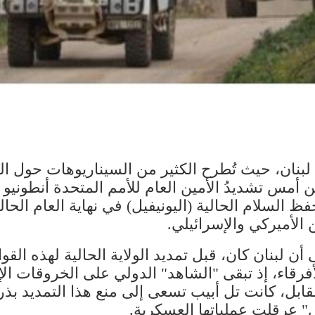
 ​لبنان​، حيث تُطرح الكثير من السيناريوهات حول 
 أمس تشديدُ الأمين العام للأمم المتحدة ​أنطونيو
السلام الحالية (​اليونيفيل​) في نهاية العام الحا
 الأميركي والإسرائيلي.
ن لبنان كان، قبل تمديد الولاية الحالية لهذه ال
قاء، إذ تبقى "الشاهد" الدولي على الخروقات الإسر
ابل، كانت ​تل أبيب​ تسعى إلى منع هذا التمديد بذ
ل" عرقلت عملياتها العسكرية.