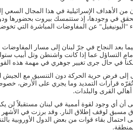
ن من الأهداف الإسرائيلية في هذا المجال السعي 
 يتحقق في وجودها، إذ ستتمسك بيروت بحضورها ود
"اليونيفيل" عن المفاوضات المباشرة التي تخوضها حال
يما بعد النجاح في جرّ لبنان إلى مسار المفاوضات ال
ب أمام التساؤل عما إذا كانت واشنطن وتل أبيب ست
كناً في حال جرى تغيير جوهري في مهمة هذه القو
إلى فرض حرية الحركة دون التنسيق مع ​الجيش اللب
قرّه قرارات التمديد وما يجري على الأرض، خصوصاً 
هالي القرى والبلدات.
 أن أي وجود لقوة أممية في لبنان مستقبلاً لن يكون 
ق مسبق لوقف إطلاق النار. وقد برزت في الأشهر
احتمال بقاء قوات من بعض الدول الأوروبية بالتن
منطقة.