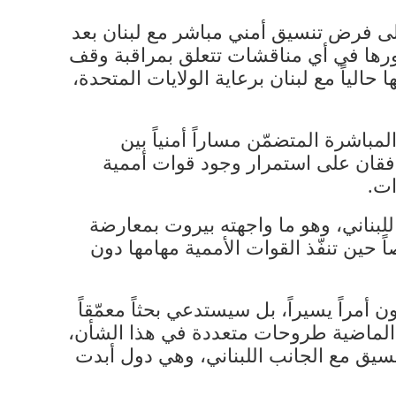
إلى فرض تنسيق أمني مباشر مع لبنان بعد
ورها في أي مناقشات تتعلق بمراقبة وقف
ياً مع لبنان برعاية ​الولايات المتحدة​،
مباشرة المتضمّن مساراً أمنياً بين
وافقان على استمرار وجود قوات أممية
ات.
ناني​، وهو ما واجهته بيروت بمعارضة
حين تنفّذ القوات الأممية مهامها دون
أمراً يسيراً، بل سيستدعي بحثاً معمّقاً
 الماضية طروحات متعددة في هذا الشأن،
سيق مع الجانب اللبناني، وهي دول أبدت