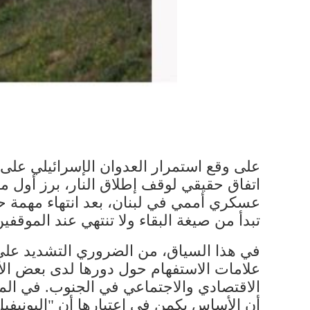
على وقع استمرار العدوان ال​إسرائيل​ي على
اتفاق حقيقي لوقف إطلاق النار، برز أول من
عسكري أممي في لبنان، بعد انتهاء مهمة حفظ 
تبدأ من صيغة البقاء ولا تنتهي عند الموقفين
في هذا السياق، من الضروري التشديد على أ
علامات الاستفهام حول دورها لدى بعض الأفر
الاقتصادي والاجتماعي في الجنوب. في المق
أن الأساس يكمن في اعتبارها أن "اليونيفي