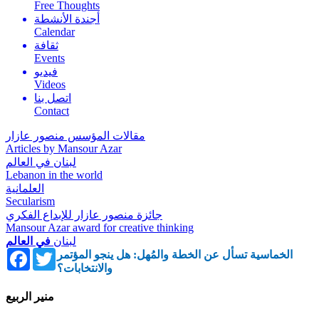
Free Thoughts
أجندة الأنشطة
Calendar
ثقافة
Events
فيديو
Videos
اتصل بنا
Contact
مقالات المؤسس منصور عازار
Articles by Mansour Azar
لبنان في العالم
Lebanon in the world
العلمانية
Secularism
جائزة منصور عازار للإبداع الفكري
Mansour Azar award for creative thinking
لبنان
في العالم
Facebook
Twitter
الخماسية تسأل عن الخطة والمُهل: هل ينجو المؤتمر
والانتخابات؟
منير الربيع