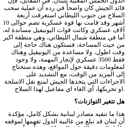
الدول الخمس المعنية بلبنان. في المقابل، فإن
قائد الجيش كان واضحاً في رده أن عملية سحب
السلاح من جنوب الليطاني استغرقت أربعة
أشهر وقد قامت بها قوة عسكرية تضم حوالى 10
آلاف عسكري وكانت قوات اليونيفيل مساندة له،
أما في منطقة شمال الليطاني، وهي منطقة اكبر
من حيث المساحة، فستكون هناك حاجة إلى
وقت اطول، ولا مساعدة من اليونيفيل وهناك
فقط 3500 عسكري لإنجاز المهمة، ولا وجود
لمعلومات دقيقة حول المواقع، وهذه ستحتاج
إلى المزيد من الوقت، مع التشديد على
الاجراءات التي يتخذها الجيش لمنع نقل الاسلحة
او تحريكها، أي الغاء اي مفاعيل لهذا السلاح.
هل تتغير التوازنات؟
هذا ما تنفيه مصادر لبنانية بشكل كامل، مؤكدة
أن لبنان قد تبلغ من غالبية الدول تفهمها لموقفه