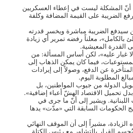
ح أنّ المشكلة ليست في إعطاء العسكريين
رفع الضريبة على القيمة المضافة وكلفة
اطن سيدفع الضريبة مباشرة ويخسر قدرته
 بالكامل»، معلناً رفضه تمرير أي زيادة
ى القدرة المعيشية.
لا غبار عليه»، لكن أساس المسألة: من
ة الطريق الأسهل عبر المحروقات والـTVA والرسم على المستوعبات، فيما كان يمكن الذهاب إلى
لمتأخرة عن الدفع، وصولاً إلى إيرادات
لغ المطلوبة اليوم.
مويل الدولة من جيوب المواطنين، بل
ل تحميل الاقتصاد الهشّ أعباء إضافية».
لبنانية. ويشير إلى أنّ ما جرى في
ج الحكومات السابقة التي «مدّت» يدها
 الزيادة، مشيراً إلى أن الموقف النهائي
حسم القرار بالتشاور مع رئيس الكتلة