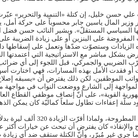
 علي حسن خليل، إن كتلة «التنمية والتحرير» عبّ
 وزير المال ياسين جابر محسوباً على حركة أمل، ي
ها السياسي المستقلّ». ويشير النائب حسن فضل الله،
ات المفروضة على البنزين أو على زيادة الضريبة ع
ه الزيادات وستصوّت ضدّها وتعمل على إسقاطها دا
عارض بشكل مباشر مع الاستراتيجية التي اعتمدتها ال
هرّب الضريبي والجمركي، قبل اللجوء إلى أي ضرائب 
مت أو فقدت الأمل بهذه المسارات، فهي اختارت أس
رواتب الموظفين، لكن ذلك يفترض أن «يسبقه إصلاح 
 المواجهة إلى الشارع ووضعت النواب في مواجهة م
لجمهورية القوية»، على أنّ إنصاف موظفي القطاع الع
سلّة إعفاءات تطاول سلعاً كماليّة كان يمكن الذه
ح والإنقاذ» كان يفترض أن تبحث عن خيارات أكثر
 ما جرى غير مُبرّر، وأنّ الكتلة ستقف ضد أي زياد