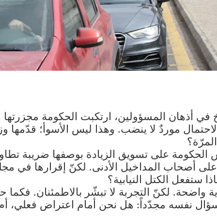
حتمال موردٌ لا ينضب. وهذا ليس الأسوأ؛ قدّمها وزي
لمرّة؟
صرّ رئيس الحكومة على تسويق الزيادة بوصفها ضريبة تطاو
ى أصحاب المداخيل الأدنى. لكنّ إقرارها في مجلس الو
ا ستفعل الكتل النيابية؟
 واضحة. لكنّ التجربة لا تبشّر بالاطمئنان. فكما 
لسؤال نفسه مجدّداً: هل نحن أمام اعتراض فعلي، أم