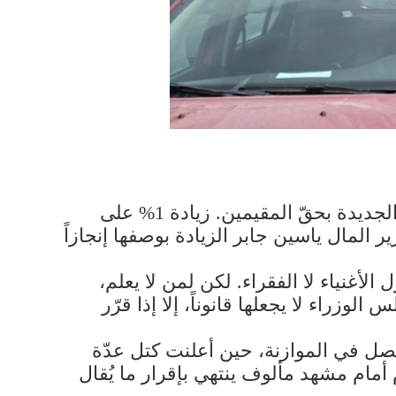
«بكرا بيتعوّدوا». بهذا المنطق البارد، الراسخ في أذهان المسؤولين، ارتكبت الحكومة مجزرتها الجديدة بحقّ المقيمين. زيادة 1% على
ر المال ياسين جابر الزيادة بوصفها إنجازاً
ل الأغنياء لا الفقراء. لكن لمن لا يعلم،
زراء لا يجعلها قانوناً، إلا إذا قرّر
حصل في الموازنة، حين أعلنت كتل عدّة
 أمام مشهد مألوف ينتهي بإقرار ما يُقال