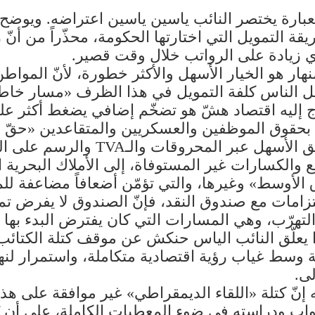
عبارة يختصر النائب ياسين ياسين اعتراضه. ويوض
التمويل التي اختارتها الحكومة، محذّراً من أنّ 
أي زيادة على الرواتب خلال وقت قصير.
منهار هو الخيار الأسهل والأكثر خطورة، لأنّ المو
ميل الناس كلفة التمويل في هذا الظرف «مسار خاطئ
ج إليه اقتصاد هشّ هو تضخّم إضافي يضغط أكثر عل
راف بحقوق الموظفين والعسكريين والمتقاعدين «حقّ 
أين التمويل؟ برأيه، اختارت الحكوم
ع والكسارات غير المستوفاة، إلى الأملاك البحرية ا
وسط» وغيرها، والتي تؤمّن أضعافاً مضاعفة للمبا
لتزامات مع صندوق النقد، فإنّ الصندوق لا يفرض ت
تهرّب، وهي المسارات التي كان يفترض البدء بها بد
علّق النائب الياس حنكش عن موقف كتلة الكتائب ال
 وسط غياب رؤية اقتصادية متكاملة، واستمرار لنه
ى.
إنّ كتلة «اللقاء الديمقراطي» غير موافقة على هذه
اب ودراسته في ضوء المعطيات الكاملة، على أن يُ