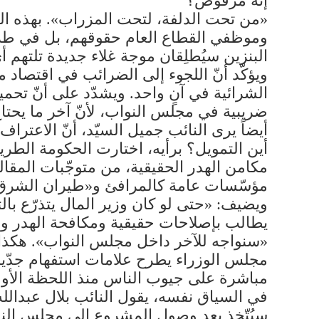
إنّه مرفوض؟
«من تحت الدلفة، لتحت المزراب». بهذه ال
وموظفي القطاع العام حقوقهم، بل في طريقة 
البنزين سيُطلِقان موجة غلاء جديدة تلتهم 
ويؤكّد أنّ اللجوء إلى الضرائب في اقتصاد 
الشرائية في آنٍ واحد. ويشدّد على أنّ تح
ضريبية في مجلس النواب، لأنّ آخر ما يحتا
أيضاً يرى النائب جميل السيّد، أنّ الاعت
مكامن الهدر الحقيقية، من متوجّبات المقال
مؤسّسات عامة كالمرافئ و«طيران الشرق الأ
ويضيف: «حتى لو كان وزير المال يتذرّع با
يطالب بإصلاحات حقيقية ومكافحة الهدر وال
«سنواجه للآخر داخل مجلس النواب». هكذا ي
مجلس الوزراء يطرح علامات استفهام جدّية
مباشرة على جيوب الناس منذ اللحظة الأول
في السياق نفسه، يقول النائب بلال عبدالله 
سيُتّخذ بعد وصول المشروع إلى مجلس النو