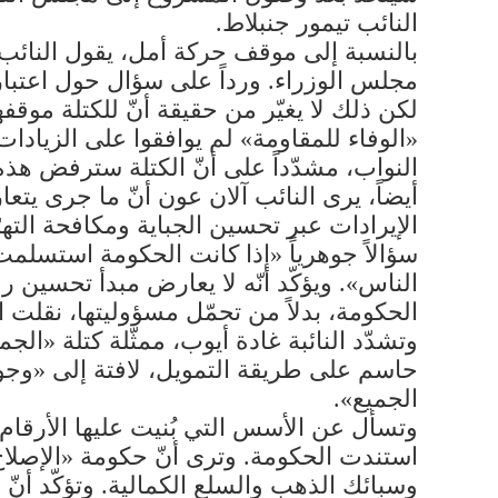
النائب تيمور جنبلاط.
بالنسبة إلى موقف حركة أمل، يقول النائب
مجلس الوزراء. ورداً على سؤال حول اعتبار
لكن ذلك لا يغيّر من حقيقة أنّ للكتلة موقف
«الوفاء للمقاومة» لم يوافقوا على الزياد
النواب، مشدّداً على أنّ الكتلة سترفض هذ
أيضاً، يرى النائب آلان عون أنّ ما جرى يت
الإيرادات عبر تحسين الجباية ومكافحة الت
سؤالاً جوهرياً «إذا كانت الحكومة استسل
الناس». ويؤكّد أنّه لا يعارض مبدأ تحسين 
الحكومة، بدلاً من تحمّل مسؤوليتها، نقلت
وتشدّد النائبة غادة أيوب، ممثّلة كتلة «ا
حاسم على طريقة التمويل، لافتة إلى «وجود 
الجميع».
استندت الحكومة. وترى أنّ حكومة «الإصلا
وسبائك الذهب والسلع الكمالية. وتؤكّد أنّ