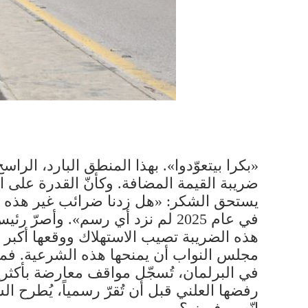
ضريبة القيمة المضافة. وكأنّ القدرة على الا
يستحق الشكر: «هل زدنا ضرائب غير هذه ا
في عام 2025 لم نزد أي رسم». وأ
هذه الضريبة تصيب الاستهلاك ووقعها أكبر عل
مجلس النواب أن يمنحها هذه الشرعية. فماذ
في البرلمان، تُسجّل مواقف معارضة بأكثرية
رفضها العلني قبل أن تُقرّ رسمياً، يُطرح ا