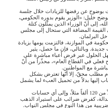
رت بوضوح عن رفضها للزيادات خلال جلسة
وضح خليل: «الوزير يقوم بدوره الحكومي،
 إلى أنّ الوزراء الذين يمثّلون كتلة
لى القيمة المضافة التي ستحال إلى مجلس
خل البرلمان.
حكومة في الموازنة، فالتزمت يومها بزيادة
جديدة. وبالتالي، فإن ما حصل، يثير
هل الحلول عبر فرض أعباء مباشرة على
فعلي في القطاع العام»، محذّراً من أنّ
باشرة مع المواطنين.
ام مطلب محقّ، إلا أنّها تعترض بشكل
اب إليها بدلاً من تحميل العبء لما يشمل
وتسأل عن الأسس التي بُنيت عليها الأرقام المطروحة، ولماذا أقرّت الزيادة 320 ألف ليرة بدلاً من 120 ألفاً مثلاً، وإلى أي حسابات
 عدالة، كفرض ضرائب على استيراد الذهب
ة ضريبية من هذا النوع في مجلس النواب.