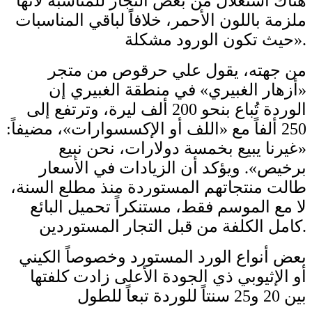
هناك استغلال من بعض التجار للمناسبة لأنها
ملزمة باللون الأحمر، خلافاً لباقي المناسبات
حيث تكون الورود مشكلة».
من جهته، يقول علي حرقوص من متجر
«أزهار الغبيري» في منطقة الغبيري إن
الوردة تُباع بنحو 200 ألف ليرة، وترتفع إلى
250 ألفاً مع «اللف أو الإكسسوارات»، مضيفاً:
«غيرنا يبيع بخمسة دولارات، نحن نبيع
برخيص». ويؤكد أن الزيادات في الأسعار
طالت منتجاتهم المستوردة منذ مطلع السنة،
لا مع الموسم فقط، مستنكراً تحميل البائع
كامل الكلفة من قبل التجار المستوردين.
بعض أنواع الورد المستورد وخصوصاً الكيني
أو الإثيوبي ذي الجودة الأعلى زادت كلفتها
بين 20 و25 سنتاً للوردة تبعاً للطول