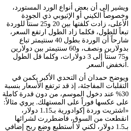
ويشير إلى أن بعض أنواع الورد المستورد،
وخصوصاً الكيني أو الإثيوبي ذي الجودة
الأعلى، زادت كلفتها بين 20 و25 سنتاً للوردة
تبعاً للطول، فكلما زاد الطول ارتفع السعر،
شارحاً أن الوردة بطول 40 سنتيمتر تباع
بدولارين ونصف، و60 سنتيمتر بين دولارين
و75 سنتاً إلى 3 دولارات، وكلما قل الطول
انخفض السعر.
ويوضح حمدان أن التحدي الأكبر يكمن في
التقلبات المفاجئة، إذ قد ترتفع الأسعار بنسبة
30% عند دخول الموسم، من دون قدرة كاملة
على عكسها فوراً على المستهلك. يروي مثالاً:
«اشتريت وردة إكوادورية بـ1.15 دولار،
انقطعت من السوق، فاضطررت لشرائها
بـ1.5 دولار، لكني لا أستطيع وضع ربح إضافي