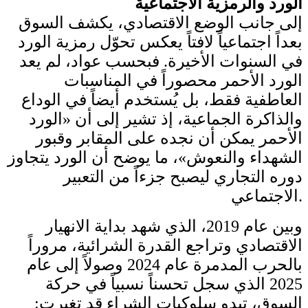
الورد والرمزية الاجتماعية
إلى جانب الوضع الاقتصادي، يكشف السوق
بعداً اجتماعياً لافتاً يعكس تحوّل رمزية الورد
في السنوات الأخيرة. فبحسب عواد، لم يعد
الورد الأحمر محصوراً في المناسبات
العاطفية فقط، بل يُستخدم أيضاً في الوداع
والذاكرة الجماعية، إذ تشير إلى أن «الورد
الأحمر يمكن أن نجده على المقابر وقبور
الشهداء والنعوش»، ما يوضح أن الورد يتجاوز
دوره التجاري ليصبح جزءاً من التعبير
الاجتماعي.
وبين عام 2019، الذي شهد بداية الانهيار
الاقتصادي وتراجع القدرة الشرائية، مروراً
بالحرب المدمرة عام 2024 وصولاً إلى عام
2025 الذي سجل تحسناً نسبياً في حركة
السوق، تبدو سلوكيات الشراء قد تغيرت: