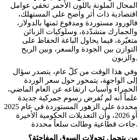
المحال الملونة باللون الأحمر تخفي عوامل
اقتصادية ذات أثر واضح على المستهلك،
فالورود مستوردة ومدفوع ثمنها بالدولار،
والجمارك متشدّدة، وسلوكيات الزبائن
متغيّرة، فيما يحاول الباعة الحفاظ على
التوازن بين الجودة والسعر، وبين الربح
والزبون.
وفي هذا الوقت من كلّ عام، يتصدر سؤال
إلى الواجهة، يتمحور حول سعر الوردة
الحمراء وأسباب ارتفاعه عن العام الماضي،
علماً أنه لم تُفرض رسوم جمركية جديدة
محددة على الزهور المستوردة في عام 2025
أو 2026، وأن التعديلات الحكومية الأخيرة
جاءت قطاعية وطالت سلعاً محددة.
من يتحمل تحولات السوق المفاجئة؟