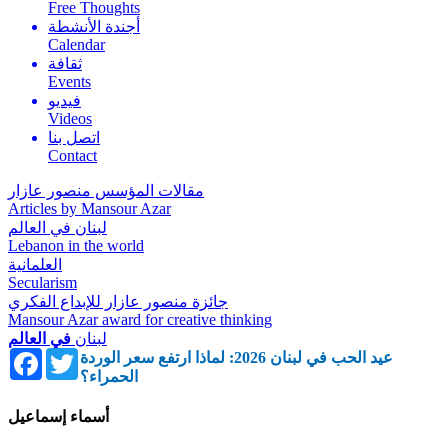
Free Thoughts
أجندة الأنشطة
Calendar
ثقافة
Events
فيديو
Videos
اتصل بنا
Contact
مقالات المؤسس منصور عازار
Articles by Mansour Azar
لبنان في العالم
Lebanon in the world
العلمانية
Secularism
جائزة منصور عازار للإبداع الفكري
Mansour Azar award for creative thinking
لبنان
في العالم
Facebook
Twitter
عيد الحب في لبنان 2026: لماذا ارتفع سعر الوردة
الحمراء؟
أسماء إسماعيل