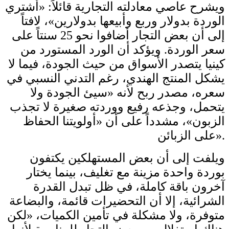
ويشرح عاصي معادلته التجارية قائلاً: «أشتري
الوردة بدولار وربع وأبيعها بدولارين»، لافتاً
إلى أن بعض التجار أضافوا نحو 25 سنتاً على
سعر الوردة. ويؤكد أن الورد المستورد من
كينيا يتصدر الأسواق من حيث الجودة، فيما لا
يشكل المنتج الهندي، رغم التدني النسبي في
سعره، مصدر ربح لأنه «سيئ الجودة ولا
يتحمل، وجذعه رفيع ووردته صغيرة لا تجذب
الزبون»، مشدداً على أن «أولويتنا الحفاظ
على الزبائن».
ويلفت إلى أن بعض المستهلكين يكتفون
بوردة واحدة مزينة مع تغليف، بينما يختار
آخرون باقة كاملة، في ظل تبدل القدرة
الشرائية، إلا أن التحضيرات قائمة، والبضاعة
متوفرة، ولا مشكلة في تأمين الكميات، «لكن