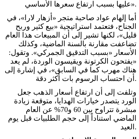
عليها بسبب ارتفاع سعرها الأساسي».
أما إلهام عواد صاحبة متجر «أزهار لارا»، في
الجناح، فتعتمد استراتيجية «بيع كثير وربح
قليل»، لكنها تشير إلى أن المبيعات هذا العام
تضاعفت مقارنة بالسنة الماضية، وكذلك
الأسعار «بسبب التدقيق الجمركي». وتقول:
«يفتحون الكرتونة ويقيسون الوردة، لم يعد
هناك مهرب كما في السابق»، في إشارة إلى
أن احتساب الرسوم بات أكثر دقة.
وتلفت إلى أن ارتفاع أسعار الذهب جعل
الورد يتصدر خيارات الهدايا، متوقعة زيادة
مبشرة تتراوح بين 60 و70% عن العام
الماضي استناداً إلى حجم الطلبيات قبل يوم
العيد.