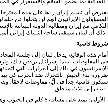
العدائية بما يضمن السلام والاستقرار في المنطقة.
يفترض أن تسلم إيران ردها على هذه المقترحا
المسؤولون الإيرانيون أنهم لن يتخلوا عن حلفائ
التكامل مع إيران ومطالبة الدولة اللبنانية بال
ذلك أن لبنان سيبقى ساحة اشتباك إيراني أميركي إسرائيلي في المرحلة المقبلة، حتى لو استكمل مسار وقف النار في إيران.
شروط قاسية
أمام هذه الوقائع، يدخل لبنان إلى جلسة المحادث
في المفاوضات، بينما إسرائيل ترفض ذلك، وترف
الإسرائيليون في ذلك إلى القرارات التي اتخذ
ضرورة بدء الجيش بالتحرك ضد الحزب كي يبدأوا 
ستكون قاسية جداً في أيَّة مفاوضات لاحقاً، و
لبنان إلى ثلاث مناطق:
الأولى: تمتد على مسافة 8 كلم في الجنوب وهي المنطقة التي يريدها الإسرائيليون لإقامة منطقة عازلة.