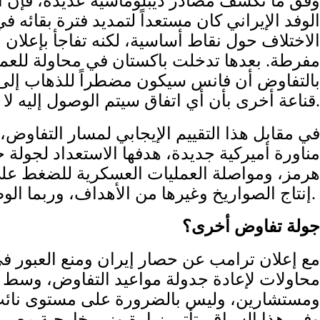
وفق ما تكشف مصادر ديبلوماسية عديدة، فإن الم
الوفد الإيراني كان مستعداً لتمديد فترة بقائه 
الاختلاف حول نقاط أساسية، لكنه تفاجأ بإعلان
مفرطة. بعدها تدخلت باكستان في محاولة للعمل 
بالتفاوض أن فانس سيكون مضطراً للذهاب إلى 
قناعة أخرى بأن أي اتفاق سيتم الوصول إليه لا بد لترامب أن يعلن عنه بنفسه، لا أن يعطيه لأي طرف آخر.
في مقابل هذا التقييم الإيجابي لمسار التفاوض،
مناورة أميركية جديدة، هدفها الاستعداد لجولة
هرمز، ومواصلة العمليات العسكرية للضغط على إ
إنتاج الصواريخ وغيرها من الأهداف، وربما الوصول إلى تغيير النظام.
جولة تفاوض أخرى؟
مع إعلان ترامب عن حصار إيران ومنع العبور في
محاولات لإعادة جدولة مواعيد التفاوض، وسط 
ومستشارين، وليس بالضرورة على مستوى نائب ال
وفي هذا السياق، تأتي زيارة وزير خارجية مصر