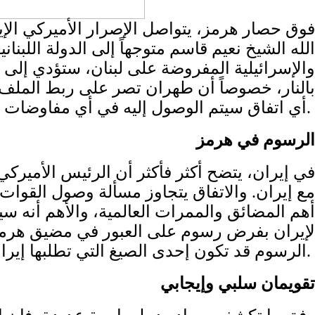
فوق حصار هرمز، يتواصل الإصرار الأميركي الإي
الله الشيخ نعيم قاسم متوجهاً إلى الدولة اللبنا
والإسرائيلية المفروضة على لبنان، ستؤدي إلى أز
بالنار، خصوصاً أن طهران تصر على ربط الملف 
أي اتفاق سيتم الوصول إليه في أي مفاوضات لبنانية إسرائيلية، وهذا ما يعني مواصلة القتال وربطه بما سيجري على الجبهة الإيرانية.
الرسوم في هرمز
في إيران، يتضح أكثر فأكثر أن الرئيس الأميرك
مع إيران. والاتفاق يتجاوز مسألة وصول القوات 
أهم المضائق والممرات العالمية، والأهم أنه سي
لإيران بفرض رسوم على العبور في مضيق هرمز، 
الرسوم قد تكون إحدى الصيغ التي تطلبها إيران كبدل عن التعويضات لإعادة الإعمار.
تقويمان سلبي وإيجابي