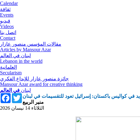
Calendar
ثقافة
Events
فيديو
Videos
اتصل بنا
Contact
مقالات المؤسس منصور عازار
Articles by Mansour Azar
لبنان في العالم
Lebanon in the world
العلمانية
Secularism
جائزة منصور عازار للإبداع الفكري
Mansour Azar award for creative thinking
لبنان
في العالم
Facebook
Twitter
د في كواليس باكستان: إسرائيل تعود للتقسيمات في لبنان
منير الربيع
الثلاثاء 14 نيسان 2026