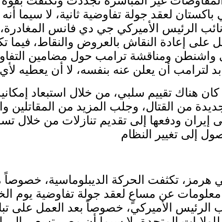
فاوضات غير المباشرة تجددت وتكثفت بقوة بين 
في باكستان لعقد جولة تفاوضية ثانية، لا سيما 
 نائب الرئيس الأميركي جي دي فانس المغادرة، 
على إعادة النقاش بالعروض والنقاط، فيما تكو
واشنطن ومناقشة ترامب حول مضامين التفاوض، 
 كان هناك تقييم سلبي، من خلال استبعاد إمكاني
 جديدة من القتال، وجلب المزيد من المقاتلين
يران ودفعها إلى تقديم تنازلات من خلال تسلي
 هرمز، تكثفت الحركة الديبلوماسية، خصوصاً م
معلومات عن مساعٍ لعقد جولة تفاوضية يوم ال
رئيس الأميركي، خصوصاً بعد العمل على تبادل 
 للولايات المتحدة، لا سيما أن مصر تسعى إلى