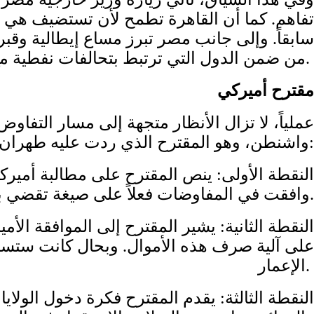
تفاهم. كما أن القاهرة تطمح لأن تستضيف هي المفا
سابقاً. وإلى جانب مصر تبرز مساع إيطالية وقبر
من ضمن الدول التي ترتبط بتحالفات نفطية مع إسرائيل ضمن تحالف دول شرق المتوسط.
مقترح أميركي
عملياً، لا تزال الأنظار متجهة إلى مسار التفاوض
واشنطن، وهو المقترح الذي ردت عليه طهران عبر إسلام أباد:
النقطة الأولى: ينص المقترح على مطالبة أميركا 
وافقت في المفاوضات فعلاً على صيغة تقضي بالتعليق عشر سنوات، فيما هم أصروا على مدة أقصر، وتحدثوا عن ثلاث سنوات.
النقطة الثانية: يشير المقترح إلى الموافقة ا
على آلية صرف هذه الأموال. وبحال كانت ستست
الإعمار.
النقطة الثالثة: يقدم المقترح فكرة دخول الولا