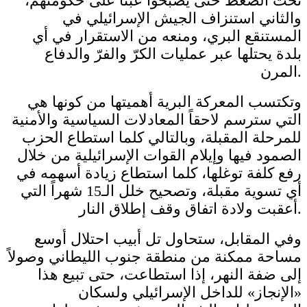
تحت الضغط حتى يصبحوا عبئاً على حكومتهم،
والثاني استنزاف الجيش الإسرائيلي في
المستنقع البري، ومنعه من الاستقرار في أي
بلدة يحتلها عبر عمليات الكرّ والفرّ والدفاع
المرن.
وتكتسب المعركة البرية أهميتها من كونها هي
التي سترسم لاحقاً المعادلات السياسية والأمنية
للمرحلة المقبلة، وبالتالي كلما استطاع الحزب
الصمود فيها وإيلام القوات الإسرائيلية من خلال
رفع كلفة توغلها، كلما استطاع زيادة أسهمه في
أي تسوية مقبلة، وتصحيح خلل الـ15 شهراً التي
أعقبت ولادة اتفاق وقف إطلاق النار.
وفي المقابل، ستحاول تل أبيب احتلال أوسع
مساحة ممكنة من منطقة جنوب الليطاني وصولاً
إلى ضفة النهر، إذا استطاعت، حتى تبيع هذا
«الإنجاز» للداخل الإسرائيلي ولسكان