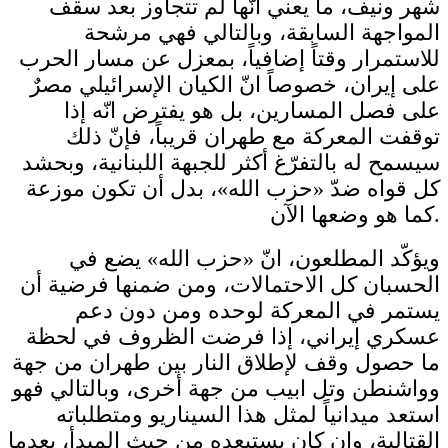
شهر ونيف، ما يعني انّها لم تتجاوز بعد سقف
المواجهة السابقة، وبالتالي فهي مرشحة
للاستمرار وقتاً إضافياً، بمعزل عن مسار الحرب
على إيران، خصوصاً انّ الكيان الإسرائيلي مصرٌ
على فصل المسارين، بل هو يفترض انّه إذا
توقفت المعركة مع طهران قريباً، فإنّ ذلك
سيسمح له بالتفرّغ أكثر للجبهة اللبنانية، وبحشد
كل قواه ضدّ «حزب الله»، بدل أن تكون موزعة
كما هو وضعها الآن.
ويؤكّد المطلعون، انّ «حزب الله» يضع في
الحسبان كل الاحتمالات، ومن ضمنها فرضية أن
يستمر في المعركة لوحده ومن دون دعم
عسكري إيراني، إذا فرضت الظروف في لحظة
ما حصول وقف لإطلاق النار بين طهران من جهة
وواشنطن وتل ابيب من جهة أخرى، وبالتالي فهو
استعد ميدانياً لمثل هذا السيناريو ومتطلباته
القتالية، وإن كان يستبعده من حيث المبدأ، بعدما