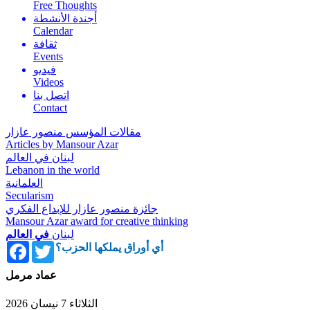
Free Thoughts
أجندة الأنشطة
Calendar
ثقافة
Events
فيديو
Videos
اتصل بنا
Contact
مقالات المؤسس منصور عازار
Articles by Mansour Azar
لبنان في العالم
Lebanon in the world
العلمانية
Secularism
جائزة منصور عازار للإبداع الفكري
Mansour Azar award for creative thinking
لبنان
في العالم
Facebook
Twitter
أي أوراق يملكها الحزب؟
عماد مرمل
الثلاثاء 7 نيسان 2026