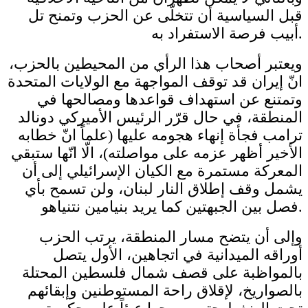
قبل السياسية أن تتخلّى عن الحزب وتمنح تل
أبيب فرصة الاستفراد به.
ويعتبر أصحاب هذا الرأي من المحيطين بالحزب،
انّ إيران قد توقف المواجهة مع الولايات المتحدة
وتمتنع عن استهداف قواعدها ومصالحها في
المنطقة، في حال قرّر الرئيس الأميركي دونالد
ترامب فجأة إنهاء هجومه عليها (علماً انّ خطابه
الأخير أظهر عزمه على مواصلته)، الّا انّها ستبقي
المعركة مستمرة مع الكيان الإسرائيلي إلى أن
يشمل وقف إطلاق النار لبنان، ولن تسمح بأي
فصل بين الجبهتين كما يريد بنيامين نتنياهو.
وإلى أن يتضح مسار المنطقة، يرتب الحزب
أوراقه الميدانية في اتجاهين، الأول يتصل
بالمواظبة على قصف شمال فلسطين المحتلة
بالصواريخ، لإقلاق راحة المستوطنين وإبقائهم