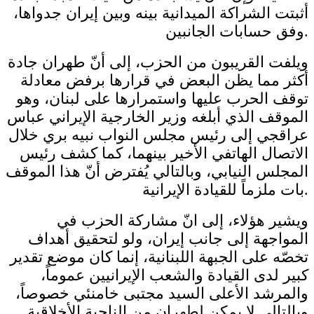
أثبتت الشراكة الميدانية بينه وبين إيران جدواها،
وفق حسابات الجانبين.
ويلفت القريبون من الحزب، إلى أنّ طهران جادة
أكثر مما يظن البعض في قرارها برفض معادلة
توقف الحرب عليها واستمرارها على لبنان، وهو
الموقف الذي أبلغه وزير الخارجية الإيراني عباس
عراقجي إلى رئيس مجلس النواب نبيه بري خلال
الاتصال الهاتفي الأخير بينهما، كما كشف رئيس
المجلس النيابي، وبالتالي يُفترض أنّ هذا الموقف
بات ملزماً للقيادة الإيرانية.
ويشير هؤلاء، إلى انّ مشاركة الحزب في
المواجهة إلى جانب إيران، ولو لتحقيق أهداف
تخصّه على الجبهة اللبنانية، إنما كان موضع تقدير
كبير لدى القيادة والشعب الإيرانيين عموماً،
والمرشد الأعلى السيد مجتبى خامنئي خصوصاً،
وبالتالي لا يمكن لطهران من الناحية الأخلاقية