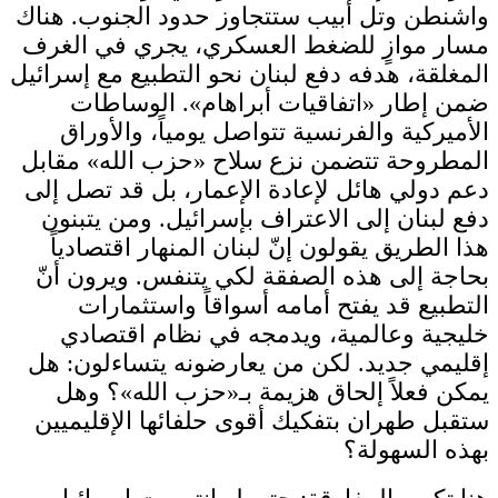
واشنطن وتل أبيب ستتجاوز حدود الجنوب. هناك
مسار موازٍ للضغط العسكري، يجري في الغرف
المغلقة، هدفه دفع لبنان نحو التطبيع مع إسرائيل
ضمن إطار «اتفاقيات أبراهام». الوساطات
الأميركية والفرنسية تتواصل يومياً، والأوراق
المطروحة تتضمن نزع سلاح «حزب الله» مقابل
دعم دولي هائل لإعادة الإعمار، بل قد تصل إلى
دفع لبنان إلى الاعتراف بإسرائيل. ومن يتبنون
هذا الطريق يقولون إنّ لبنان المنهار اقتصادياً
بحاجة إلى هذه الصفقة لكي يتنفس. ويرون أنّ
التطبيع قد يفتح أمامه أسواقاً واستثمارات
خليجية وعالمية، ويدمجه في نظام اقتصادي
إقليمي جديد. لكن من يعارضونه يتساءلون: هل
يمكن فعلاً إلحاق هزيمة بـ«حزب الله»؟ وهل
ستقبل طهران بتفكيك أقوى حلفائها الإقليميين
بهذه السهولة؟