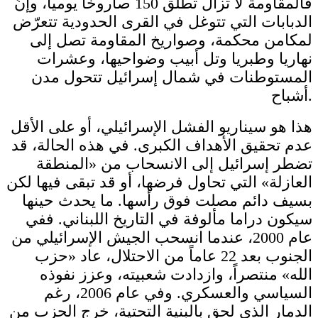
فالمقاومة لا تزال تطلق 150 صاروخاً يومياً، وإنّ
الدبابات التي تتوغل في القرى الحدودية تتعرّض
لمكامن محكمة، وصواريخ المقاومة تصل إلى
نهاريا وطبريا وتل أبيب وضواحيها، وعشرات
المستوطنات في شمال إسرائيل تتحول مدن
أشباح.
هذا هو سيناريو الفشل الإسرائيلي، أو على الأقل
عدم تحقيق الأهداف الكبرى. في هذه الحالة، قد
تضطر إسرائيل إلى الانسحاب من «المنطقة
العازلة» التي تحاول فرضها، أو قد تبقى فيها لكن
بسيف دائم مصلت فوق رأسها. ما يحدث حينها
سيكون دراما مألوفة في التاريخ اللبناني. ففي
عام 2000، عندما انسحب الجيش الإسرائيلي من
الجنوب بعد 22 عاماً من الاحتلال، عاد «حزب
الله» منتصراً، وازدادت شعبيته، وعزز نفوذه
السياسي والعسكري. وفي عام 2006، رغم
الدمار الذي لحق بالبنية التحتية، خرج الحزب من