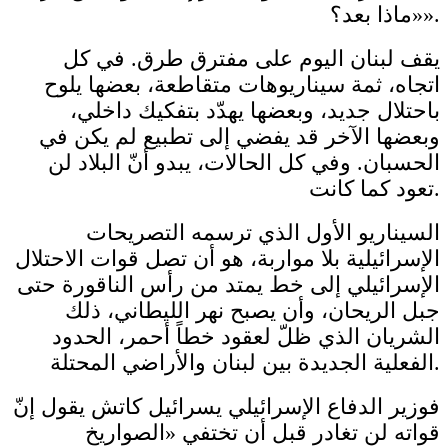
«ماذا بعد؟».
يقف لبنان اليوم على مفترق طرق. في كل
اتجاه، ثمة سيناريوهات متقاطعة، بعضها يلوح
باحتلال جديد، وبعضها يهدّد بتفكيك داخلي،
وبعضها الآخر قد يفضي إلى تطبيع لم يكن في
الحسبان. وفي كل الحالات، يبدو أنّ البلاد لن
تعود كما كانت.
السيناريو الأول الذي ترسمه التصريحات
الإسرائيلية بلا مواربة، هو أن تصل قوات الاحتلال
الإسرائيلي إلى خط يمتد من رأس الناقورة حتى
جبل الريحان، وأن يصبح نهر الليطاني، ذلك
الشريان الذي ظلّ لعقود خطاً أحمر، الحدود
الفعلية الجديدة بين لبنان والأراضي المحتلة.
فوزير الدفاع الإسرائيلي يسرائيل كاتش يقول إنّ
قواته لن تغادر قبل أن تختفي «الصواريخ