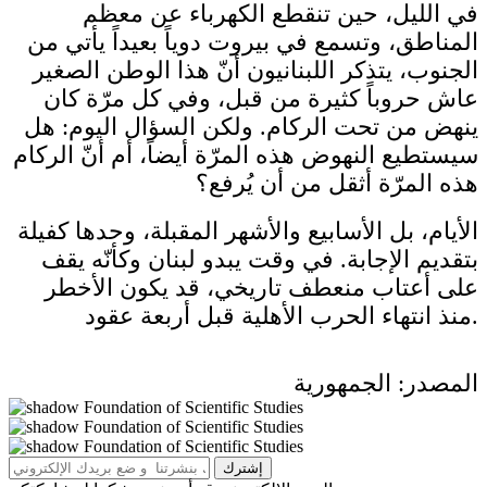
في الليل، حين تنقطع الكهرباء عن معظم
المناطق، وتسمع في بيروت دوياً بعيداً يأتي من
الجنوب، يتذكر اللبنانيون أنّ هذا الوطن الصغير
عاش حروباً كثيرة من قبل، وفي كل مرّة كان
ينهض من تحت الركام. ولكن السؤال اليوم: هل
سيستطيع النهوض هذه المرّة أيضاً، أم أنّ الركام
هذه المرّة أثقل من أن يُرفع؟
الأيام، بل الأسابيع والأشهر المقبلة، وحدها كفيلة
بتقديم الإجابة. في وقت يبدو لبنان وكأنّه يقف
على أعتاب منعطف تاريخي، قد يكون الأخطر
منذ انتهاء الحرب الأهلية قبل أربعة عقود.
المصدر: الجمهورية