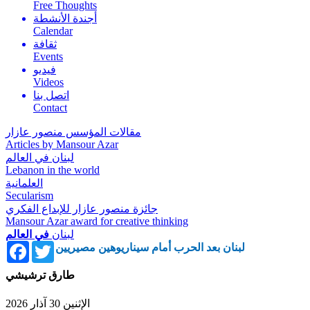
Free Thoughts
أجندة الأنشطة
Calendar
ثقافة
Events
فيديو
Videos
اتصل بنا
Contact
مقالات المؤسس منصور عازار
Articles by Mansour Azar
لبنان في العالم
Lebanon in the world
العلمانية
Secularism
جائزة منصور عازار للإبداع الفكري
Mansour Azar award for creative thinking
لبنان
في العالم
Facebook
Twitter
لبنان بعد الحرب أمام سيناريوهين مصيريين
طارق ترشيشي
الإثنين 30 آذار 2026