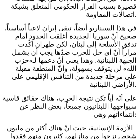
قصيرة بسبب القرار الحكومي المتعلق بشبكة
اتصالات المقاومة.
في هذا السيناريو أيضاً، تبقى إيران لاعباً أساسياً.
صحيح أنّ سوريا الجديدة أغلقت الحدود أمام
تدفق الأسلحة إلى لبنان، لكن طهران أكّدت
مراراً أنّ أي حل للحرب ضدّها يجب أن يشمل
الجبهة اللبنانية. وهذا يعني أنّ دعمها لـ»حزب
الله» لن يتوقف بسهولة، وأنّ المنطقة مقبلة
على مرحلة جديدة من التنافس الإقليمي على
الأراضي اللبنانية.
على أنّه أياً تكن نتيجة الحرب، هناك حقائق قاسية
سيواجهها اللبنانيون جميعاً، بغض النظر عن
انتماءاتهم وهي:
ـ الأزمة الإنسانية، حيث انّ هناك أكثر من مليون
شخص نزحوا من منازلهم، كثيرون منهم فقدوا