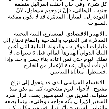
كل شيء. وفي حال احتلت إسرائيل منطقة
جنوب الليطاني، فإنّ نزوحهم سيطول، لأنّ
العودة إلى المنازل المدمّرة قد لا تكون ممكنة
لسنوات.
ـ الانهيار الاقتصادي المتسارع، البنية التحتية
المدمّرة في الجنوب والضاحية والبقاع تحتاج إلى
مليارات الدولارات. والدولة اللبنانية التي أعلن
البنك الدولي انهيارها المالي قبل 6 سنوات، لا
تملك اليوم حتى ثمن إعادة بناء جسر واحد. وإذا
لم تأتِ أموال إعادة الإعمار من الخارج،
فستطول معاناة اللبنانيين.
ـ الانقسام السياسي الذي قد يتحول إلى نزاع
مفتوح. الأجواء اليوم مشحونة كما لم تكن منذ
سنوات. ففريق من السياسيين يصف قرار طرد
السفير الإيراني بأنّه «واجب وطني»، بينما يصفه
«الثنائي الشيعي» بأنّه قرار في غير مكانه. كل