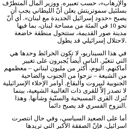
والإرهاب»، حسب تعبيره. ووزير المال المتطرّف
بسلئيل سموتريتش يعلن أنّ الليطاني يجب أن
يصبح «حدود إسرائيل الجديدة مع لبنان». أي أنّ
نحو 10 في المئة من مساحة لبنان، بما فيها
مدينة صور القديمة، ستتحول منطقة خاضعة
لاحتلال إسرائيلي قد يطول.
في هذا السيناريو، لا تكون الخرائط وحدها هي
التي تتغيّر. الناس أيضاً يُجبرون على تغيير
أماكنهم. اليوم، أكثر من مليون لبناني – معظمهم
من الشيعة – نزحوا من الجنوب والضاحية
الجنوبية لبيروت والبقاع. أوامر الإخلاء الإسرائيلية
لا تصدر إلاّ للقرى ذات الغالبية الشيعية، بينما
تُترك القرى المسيحية والسنّية وشأنها. وهذا
النزوح القسري قد يصبح دائماً.
أما على الصعيد السياسي، وفي حال انتصرت
اسرائيل، فإنّ الصفقة الأكبر التي تريدها