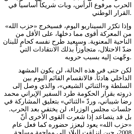
الحرب مرفوع الرأس، وبات شريكاً أساسياً في
القرار الوطني.
وإذا تكرّر السيناريو اليوم، فسيخرج «حزب الله»
من المعركة أقوى مما دخلها، على الأقل من
الناحية المعنوية. وسيعيد طرح نفسه كحامٍ للبنان
ضدّ الاحتلال، متجاوزاً بذلك الانتقادات التي
وجّهت إليه بسبب حروبه.
لكن حتى في هذه الحالة، لن يكون المشهد
الداخلي هادئاً. فالانقسام القائم اليوم بين
السلطة و»الثنائي الشيعي»، والذي وصل إلى
ذروته بقرار الحكومة طرد السفير الإيراني محمد
رضا شيباني، وردّ «الثنائي» بتعليق المشاركة في
جلسات مجلس الوزراء، لن يختفي بعد الحرب.
بل قد يتصاعد إذا شعرت القوى الأخرى أنّ
«حزب الله» يعود ليعزز حضوره كما فعل عام
2008، حين انزلقت البلاد إلى مواجهة مسلحة