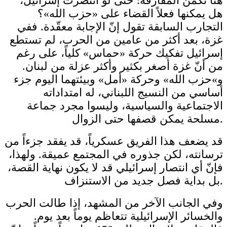
هنا تكمن المفارقة: حتى لو انتصرت إسرائيل،
هل يمكنها فعلاً القضاء على «حزب الله»؟
التجارب السابقة تقول إنّ الإجابة معقّدة. ففي
غزة، بعد أكثر من عامين من الحرب، لم تستطع
إسرائيل تفكيك حركة «حماس» كلياً، على رغم
من أنّ غزة أصغر بكثير وأكثر عزلة من لبنان.
و»حزب الله» وحركة «أمل» وبيئتهما اليوم جزء
أساسي من النسيج اللبناني، له امتداداته
الاجتماعية والسياسية، وليسوا مجرد جماعة
مسلحة يمكن قصفها حتى الزوال.
قد يضعف هذا الفريق عسكرياً، قد يفقد جزءاً من
ترسانته، لكن جذوره في المجتمع عميقة. ولهذا،
فإنّ أي انتصار إسرائيلي قد لا يكون نهاية القصة،
بل بداية فصل جديد من الاستنزاف.
وفي الجانب الآخر من المشهد، إذا طالت الحرب
والخسائر الإسرائيلية تتعاظم يوماً بعد يوم.