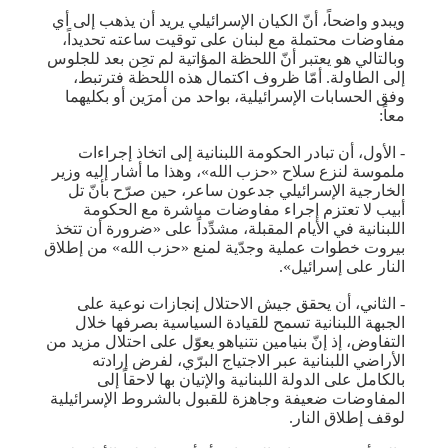
ويبدو واضحاً، أنّ الكيان الإسرائيلي يريد أن يذهب إلى أي
مفاوضات محتملة مع لبنان على توقيت ساعته تحديداً،
وبالتالي هو يعتبر أنّ اللحظة المؤاتية لم تحِن بعد للجلوس
إلى الطاولة. أمّا ظروف اكتمال هذه اللحظة فترتبط،
وفق الحسابات الإسرائيلية، بواحد من أمرَين أو بكليهما
معاً:
- الأول، أن تبادر الحكومة اللبنانية إلى اتخاذ إجراءات
ملموسة لنزع سلاح «حزب الله»، وهذا ما أشار إليه وزير
الخارجية الإسرائيلي جدعون ساعر، حين صرّح بأنّ تل
أبيب لا تعتزم إجراء مفاوضات مباشرة مع الحكومة
اللبنانية في الأيام المقبلة، مشدِّداً على «ضرورة أن تتخذ
بيروت خطوات عملية وجدّية لمنع «حزب الله» من إطلاق
النار على إسرائيل».
- الثاني، أن يحقق جيش الاحتلال إنجازات نوعية على
الجبهة اللبنانية تسمح للقيادة السياسية بصرفها خلال
التفاوض، إذ إنّ بنيامين نتنياهو يعوّل على احتلال مزيد من
الأراضي اللبنانية عبر الاجتياج البرّي، لفرض إرادته
بالكامل على الدولة اللبنانية والإتيان بها لاحقاً إلى
المفاوضات ضعيفة وجاهزة للقبول بالشروط الإسرائيلية
لوقف إطلاق النار.