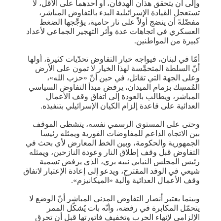
وإلى أن يتحقق هذان الهدفان، أو أحدهما على الأقل، لا
تستعجل القيادة الإسرائيلية البدء بالتفاوض المباشر،
مفضّلةً أن ينضج أولاً على نار حامية، يؤجِّجها الضغط
العسكري في اتجاهات عدة وأثر التهجير الجماعي لأعداد
كبيرة من المواطنين.
أمّا في لبنان، فيواجه خيار التفاوض تحدّيات كثيرة، أولها
أنّ السلطة المتحمِّسة لهذا الخيار لا تمون على الأرض
وعلى الجهة التي تقاتل، في حين أنّ «حزب الله»،
المُمسِك بزمام الميدان، يرفض مبدأ التفاوض السياسي
المباشر، ويطالب بالعودة إلى اتفاق وقف الأعمال
العدائية على قاعدة إلزام الكيان الإسرائيلي بتنفيذه.
وحتى على المستوى الرسمي نفسه، يتشظى الموقف
بين الاتجاه الداعم للمفاوضات الفورية ويمثله رئيسا
الجمهورية والحكومة، وبين الخط المعارض لأي بحث في
التفاوض قبل وقف إطلاق النار وعودة النازحين، ويمثله
رئيس المجلس النيابي نبيه بري، الذي يرفض تسمية
شيعي في الوفد المقترح، ويدعو إلى إعادة الإعتبار لاتفاق
وقف الأعمال العدائية وآلية «الميكانيزم».
وبينما يعتبر أنصار التفاوض المدني المباشر أنّ الوضع لا
يتحمّل المكابرة في رفضه، وأنّه بات يُشكّل الممر
الإلزامي لإنهاء الحرب وتخفيف فاتورتها قبل أن تحرق