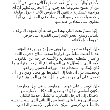
الأخضر واليابس، وأنّ اعتماده طوعاً الآن يبقى أقل كلفة
من أن يصبح مفروضاً بعد حين، وأنّ التجارب تُظهر أنّ أي
مواجهة عسكرية لا تنتهي إلّا بجلوس الأعداء حول طاولة
واحدة، يلفت معارضو المفاوضات في المقابل إلى أنّها
تنطوي على محاذير عدة منها:
- إنّها ستتمّ تحت النار، وهذا من شأنه أن يُضعِف الموقف
اللبناني ويمنح العدو الإسرائيلي القدرة على فرض
شروطه وإملاءاته.
- إنّ الدولة ستذهب إليها وهي مجرَّدة من ورقة القوّة،
بعدما أعلنت سلفاً عن قرارها سحب سلاح «حزب الله»
واعتبار أنشطته العسكربة والأمنية خارجة عن القانون،
الأمر الذي سيُسهِّل على العدو انتزاع التنازلات منها، بينما
كان بإمكانها استخدام هذه الورقة لتحسين موقعها
وتحصينه، بدل أن تلجأ إلى التفريط بها مجاناً ومن دون أن
تحصل على أي مردود في مقابل التخلّي المسبق عنها.
- إنّ الإصرار على خوض المفاوضات في ظل معارضة
مكوّن أساسي لها يُهدِّد بتصدير المشكلة الأصلية مع
الاحتلال إلى الداخل اللبناني، ما يُشكّل خدمةً للكيان
الإسرائيلي وعبئاً على المفاوض اللبناني الذي سيجد نفسه
جالساً على كرسي مترنّح تحت تأثير الإنقسام الداخلي.