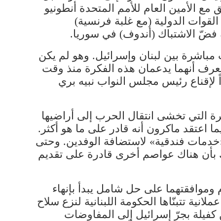
ق مع الأمين العام للأمم المتحدة أنطونيو
قوة محدودة قوامها نحو 500 ضابط وجندي من القوات الدولية (مع غلبة فرنسية)
 فضّ الاشتباك (أندوف) في سوريا.
مباشرة بين لبنان وإسرائيل. وهو لم يكن
عرف أنهما يدعمان هذه الفكرة منذ وقت
 لإقناع رئيس مجلس النواب نبيه بري
رة التي تخشى انتقال الحرب إلى أراضيها
ا اعتقد ماكرون أنه قادر على ما هو أكثر.
 «خدمات فندقية» لاستضافة الوفدين. وحتى
ك بأن هناك عواصم أخرى قادرة على تقديم
موافقتهما على حل شامل يبدأ بإنهاء
انية تتبنّاها الحكومة اللبنانية لنزع سلاح
 كفيلة بجرّ إسرائيل إلى المفاوضات