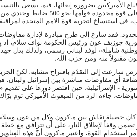
ناع الأميركيين بضرورة إبقائها، فيما يسعى بالتنسي
غوتيريش للوصول إلى صيغة وسط، تُبقي على 
ب، في استنساخ لتجربة قوة الأمم المتحدة لمراقبة
محدود. فقد سارع إلى طرح مبادرة لإدارة مفاوضات 
ورية جوزيف عون ورئيس الحكومة نواف سلام، إذ ي
وطنية شاملة» لوفد لبناني رسمي، ولذلك بذل جهداً
ن مقبولاً منه ومن حزب الله.
ص سارعت إلى التقدّم باقتراح مشابه. لكنّ الجزي
تضافة أي مفاوضات مباشرة بين إسرائيل ولبنان. فيم
سورية - الإسرائيلية، حين اقتصر دورها على تقديم
اوضات، جاءه الرد من المبعوث الأميركي توم برّا
كان حصيلة نقاش بين ماكرون وكل من عون وسلام و
تضمن وقفاً لإطلاق النار، على أن تترافق مع خطة عمل
مر استخدام القوة. واعتبر ماكرون أنّ هذه العناوين