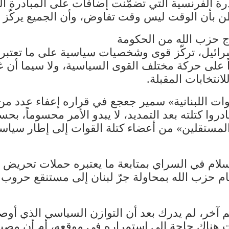
ة الفرنسية التي تضمّنت إضافات على المبادرة ال
أن الوقت ليس وقت تفاوض، وأن الجميع يركّز حال
اج حزب الله من الحكومة
ائيل، تركّز قوى وشخصيات سياسية على ما تعتبره 
 على حركة مختلف القوى السياسية، ولا سيما أن غا
انتخابات المقبلة.
ت اللبنانية» سمير جعجع في قراره إعفاء عدد من ا
ادروا كتلته بعد التمديد، لا يبدو الأمر محسوماً، 
مستقلين» من أعضاء كتلة القوات إلى إطار سي
لام في السراي بمتابعة ما يعتبره حملات تحريض
هام حزب الله بمحاولة جرّ لبنان إلى مستنقع حر
 آخر، لم يدرك بعد أن التوازن السياسي الذي أوصله 
نت هناك حاجة إلى استمراره في موقعه، أم أن مصي