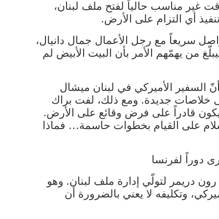
لوقت غير مناسب حالياً لفتح ملف لبنان،
تنفيذ أي التزام على الأرض.
صل سريعاً مع رجل الأعمال جمال دانيال،
يبلّغ من يهمّهم الأمر بأن البيت الأبيض لم
 أنّ السفير الأميركي في لبنان ميشال
لى خلاصات جديدة. ومع ذلك، لفت براك
يكون قادراً على فرض وقائع على الأرض.
أو سلام على القيام بخطوات حاسمة… فماذا
ى دوراً لفرنسا
رون دريمر لتولّي إدارة ملف لبنان. وهو
لأميركي، وتكليفه لا يعني بالضرورة أن