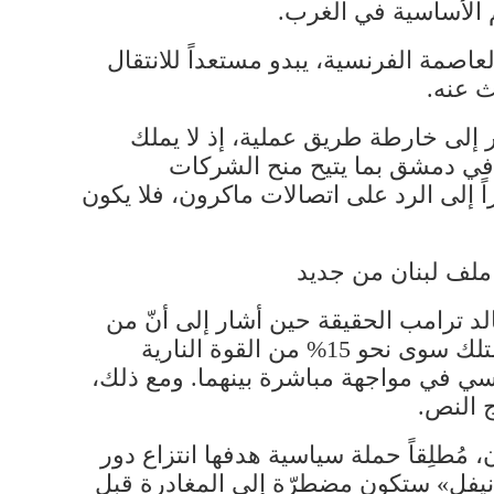
م الأساسية في الغرب.
اصمة الفرنسية، يبدو مستعداً للانتقال
ث عنه.
ر إلى خارطة طريق عملية، إذ لا يملك
ع في دمشق بما يتيح منح الشركات
ً إلى الرد على اتصالات ماكرون، فلا يكون
 ملف لبنان من جديد
لد ترامب الحقيقة حين أشار إلى أنّ من
يريد خوض حرب جدّية لا يمكنه الاتّكال على الجيش الفرنسي. فباريس، مع مجمل أوروبا، لا تمتلك سوى نحو 15% من القوة النارية
نسي في مواجهة مباشرة بينهما. ومع ذلك،
ج النص.
 مُطلِقاً حملة سياسية هدفها انتزاع دور
ونيفل» ستكون مضطرّة إلى المغادرة قبل