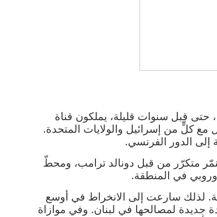
، حتى قبل سنوات قليلة، يملكون قناة
ع كلٍّ من إسرائيل والولايات المتحدة.
 إلى الدور الفرنسي.
ر متكرّر من قبل دونالد ترامب، ومحطّ
أوروبي في المنطقة.
طقة. لذلك سارعت إلى الانخراط في أوسع
ة جديدة لمصالحها في لبنان. وفي موازاة