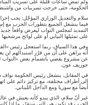
ولم تمضِ ساعات قليلة على تسريب المبادر
الحكومة، حتى خرجت تسريبات من واشنطن ب
سلام والتعديل الوزاري المؤجّل: يجب إخر
فيما ينشغل الجميع بتطورات الحرب مع إسر
التمديد لمجلس النواب ليفرض واقعاً جديداً
على تمثيلها النيابي أو على لوائح مرشحيها لل
وفي هذا السياق، ربما استعجل رئيس «القوا
أنه يراهن على أن من قرّر استبدالهم لن يغ
عن مشروع يقضي بانضمام بعض «النواب ال
جوزيف عون.
في المقابل، ينشغل رئيس الحكومة نواف س
إلى أطراف مختلفة، مع تركيز دائم على ات
أيضاً مع سوريا ومع الداخل اللبناني.
غير أنّ سلام، الذي يبدو كأنه يعيش في عالم
الحرب قد تكون هي التي ستقرّر ما إذا كا