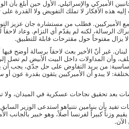
جانبين الأميركي والإسرائيلي. الأول حين أُبلغ بأن ا
إليه هذه الأفكار لا تملك التفويض ولا القدرة على 
مع الأميركيين. فطلب من مستشاره جان عزيز التوا
راك الرسالة، لكنه لم يقدّم أي التزام. وعاد لاحقاً ل
لا يزال مفتوحاً حول مقترحات قابلة للتطبيق.
لبنان. غير أنّ الأخير بعث لاحقاً برسالة أوضح فيها
لف، وأن المداولات داخل البيت الأبيض لم تصل إ
 أساسية: من يريد التفاوض على حل جدّي، يجب أن 
ة مختلفة: لا يبدو أن الأميركيين يثقون بقدرة عون 
ات بعد تحقيق نجاحات عسكرية في الميدان، ولا تر
ت تفيد بأن بنيامين نتنياهو استدعى الوزير السابق 
 يقيم وزناً كبيراً لفرنسا أصلاً، وهو خبير بالجانب ا
لآن.