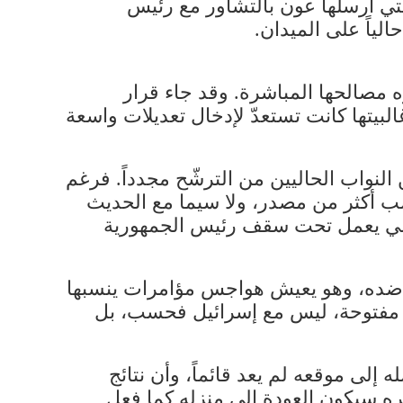
تي أرسلها عون بالتشاور مع رئيس
ياً على الميدان.
مصالحها المباشرة. وقد جاء قرار
لبيتها كانت تستعدّ لإدخال تعديلات واسعة
لنواب الحاليين من الترشّح مجدداً. فرغم
بحسب أكثر من مصدر، ولا سيما مع الحديث
اسي يعمل تحت سقف رئيس الجمهورية
 ضده، وهو يعيش هواجس مؤامرات ينسبها
وب مفتوحة، ليس مع إسرائيل فحسب، بل
إلى موقعه لم يعد قائماً، وأن نتائج
ره سيكون العودة إلى منزله كما فعل