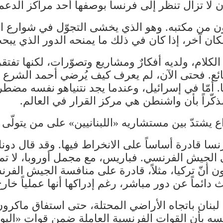
ن لا تزال تنظر إلى فرنسا بوصفها أحد مراكز الدع
ن من مكتبه. وهو الذي يخشى التجوّل في شوارع الع
مكان آخر، إذا كان في ذلك ما يمنحه الدور الذي يبح
لكلام، ولديه أفكارٌ ومشاريع وتصوّرات، لكنها تفتق
ى وقائع. فحتى الآن، لم يعرف كيف يُرضي أحمد الشر
. أمّا في إسرائيل، وعندما يجد نتنياهو نفسه مضطرا
مذكّراً بأن واشنطن هي مركز القرار في العالم.
يشتدّ بين مستشاريه «اللبنانيين» على من يتولّى
ا قادرة أساساً على الانخراط فيها. وقد قال دونا
ن أنّ تركيا، مثلاً، قادرة على منافسة الجيش الفر
 دائماً عن دور مباشر، رغم إدراكها أنها عملياً خار
بنان باتجاه الأراضي المحتلة، حتى استفاق ماكرون،
جسه بأن القوات الفرنسية العاملة ضمن قوات «الي