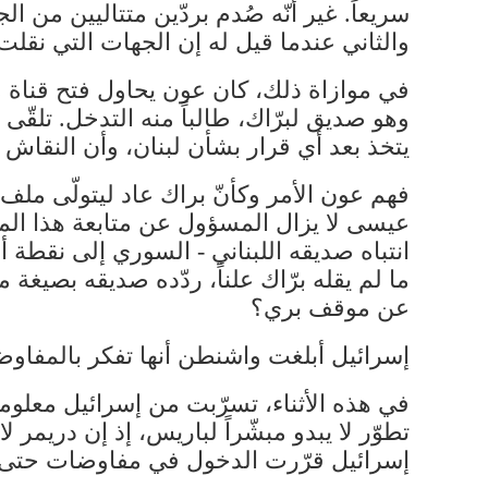
سريعاً. غير أنّه صُدم بردّين متتاليين من ال
والثاني عندما قيل له إن الجهات التي نقلت 
في موازاة ذلك، كان عون يحاول فتح قناة 
وهو صديق لبرّاك، طالباً منه التدخل. تلقّى ب
يتخذ بعد أي قرار بشأن لبنان، وأن النقاش 
فهم عون الأمر وكأنّ براك عاد ليتولّى ملف 
عيسى لا يزال المسؤول عن متابعة هذا الم
انتباه صديقه اللبناني - السوري إلى نقطة
ما لم يقله برّاك علناً، ردّده صديقه بصيغ
عن موقف بري؟
إسرائيل أبلغت واشنطن أنها تفكر بالمفاوض
في هذه الأثناء، تسرّبت من إسرائيل معلوما
تطوّر لا يبدو مبشّراً لباريس، إذ إن دريمر لا
إسرائيل قرّرت الدخول في مفاوضات حتى ا