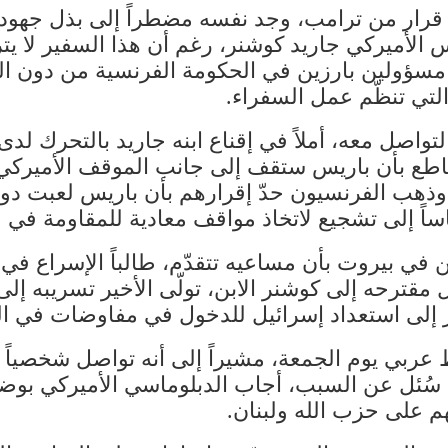
 قرار من ترامب، وجد نفسه مضطراً إلى بذل جهود 
الأميركي جاريد كوشنر، رغم أن هذا السفير لا يتر
ع مسؤولين بارزين في الحكومة الفرنسية من دون ا
التي تنظّم عمل السفراء.
اصل معه، أملاً في إقناع ابنه جاريد بالتحرك لدى
قاطع بأن باريس ستقف إلى جانب الموقف الأميركي 
ن. وذهب الفرنسيون حدّ إقرارهم بأن باريس لعبت دو
ساً إلى تشجيع لاتخاذ مواقف معادية للمقاومة في
ن في بيروت بأن مساعيه تتقدّم، طالباً الإسراع في
قترحه إلى كوشنر الابن، تولّى الأخير تسريبه إلى ا
ّر إلى استعداد إسرائيل للدخول في مفاوضات في ا
ط عربي يوم الجمعة، مشيراً إلى أنه تواصل شخصياً
ا سُئل عن السبب، أجاب الدبلوماسي الأميركي بوضوح
 على حزب الله ولبنان.