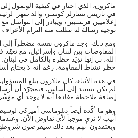
ماكرون، الذي احتار في كيفية الوصول إلى
في باريس تشارلز كوشنر، والد صهر الرئيس 
إعلاميين فرنسيين، ويبادر إلى التواصل م
توجيه رسالة له تطلب منه التزام الأعراف 
ومع ذلك، وجد ماكرون نفسه مضطراً إلى التو
المفاوضات بين لبنان وإسرائيل، مع تعهّد 
الله، بل إنها تؤيّد حظره بالكامل في لبنا
حظر نشاط المقاومة، رغم أنه لا يحتاج أسا
في هذه الأثناء، كان ماكرون يبلغ المسؤولي
لم تكن تستند إلى أساس. فبمجرّد أن أرسل م
إضافة ملاحظة مفادها أنه لا يوجد أي مؤش
وهو ما أكّده أيضاً دبلوماسي أميركي لوسي
أبيب لا ترى موجباً لأي تفاوض الآن. وعندم
ويعتقدون أنهم بعد ذلك سيفرضون شروطهم