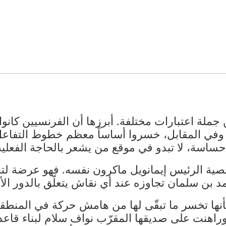
جملة اعتبارات مختلفة. أبرزها أن الفرنسيين كانوا
 وفي المقابل، خسروا أساساً معظم خطوط التفاعل م
حساسة، لا تبدو في موقع من يشعر بالحاجة الفعلية
ة الرئيس إيمانويل ماكرون نفسه. فهو عرضة لتنمّ
د بن سلمان تجاوزه عند أي نقاش يتعلّق بالدور ال
ر بأنها تخسر ما تبقّى لها من هامش حركة في المن
وراهنت على صديقها المقرّب نواف سلام لبناء قاعد