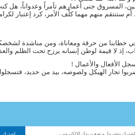
ين، المسروق جنى أعمارهم تآمراً وعدواناً، هل ك
ة، أم ستنتقم منهم مهما كلّف الأمر، كرد إعتبار لك
في خطابنا من حرقة ومعاناة، ومن مناشدة لشخصكم
اب، إذ لا قيمة لوطن إنسانه يرزح تحت الظلم والعذ
يسجل الأفعال والأعمال !
بوا تجار الهيكل ولصوصه، بيد من حديد، فتسجلوا مو