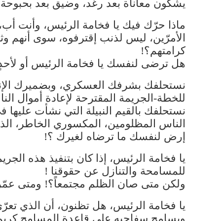
يشكون معاناة بعد رغد، وضيق بعد بحبوحة، 
ماذا حرّك فيك يا فخامة الرئيس، وأنت أب، أ
الأمرّين، ليس لذنب إقترفوه، سوى أنهم وثق
كرامتهم؟!
هل ترضى لنفسك يا فخامة الرئيس أو لأحد
نستحلفك بشرفك العسكري، وبضميرك الإنس
للخطة-الجريمة المقترحة لإعادة أموال ال
نستحلفك بالقيم النبيلة التي نشأت عليها
الناس المظلومين، المكسوري الخاطر، الذين ي
إرض لنفسك ما ترضاه لغيرك ؟!
يا فخامة الرئيس، إذا كان بتنفيذ هذه الجري
للمسامحة والتنازل عن حقوقنا !
ولكن متى صان الظلم مجتمعاً؟! ومتى عمّر ا
يا فخامة الرئيس، هل تظنون، أن الذي تعر
ويسامح سفاحيه على قاعدة المسامح كريم 