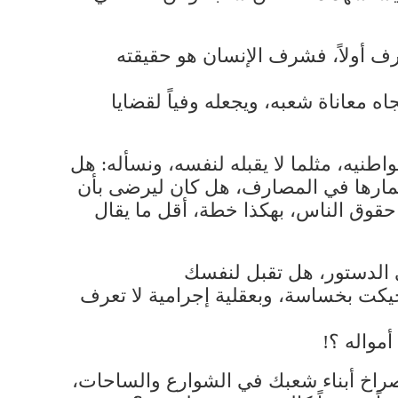
ف أولاً، فشرف الإنسان هو حقيقته
اه معاناة شعبه، ويجعله وفياً لقضايا
يه، مثلما لا يقبله لنفسه، ونسأله: هل
 أعمارها في المصارف، هل كان ليرضى بأن
حقوق الناس، بهكذا خطة، أقل ما يقال
 الدستور، هل تقبل لنفسك
حيكت بخساسة، وبعقلية إجرامية لا تعرف
أمواله ؟!
راخ أبناء شعبك في الشوارع والساحات،