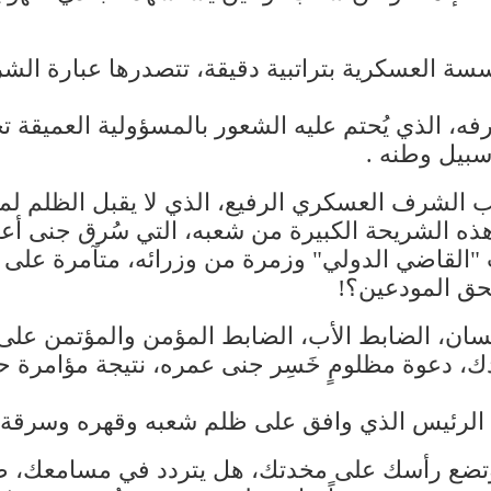
سة العسكرية بتراتبية دقيقة، تتصدرها عبارة الشر
رفه، الذي يُحتم عليه الشعور بالمسؤولية العميقة تج
ي سبيل وطنه .
رف العسكري الرفيع، الذي لا يقبل الظلم لمواطن
كان هذه الشريحة الكبيرة من شعبه، التي سُرق جنى
 "القاضي الدولي" وزمرة من وزرائه، متآمرة على 
 بحق المودعين؟!
نسان، الضابط الأب، الضابط المؤمن والمؤتمن على
ادك، دعوة مظلومٍ خَسِر جنى عمره، نتيجة مؤامرة 
نك الرئيس الذي وافق على ظلم شعبه وقهره وسرقة 
 وتضع رأسك على مخدتك، هل يتردد في مسامعك، ص