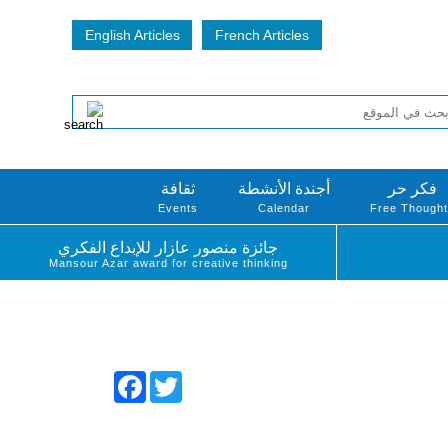
English Articles
French Articles
فكر حر
أجندة الأنشطة
ثقافة
Events
Calendar
Free Though
جائزة منصور عازار للإبداع الفكري
Mansour Azar award for creative thinking
Facebook
Twitter