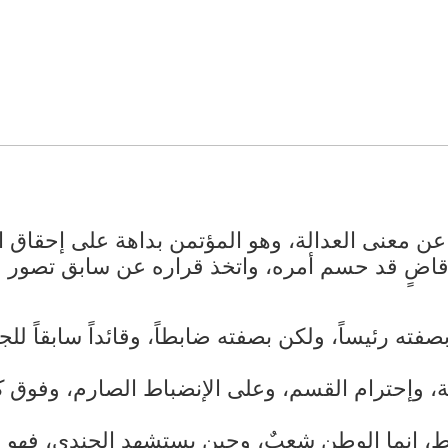
عن معنى العدالة، وهو المؤتمن بداهة على إحقاق ا
اضٍ قد حسم أمره، واتخذ قراره عن سابق تصور و
صفته رئيساً، ولكن بصفته ضابطاً، وقائداً سابقاً
ة، وإحترام القسم، وعلى الإنضباط الصارم، وفوق 
اً فقط، إنما الوطن شعبٌ، وحين يستشهد الجندي، ف