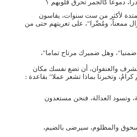
اً، دموعاً كالجمر تحرق قلوبهم ؟
اة ممتدة لأكثر من ست سنوات، يقاسون
 ممعناً، ومُصِّرا"، على تعريتهم حتى من
منيا"، وهل ضميرك مرتاح تماما"،
والشرف والعنفوان، أن تضع نفسك مكان
رامُ، وتخبرنا بماذا تشعر عملا" بقاعدة :
وحة، وتسود العدالة، فنحن مستعدون
لمسحوق والمظلوم، سيرضى بالضيم،