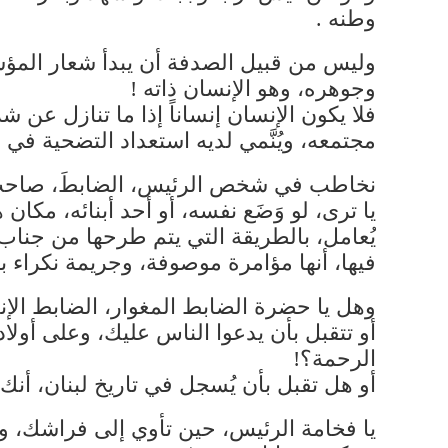
وطنه .
وليس من قبيل الصدفة أن يبدأ شعار المؤس
وجوهره، وهو الإنسان ذاته !
فلا يكون الإنسان إنساناً إذا ما تنازل عن ش
مجتمعه، ويُنَّمي لديه استعداد التضحية ف
نخاطب في شخص الرئيس، الضابطَ، صاحب الش
يا ترى، لو وَضَع نفسه، أو أحد أبنائه، م
يُعامل، بالطريقة التي يتم طرحها من جناب
فيها، أنها مؤامرة موصوفة، وجريمة نكراء
وهل يا حضرة الضابط المغوار، الضابط الإ
أو تتقبل بأن يدعوا الناس عليك، وعلى أول
الرحمة؟!
أو هل تقبل بأن يُسجل في تاريخ لبنان، أ
يا فخامة الرئيس، حين تأوي إلى فراشك،