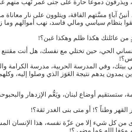
ويذرفون دموعاً حارة على جنى عمر نُهب منهم غدر
نينُ آباءٍ مسَّتهم الفاقة، ويتلوون على نار معان
وا بنظام سياسي ومالي فاسد، نهب أموالهم وما زال
ٍ من عائلتك هكذا ظلم وهكذا غبن؟!
اني الحي، حين تختلي مع نفسك، هل أنت مقتنع ض
ناس؟!
 في بيتك، وفي المدرسة الحربية، مدرسة الكرامة 
مدون يدهم نتيجة العَوَز الذي وصلوا إليه، وكلهم ك
مة، ستستقيم أوضاع لبنان، ويَعُّم الإزدهار والبحب
لقهر وطناً ؟! أو متى بنى الغدر ثقة؟!
ّى من كل شيء إلا من عزّة نفسه، هذا الإنسان ا
وعفا الله عما مضى ؟!