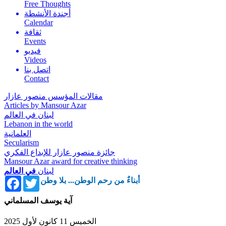
Free Thoughts
أجندة الأنشطة
Calendar
ثقافة
Events
فيديو
Videos
اتصل بنا
Contact
مقالات المؤسس منصور عازار
Articles by Mansour Azar
لبنان في العالم
Lebanon in the world
العلمانية
Secularism
جائزة منصور عازار للإبداع الفكري
Mansour Azar award for creative thinking
لبنان
في العالم
Facebook
Twitter
أبناءٌ من رحم الوطن... بلا وطن
آية يوسف المسلماني
الخميس 11 كانون لأول 2025