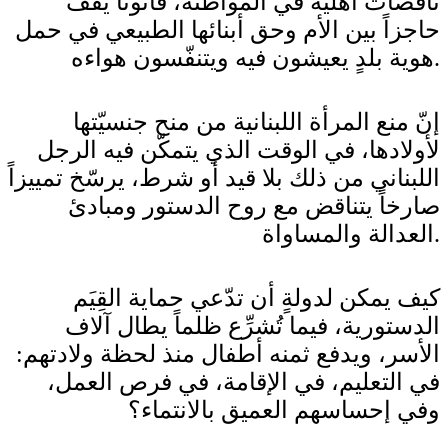
ناقصات أهلية في المواطنة، قانوناً يقف
حاجزاً بين الأم وحق أبنائها الطبيعي في حمل
هوية بلدٍ يعيشون فيه ويتنفّسون هواءه.
إنّ منع المرأة اللبنانية من منح جنسيّتها
لأولادها، في الوقت الذي يتمكّن فيه الرجل
اللبناني من ذلك بلا قيد أو شرط، يرسّخ تمييزاً
صارخاً يتناقض مع روح الدستور ومبادئ
العدالة والمساواة.
كيف يمكن لدولةٍ أن تدّعي حماية القِيَم
الدستورية، فيما تُشرِّع ظلماً يطال آلاف
الأسر، ويدفع ثمنه أطفال منذ لحظة ولادتهم:
في التعليم، في الإقامة، في فرص العمل،
وفي إحساسهم العميق بالانتماء؟