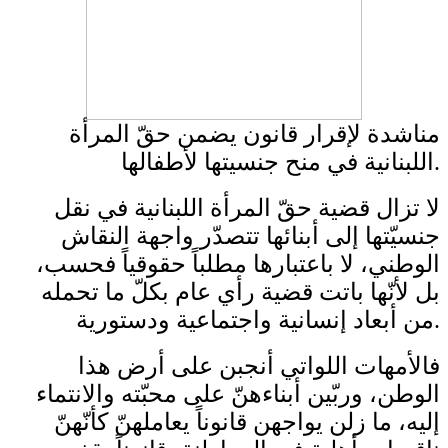
مناشدة لإقرار قانون يضمن حقّ المرأة
اللبنانية في منح جنسيتها لأطفالها.
لا تزال قضية حقّ المرأة اللبنانية في نقل
جنسيّتها إلى أبنائها تتصدّر واجهة النقاش
الوطني، لا باعتبارها مطلباً حقوقياً فحسب،
بل لأنّها باتت قضية رأي عام بكلّ ما تحمله
من أبعاد إنسانية واجتماعية ودستورية.
فالأمهات اللواتي أنجبن على أرض هذا
الوطن، وربّين أبناءهنّ على محبّته والانتماء
إليه، ما زلن يواجهن قانوناً يعاملهنّ كأنّهنّ