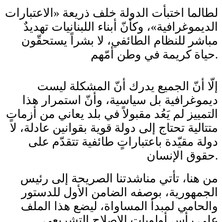
لطالما اختبأت الدولة خلف ذريعة «الاعتبارات
الديموغرافية»، وكأنّ أبناء اللبنانيات تهديدٌ
مباشر للنظام الطائفي، لا بشراً يستحقّون
حياة كريمة في وطن أمّهم.
إلّا أنّ الجميع يدرك أنّ المشكلة ليست
ديموغرافية بل سياسية، وأنّ استمرار هذا
التمييز لم يَعُد مقبولاً في بلد يعاني من أزماتٍ
متتالية تحتاج إلى دولة قوية بقوانين عادلة، لا
دولة مقيّدة باعتباراتٍ طائفية تتقدّم على
حقوق الإنسان.
من هنا، تأتي مناشدتنا الصريحة إلى رئيس
الجمهورية، بوصفه الضامن الأول للدستور
والحامي لمبدأ المساواة، ليضع هذا الملف
على رأس أولويات الإصلاح التشريعي.