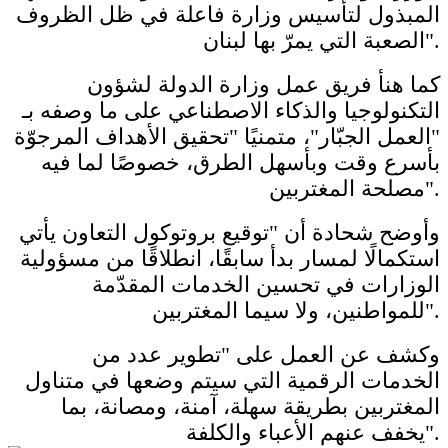
المبذول لتأسيس وزارة فاعلة في ظل الظروف
الصعبة التي يمرّ بها لبنان".
كما هنأ فريق عمل وزارة الدولة لشؤون
التكنولوجيا والذكاء الاصطناعي على ما وصفه بـ
"العمل الجبّار"، متمنيًا "تحقيق الأهداف المرجوّة
بأسرع وقت وبأسهل الطرق، خصوصًا لما فيه
مصلحة المغتربين".
وأوضح شحادة أن "توقيع بروتوكول التعاون يأتي
استكمالًا لمسار بدأ سابقًا، انطلاقًا من مسؤولية
الوزارات في تحسين الخدمات المقدّمة
للمواطنين، ولا سيما المغتربين".
وكشف عن العمل على "تطوير عدد من
الخدمات الرقمية التي سيتم وضعها في متناول
المغتربين بطريقة سهلة، آمنة، ومصانة، بما
يخفف عنهم الأعباء والكلفة".