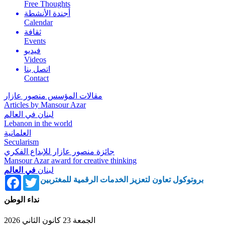
Free Thoughts
أجندة الأنشطة
Calendar
ثقافة
Events
فيديو
Videos
اتصل بنا
Contact
مقالات المؤسس منصور عازار
Articles by Mansour Azar
لبنان في العالم
Lebanon in the world
العلمانية
Secularism
جائزة منصور عازار للإبداع الفكري
Mansour Azar award for creative thinking
لبنان
في العالم
Facebook
Twitter
بروتوكول تعاون لتعزيز الخدمات الرقمية للمغتربين
نداء الوطن
الجمعة 23 كانون الثاني 2026