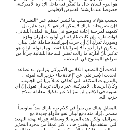
هو اليوم لسان حال ما يُفكَّر فيه داخل الإدارة الأميركية،
خصوصاً عندما يشتدّ الغموض الإقليمي.
بحسب هؤلاء، وبحسب ما يُشير أحدهم عبر "النشرة"،
فإن تصريحات باراك لا يمكن قراءتها كتهديد عابر، بل
كتمهيد لمرحلة إعادة تموضع في مقاربة الملف اللبناني،
فواشنطن، وإن كانت غارقة في أولويات إيران وغزة
وسوريا، تدرك أنّ أي حرب ​إسرائيل​ية شاملة على لبنان
ستكون قراراً دولياً لا إسرائيلياً فقط. وما يقوله باراك هو
تذكير بأنّ ادارته ما زالت تعتبر الساحة اللبنانية جزءاً من
صراعها المفتوح في المنطقة.
اللافت أنّ التصعيد الكلامي الأميركي يتزامن مع تصاعد
الحديث الإسرائيلي عن "إعادة بناء حزب الله لقوته"،
والتدريبات المكثفة التي تُحاكي عملاً برياً في الجنوب،
وكأنّ الرسائل الأميركية، عبر باراك، تريد أن تقول إنّ أي
تسوية في الإقليم لن تمرّ إلا عبر تفكيك معادلة سلاح
حزب الله.
بالمقابل هناك من يقرأ في كلام توم باراك بعداً تفاوضياً
مضمراً، يُراد منه دفع لبنان نحو طاولةٍ جديدة مع
إسرائيل، ولكن هذه المرة بلا وسطاء، فوراء لهجة التهديد
التي استخدمها، يختبئ هدف أكثر عمقاً من مجرد التحذير
من الحرب. فالإدارة الأميركية، عبر أصوات من هذا النوع،