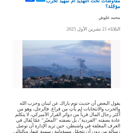
مفاوضات تحت التهديد أم تمهيد لحرب
مؤجّلة؟
محمد علوش
الثلاثاء 21 تشرين الأول 2025
يقول البعض أن حديث ​توم باراك​ عن ​لبنان​ و​حزب الله​
والحرب والانتخابات لم يأتِ من فراغ. فالرجل، وهو من
أكثر رجال المال قرباً من دوائر القرار الأميركي، لا يتكلم
عادة بصفته "الفردية"، بل بصفته "المعبّر" عمّا يُقال في
الغرف المغلقة في واشنطن، حين تريد الإدارة أن توصل
رسالة من دون أن تتحمّل مسؤولية رسمية عنها، وبالتالي