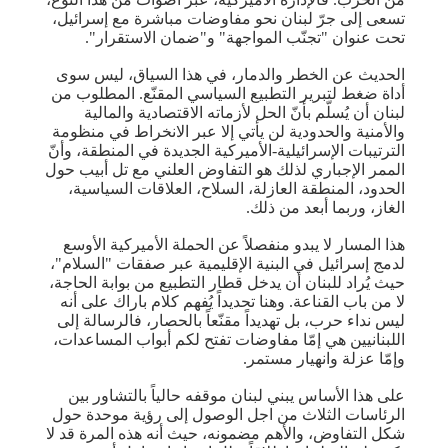
تسعى إلى جرّ لبنان نحو مفاوضات مباشرة مع إسرائيل،
تحت عنوان "تجنّب المواجهة" و"ضمان الاستقرار".
الحديث عن الخطر والدمار، في هذا السياق، ليس سوى
أداة ضغط لتبرير ​التطبيع​ السياسي المقنّع. المطلوب من
لبنان أن يُسلّم بأنّ الحل لأزماته الاقتصادية والمالية
والأمنية والحدودية لن يأتي إلا عبر الانخراط في منظومة
الترتيبات الإسرائيلية-الأميركية الجديدة في المنطقة، وأنّ
الممر الإجباري لذلك هو التفاوض العلني مع تل أبيب حول
الحدود، المنطقة العازلة، السلاح، العلاقات السياسية،
الغاز، وربما أبعد من ذلك.
هذا المسار لا يبدو منفصلاً عن الحملة الأميركية الأوسع
لدمج إسرائيل في البنية الإقليمية عبر صفقات "السلام"،
حيث يُراد للبنان أن يدخل قطار التطبيع من بوابة الحاجة،
لا من باب القناعة. وهنا تحديداً يُفهم كلام باراك على أنه
ليس نداء حرب، بل تهديداً مقنّعاً بالحصار، فالرسالة إلى
اللبنانيين هي إمّا مفاوضات تفتح لكم أبواب المساعدات،
وإمّا عزلة وانهيار مستمر.
على هذا الأساس يبني لبنان موقفه حالياً بالتشاور بين
الرئاسات الثلاث من اجل الوصول إلى رؤية موحدة حول
شكل التفاوض، والأهم مضمونه، حيث أنه هذه المرة قد لا