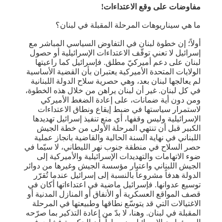
مفاوضات على وقع الاعتداءات!
ما هي سيناريوهات المرحلة المقبلة في لبنان؟
أولاً؛ إن خطوة لبنان في التفاوض السياسي المباشر مع
إسرائيل لا تعني توقّف الاعتداءات الإسرائيلية أو حصول
لبنان على دعم أميركيّ مطلق. فإسرائيل كما راعيتها
الولايات المتحدة الأميركية يعتبران بأن القضية الأساسية
لم يعالجها لبنان بعد، وهي حصرية سلاح الدولة اللبنانية
في كل لبنان. غير أن لبنان يراهن من خلال هذه الخطوة،
ومن دون أية ضمانات، على إعادة الضغط الأميركي
لاستمرار سياستها في ضبط إيقاع ونطاق الاعتداءات
الإسرائيلية وليس وقفها، أي منع تنفيذ إسرائيل تهديدها
الكبير قبل أن تنتهي المرحلة الأولى من خطة الجيش
اللبناني في نهاية السنة الحالية والقاضية بانجاز عملية
حصر السلاح في منطقة جنوب نهر الليطاني، لا سيّما في
ضوء الاتهامات والتهديدات الإسرائيلية والأميركية إلى
الجيش اللبناني واعتبار مؤسسة الجيش وغيرها من دوائر
الدولة هدفاً مشروعاً بالنسبة إلى إسرائيل عندما تُقرّر
توسيع عدوانها. فإسرائيل ماضية في اعتداءاتها أكان في
قصف المواقع العسكرية أو الأنفاق أو المنازل المدنية أو
الاغتيالات التي قد يتوسّع نطاقها وطبيعتها في المرحلة
المقبلة في لبنان. وهنا، لا بدّ من إعادة التذكير بما صرّحه