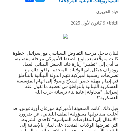
السيناريوهات اللبنانية المُرجّحة؟
حياة الحريري
الثلاثاء 9 كانون لأول 2025
لبنان يدخل مرحلة التفاوض السياسي مع إسرائيل. خطوة
كانت متوقّعة بعد بلوغ الضغط الأميركي مرحلة مفصلية،
ما أدى إلى "تطيير" زيارة قائد الجيش اللبناني العماد
رودولف هيكل إلى الولايات المتحدة. ترافق ذلك مع
تصريحات رسمية أميركية تتهم الدولة اللبنانية بالتباطؤ
في إتمام مهمّة حصر السلاح وصولاً إلى اتهام المؤسسة
العسكرية اللبنانية بالتواطؤ في تغطية ما تقول عنه
إسرائيل "محاولة إعادة بناء ترسانة حزب الله
العسكرية"!
قبل ذلك، كانت المبعوثة الأميركية مورغان أورتاغوس، قد
أعلنت منذ توليها مسؤولية الملف اللبناني، عن ضرورة
“الانتقال إلى المفاوضات السياسية” كإحدى الشروط
التي تفرضها الولايات المتحدة على لبنان بالإضافة إلى
النقطة الأساسية وهي حصر السلاح بيد الدولة اللبنانية