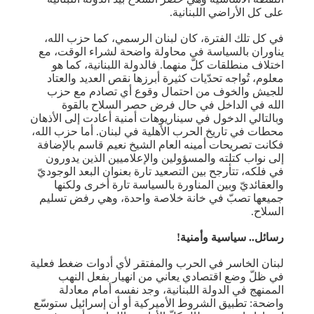
على كل الأراضي اللبنانية.
في كل تلك الفترة، كان لبنان الرسمي، كما حزب الله،
يناوران بالسياسة في محاولة واضحة لشراء الوقت، مع
اختلاف منطلقات كلّ منهما. فالدولة اللبنانية، كما هو
معلوم، تُواجه تحدّيات كثيرة أبرزها نقص العديد والعتاد
للجيش والخوف من احتمال وقوع أي تصادم مع حزب
الله في الداخل في حال فرض حصر السلاح بالقوة
وبالتالي الدخول في سيناريوهات أمنية أعادت إلى الأذهان
محطات في تاريخ الحرب الأهلية في لبنان. أما حزب الله،
فكانت تصريحات أمينه العام الشيخ نعيم قاسم بالإضافة
إلى نواب كتلته والمسؤولين والإعلاميين الذين يدورون
في فلكه، تتأرجح بين التصعيد تارة بعنوان البعد الوجوديّ
والعقائديّ وبين المناورة بالسياسة تارة أخرى ولكنها
جميعها تصبّ في خانة خلاصة واحدة، وهي رفض تسليم
السلاح.
رسائل.. سياسية وأمنية!
لبنان الخاسر في الحرب والمفتقر لأي أدوات ضغط فعلية
في ظلّ وضع اقتصادي يعاني من انهيار بفعل النهب
الممنهج في الدولة اللبنانية، وجد نفسه أمام معادلة
واضحة: تطبيق الشروط الأميركية أو أن إسرائيل ستوسّع