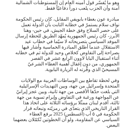
وهو ما يُفسّر قول أمينه العام إن المستوطنات الشمالية
آمنة وأن الحزب يلعب دوراً دفاعيّاً فقط.
مبادرة عون بغطاء بابويفي المقابل، كان رئيس الحكومة
نواف سلام يستمرّ في خطابه الثابت بأن الدولة تعمل
على حصر السلاح وفق خطة الجيش، في حين- وهنا
الأبرز- كان رئيس الجمهورية يُمهّد الطريق للحظة إرسال
الموفد السياسي بتصريحاته لا سيّما في خطاب عيد
الاستقلال عندما أطلق المبادرة الخماسية وأشار فيها
بصراحة إلى التفاوض كخلاص وحيد للدولة ثم في خطابه
أثناء استقبال البابا لاوون الرابع عشر في القصر
الجمهوري، من دون إغفال أهمية الغطاء الشرعيّ
المسيحيّ الذي وفّرته له الزيارة البابوية.
وفي لحظة تقاطع بين الوساطات العربية مع الولايات
المتحدة وإسرائيل من جهة، وبين التهديدات الإسرائيلية
التي بلغت حدّها الأقصى من جهة ثانية، وبين عجز إيرانيّ
عن المواجهة ورغبة في التفاوض وإبرام تسوية من جهة
ثالثة، أقدم لبنان ممثّلا برؤسائه الثلاثة على اتخاذ هذا
القرار التاريخي الذي يتعدّى في رمزيّته وتبعاته قرار
الحكومة في ٥ آب (أغسطس) 2025 برفع الغطاء
السياسي عن المقاومة، ولو أن الخطوتين تُكمّلان بعضهما
البعض.