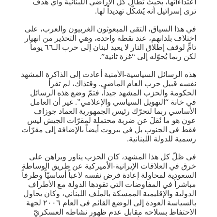
اعتداءاتها، بحيث تطال كلّ الأراضي اللبنانية وأي هدف
ترى إسرائيل أنه يُشكّل تهديداً لها.
في هذا السياق، التقى المبعوثون الغربيون والعرب، على
اختلاف بلدانهم، عند نقطة واحدة، وهي التحذير من انهيار
تامٍّ لوقف إطلاق النار لا يعيد لبنان إلى حرب الـ٦٦ يوماً
لكن ربما يُحوّله إلى “غزة ثانية”.
هذه الرسائل السياسية-الأمنية أعادت إلى الذاكرة المشهد
نفسه قبيل حرب العام الماضي. وقتذاك، لم تقرأ
الحكومة والحزب المشهد جيداً، فتمّ وضع هذه الرسائل
في خانة “التهويل السياسي والإعلامي”. غير أن العامل
الأساسي ربما لتحرّك رئيس الجمهورية العماد جوزاف
عون هو ما نُقلَ عن ضربة محتملة لمقرّات الجيش ليس
فقط في الجنوب بل في بيروت أيضاً بالإضافة إلى مقرّات
رسمية للدولة اللبنانية.
في ظلّ كل هذا المشهد، كان الحزب يناور ويراهن على
خرق في العلاقات الإيرانية-الأميركية عن طريق الوساطة
السعودية لمحاولة إعادة فرض نفسه لاعباً أساسيّاً وطرفاً
مباشراً في المفاوضات التي تقودها الدولة مع الأطراف
الدولية والإقليمية الممسكة بالملف اللبناني، وكان يحاول
بالسياسة العودة إلى الوضع القائم في العام ٢٠٠٦ لجهة
الاحتفاظ بسلاحه مقابل عدم ظهور نشاطه العسكريّ