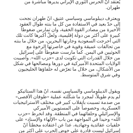
يُعتقد أنّ الحرس الثوري الإيراني يديرها مباشرة من
طهران.
ويعترف ديبلوماسي وسياسي عتيق، انّ طهران نجحت
إلى حدّ بعيد في الاستفادة من كل ما بنته طوال العقود
الأخيرة من مصادر القوة الخفية، وان تمارس ضغوطاً
كبيرة على أكثر من دولة إقليمية، ولعلّ أكبرها كانت تلك
التي أحرجت السعودية وجارتها البحرين، من خلال ما بنته
من تحالفات عميقة وقوية في خاصرتها الرخوة مع
الحوثيين في اليمن. كما مارست ضغوطاً على إسرائيل
من خلال القدرات التي تكونت لدى «حزب الله». وأصيبت
الولايات المتحدة الأميركية في دورها ومصالحها في شكل
من الأشكال، من خلال ما تعرّض له حلفاؤها الخليجيون
وفي شرق المتوسط.
ويقول الديبلوماسي والسياسي نفسه، انّ هذا الستاتيكو
لم يدم طويلاً، لمجرد ما شكّلته عملية «طوفان الأقصى»
من صدمة تسببت بانقلاب كبير في مختلف الاستراتيجيات
العسكرية، وخصوصاً على المستويين الأميركي
والإسرائيلي وحلفائهما في المنطقة. وقد انخرط «حزب
الله» وحيداً في المواجهة من باب «الإلهاء والإسناد» على
خلفيات عقائدية وجهادية، عدا عن اعتقاده مخطئاً انّ
إسرائيل ليست قادرة على خوض الحرب على اكثر من