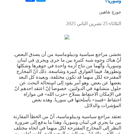
وسوريا؟
جورج شاهين
الثلاثاء 25 تشرين الثاني 2025
تخشى مراجع سياسية وديبلوماسية من أن يصدق البعض،
أنّ هناك وجوه شبه كثيرة بين ما جرى ويجري في لبنان
وسوريا، وأنّهما من نتاج أزمة واحدة في جوهرها وشكلها
وتطورها، فيما الفوارق كبيرة وشاسعة. ذلك انّ المخارج
المقترحة لكل منهما قد تكون مختلفة، وبعيدة كل البعد
بعضها عن بعض. وهو أمر يقود إلى استحالة البحث عن
حلول متشابهة في الدولتين، خصوصاً إنّ اعتقد احدهم انّ
في الإمكان الاحتفاظ بسلاح «حزب الله» في موازاة
احتفاظ «قسد» بأسلحتها في سوريا. وهذه بعض
المؤشرات والدلائل.
تعتقد مراجع سياسية وديبلوماسية، أنّ من الخطأ المقارنة
بين ما يجري في لبنان وسوريا، وهذا ما يدفع إلى ضرورة
النظر إلى المخارج المقترحة لكل منهما في اتجاه مختلف
عن الآخر. ذلك انّ وجه الشبه الوحيد الذي كانت تُقاس به