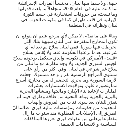
جبهة، ولا سيما منها لبنان، محتسباً القدرات الإسرائيلية
بما كانت عليه في العام 2006، متجاهلاً ما بلغته قدراتها
وما نسجته من خروقات استخبارية في جسم الثورة
الإيرانية في قلب طهران كما في مكونات الحزب في
لبنان ونظرائه في المنطقة.
وبناءً على ما تقدّم، لا يمكن لأي مرجع عليم ان يتوقع ان
تكون المخارج المقترحة على لبنان شبيهة بتلك التي
انخرطت فيها سوريا. ففي لبنان سلاح لم تعد له أي
شرعية، بعدما نزعتها الحكومة عنه، ولا يُقاس بسلاح
«قسد» الأميركي في تكوينه، والذي سيكمل بوجوده سلاح
الجيش السوري الجديد، ولا وجه مقارنة مع ما تبقّى من
سلاح غير شرعي في لبنان. وفي اكثر من رأي على
مستوى المراجع الرسمية بقرار واحد ممسوك، جعلت
الأزمة السورية وما يجري التحضير له من مخارج، أسرع
مما يتصوره عليم، وتوجّهت الاستثمارات بعشرات
المليارات لإعادة بناء الإدارة وماليتها ومنشآتها البحرية
والبرية والجوية وبناها التحتية من طاقة وطرق، فيما لم
يتقرّر للبنان بعد سوى فتات من القروض والهبات
المحدودة من حكومات ومؤسسات مالية كبرى، طالما انّ
الطريق إلى الإصلاحات المطلوبة منذ سنوات ما زال
مقطوعاً ويعاني من عقبات كبرى تعززها المناكفات
السياسية والانقسامات العميقة.