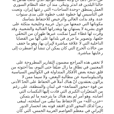
حالتا البلدين قد اندثر وتبخّر، منذ أن جمّد النظام السوري
العمل بمنطق «وحدة الساحات» التي رعتها إيران، وتعبت
في التأسيس لها خطوة عقب خطوة على مدى سنوات
عدة. وقد بذلت الغالي والرخيص للاحتفاظ بتماسك
مكوناتها التي جمعتها من دول عربية وخليجية متكئة على
قوى بشرية لا يستهان بها وبقدراتها القتالية والشعبية. وقد
وفّرت لها غطاء كبيراً تمكنت عبرها طهران من التخفّي
خلفها، وتصوير ما جرى في بلدانها على أنّها من القضايا
الداخلية التي لا علاقة مباشرة لإيران بها، وهو ما خفف
من حالات الحرج التي كان يمكن ان تنشأ لو اضطرت إلى
رعايتها مباشرة.
لا تخفي هذه المراجع مضمون التقارير المطروحة على
المعنيين في نطاق ما زال ضيّقاً حتى اليوم، بما أحتوته من
قلق نتيجة بعض الأفكار المتداولة في الكواليس السياسية
والديبلوماسية عن مطالبة البعض، ولا سيما ممن لا
يزالون يعتقدون انّ هناك أملاً في الحفاظ على الحدّ الأدنى
من قوة «محور الممانعة» في لبنان والمنطقة، على رغم
من المتغيّرات الكبرى التي قادت إليها النكسات التي
أصابته. وهو أمر لم يعد هناك ما يترجمه ما لم يتمكن
«حزب الله» من الاحتفاظ بما تبقّى من أسلحته، ليبقى
رمزاً لذلك المحور الذي افتقد قوته بعد انحسار الدور
الإيراني في معظم العواصم العربية الخمس، التي كان