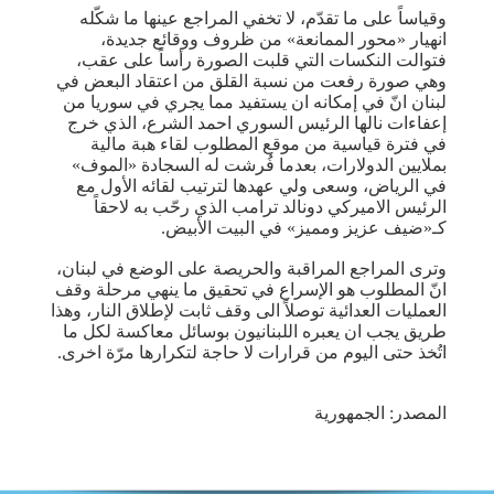
وقياساً على ما تقدّم، لا تخفي المراجع عينها ما شكّله
انهيار «محور الممانعة» من ظروف ووقائع جديدة،
فتوالت النكسات التي قلبت الصورة رأساً على عقب،
وهي صورة رفعت من نسبة القلق من اعتقاد البعض في
لبنان انّ في إمكانه ان يستفيد مما يجري في سوريا من
إعفاءات نالها الرئيس السوري احمد الشرع، الذي خرج
في فترة قياسية من موقع المطلوب لقاء هبة مالية
بملايين الدولارات، بعدما فُرشت له السجادة «الموف»
في الرياض، وسعى ولي عهدها لترتيب لقائه الأول مع
الرئيس الاميركي دونالد ترامب الذي رحّب به لاحقاً
كـ«ضيف عزيز ومميز» في البيت الأبيض.
وترى المراجع المراقبة والحريصة على الوضع في لبنان،
انّ المطلوب هو الإسراع في تحقيق ما ينهي مرحلة وقف
العمليات العدائية توصلاً الى وقف ثابت لإطلاق النار، وهذا
طريق يجب ان يعبره اللبنانيون بوسائل معاكسة لكل ما
اتُخذ حتى اليوم من قرارات لا حاجة لتكرارها مرّة اخرى.
المصدر: الجمهورية