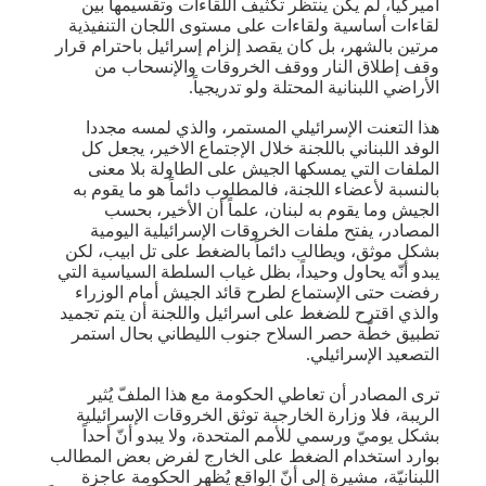
أميركياً، لم يكن ينتظر تكثيف اللقاءات وتقسيمها بين
لقاءات أساسية ولقاءات على مستوى اللجان التنفيذية
مرتين بالشهر، بل كان يقصد إلزام إسرائيل باحترام قرار
وقف إطلاق النار ووقف الخروقات والإنسحاب من
الأراضي اللبنانية المحتلة ولو تدريجياً.
هذا التعنت الإسرائيلي المستمر، والذي لمسه مجددا
الوفد اللبناني باللجنة خلال الإجتماع الاخير، يجعل كل
الملفات التي يمسكها الجيش على الطاولة بلا معنى
بالنسبة لأعضاء اللجنة، فالمطلوب دائماً هو ما يقوم به
الجيش وما يقوم به لبنان، علماً أن الأخير، بحسب
المصادر، يفتح ملفات ​الخروقات الإسرائيلية​ اليومية
بشكل موثق، ويطالب دائماً بالضغط على تل ابيب، لكن
يبدو أنّه يحاول وحيداً، بظل غياب السلطة السياسية التي
رفضت حتى الإستماع لطرح قائد الجيش أمام الوزراء
والذي اقترح للضغط على اسرائيل واللجنة أن يتم تجميد
تطبيق خطّة حصر السلاح جنوب الليطاني بحال استمر
التصعيد الإسرائيلي.
ترى المصادر أن تعاطي الحكومة مع هذا الملفّ يُثير
الريبة، فلا وزارة الخارجية توثق الخروقات الإسرائيلية
بشكل يوميّ ورسمي للأمم المتحدة، ولا يبدو أنّ أحداً
بوارد استخدام الضغط على الخارج لفرض بعض المطالب
اللبنانيّة، مشيرة إلى أنّ الواقع يُظهر الحكومة عاجزة