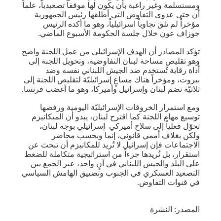
ومستسلمة وغير راغبة بأن يكون لها موقفاً تصعيدياً، علماً
أن حتى عدوى التفاوض التي أطلقها رئيس الجمهورية
مؤخراً لم تلقَ تجاوباً اسرائيلياً، وهو ما أكده الرئيس
جوزاف عون خلال جلسة الحكومة الأسبوع الماضي.
تؤكد المصادر أن الهدف الإسرائيلي من عمل اللجنة واضح
وهو تقليص مساحة لبنان التفاوضية، وتحويل اللجنة إلى
أداة رقابة تُستخدم ضد الجيش اللبناني نفسه وضد
بيروت، ومؤخراً هناك مساعٍ إسرائيليّة لتقليص اللجنة إلى
ثلاثيّة تضم لبنان وإسرائيل وأميركا، وهو ما أغضب فرنسا.
ومع استمرار الخروقات الإسرائيليّة اليومية ورفضها
توسيع مهام اللجنة كما اقترح لبنان، يبدو أن الميكانيزم
تحوّل فعلياً إلى سلاح أميركي–إسرائيلي بوجه لبنان،
ولكن بغلاف أممي قانوني، إنما وبحسب محاضر
الاجتماعات فإن إسرائيل لا تُريد للمكانيزم أن تبحث عن
استقرار، بل تُريدها جزءاً من استراتيجية متكاملة للضغط
على البلد والجيش اللبناني في آنٍ واحد، عبر الجمع بين
التصعيد العسكري في الجنوب وتضييق الهامش السياسي
في قنوات التفاوض.
المصدر: النشرة