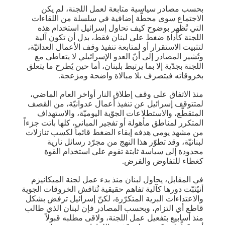
بحسب مصادر سياسية متابعة لعمل اللجنة، لم يكن
الاجتماع سوى محطّة إضافية في سلسلة من اللقاءات
التي تُظهر بوضوح كيف تحاول إسرائيل استخدام هذه
اللجنة كأداة ضغط على ​لبنان​ فقط، بدل أن تكون آلية
لتثبيت الاستقرار أو لمتابعة تنفيذ وقف الأعمال العدائيّة،
وتُشير المصادر إلى أنّ العدو الإسرائيلي لا يتعاطى مع
اللجنة بجدّية إلا بما يرتبط بلبنان، أما حين يُطرح ما يتعلق
بخروقاته فيتصرف بلا مبالاة واضحة ومزعجة.
منذ الاتفاق على وقف إطلاق النار أواخر العام الماضي،
لمتتوقف إسرائيل عن تنفيذ أعمال عدوانيّة، من القصف
المتقطّع، والاستطلاعات الجوّية اليوميّة، والاستهداف
المتكرر لمناطق مأهولة أو تفجير المباني، كلها باتت جزءاً
من مشهد يومي هدفه إبقاء الضغط قائماً لكسب تنازلات
لبنانيّة، وقد تطوّر هذا النهج من مجرّد رسائل نارية
محدودة إلى سياسة ثابتة تقوم على استخدام القوة
كغطاء للتفاوض والفرض.
في المقابل، يحاول لبنان منذ بدء عمل لجنة الميكانيزم
أنيُثبّت دورها كآلية تفاهم حقيقية تُناقش الخروقات الجوية
والاعتداءات البرية المتكرّرة، لكنّ إسرائيل ترفض بشكل
قاطع أي التزام، وبحسب المصادر فإن لبنان الذي طالب
منذ أسابيع بتفعيل عمل اللجنة، ولاقى مطلبه قبولاً