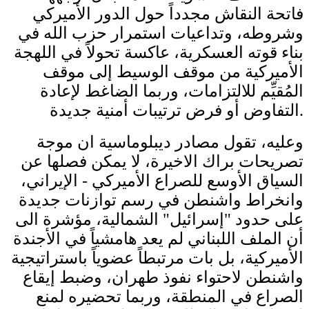
فاتحة النقاش مجدداً حول الدور الأميركي
وشروطه، وتداعيات استمرار حزب الله في
بناء قوته العسكرية، عاكسة تحولاً في اللهجة
الأميركية من موقف الوسيط إلى موقف
المُقيِّم للالتزامات، وربما الضاغط لإعادة
التفاوض أو فرض ترتيبات أمنية جديدة.
وعليه، تقول مصادر ديبلوماسية ان موجة
تصريحات براك الاخيرة، لا يمكن فصلها عن
السياق الأوسع للصراع الأميركي - الإيراني،
وانخراط واشنطن في رسم توازنات جديدة
على حدود "إسرائيل" الشمالية، مؤشرة الى
أن الملف اللبناني لم يعد هامشياً في الأجندة
الأميركية، بل بات مرتبطاً عضوياً باستراتيجية
واشنطن لاحتواء نفوذ طهران، وضبط إيقاع
الصراع في المنطقة، وربما تحضيره لمنع