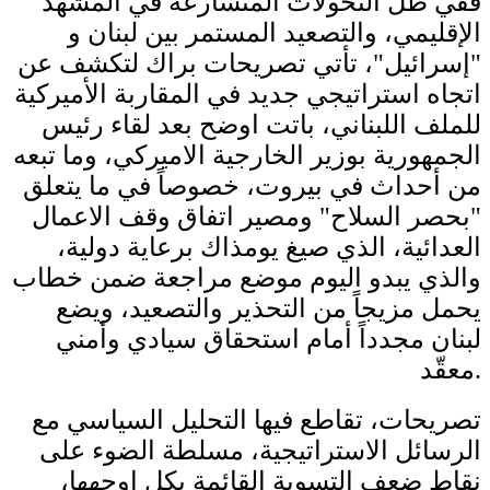
ففي ظلّ التحولات المتسارعة في المشهد
الإقليمي، والتصعيد المستمر بين لبنان و
"إسرائيل"، تأتي تصريحات براك لتكشف عن
اتجاه استراتيجي جديد في المقاربة الأميركية
للملف اللبناني، باتت اوضح بعد لقاء رئيس
الجمهورية بوزير الخارجية الاميركي، وما تبعه
من أحداث في بيروت، خصوصاً في ما يتعلق
"بحصر السلاح" ومصير اتفاق وقف الاعمال
العدائية، الذي صيغ يومذاك برعاية دولية،
والذي يبدو اليوم موضع مراجعة ضمن خطاب
يحمل مزيجاً من التحذير والتصعيد، ويضع
لبنان مجدداً أمام استحقاق سيادي وأمني
معقّد.
تصريحات، تقاطع فيها التحليل السياسي مع
الرسائل الاستراتيجية، مسلطة الضوء على
نقاط ضعف التسوية القائمة بكل اوجهها،