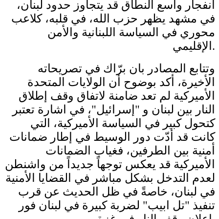
انفجار واسع النطاق قد يتجاوز حدود لبنان،
في مشهد يظهر حزب الله، في قلبه، كلاعب
محوري في السياسة اللبنانية والأمن
الإقليمي.
وتتابع المصادر بان برّاك في تصريحاته
الأخيرة، أكد بوضوح أن الولايات المتحدة
الأميركية لم تعد ضامنة لاتفاق وقف إطلاق
النار بين لبنان و "إسرائيل"، في اشارة تعتبر
كتحول كبير في السياسة الأميركية، التي
كانت قد أدّت دور الوسيط في إطار ضمانات
أمنية بين الطرفين، فغياب الضمانات
الأميركية قد يعكس توجهاً جديداً من واشنطن
لعدم التدخل بشكل مباشر في القضايا الأمنية
في لبنان، خاصةً في ظل الحديث عن قرب
تنفيذ "تل ابيب" لضربة كبيرة في لبنان فور
اعلان وقف النار في غزة.