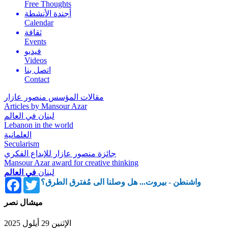
Free Thoughts
أجندة الأنشطة
Calendar
ثقافة
Events
فيديو
Videos
اتصل بنا
Contact
مقالات المؤسس منصور عازار
Articles by Mansour Azar
لبنان في العالم
Lebanon in the world
العلمانية
Secularism
جائزة منصور عازار للإبداع الفكري
Mansour Azar award for creative thinking
لبنان
في العالم
Facebook
Twitter
واشنطن - بيروت... هل وصلنا الى مُفترق الطرق؟
ميشال نصر
الإثنين 29 أيلول 2025