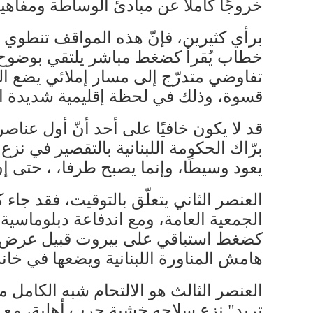
خروجًا كاملاً عن مبادئ الوساطة ومفاهيم
برأي كثيرين، فإنّ هذه المواقف تنطوي
خطاب يُقرأ كضغط مباشر يلتقي بوضوح مع ا
تفاوضي متدرّج إلى مسار إملائي يضع ال
قسوة، وذلك في لحظة إقليمية شديدة الس
قد لا يكون خافيًا على أحد أنّ أول عنا
برّاك الحكومة اللبنانية بالتقصير في نزع
يعود وسيطًا، وإنما يصبح طرفا، ، حتى إ
العنصر الثاني يتعلّق بالتوقيت، فقد جا
الجمعية العامة، ومع اندفاعة دبلوماسية
كضغط استباقي على بيروت قبيل عرض تق
هامش المناورة اللبنانية ويضعها في خانة 
العنصر الثالث هو الالتحام شبه الكامل مع 
تريد" نزع سلاحه خشية حرب أهلية، مع الت