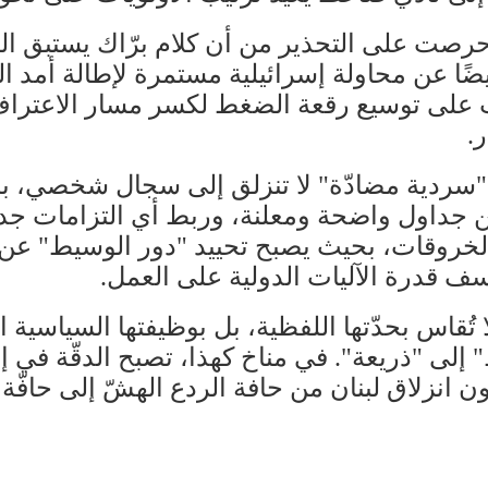
حرصت على التحذير من أن كلام برّاك يستبق ال
يضًا عن محاولة إسرائيلية مستمرة لإطالة أمد 
ب على توسيع رقعة الضغط لكسر مسار الاعتراف
.
يت "سردية مضادّة" لا تنزلق إلى سجال شخصي، ب
 جداول واضحة ومعلنة، وربط أي التزامات جدي
لخروقات، بحيث يصبح تحييد "دور الوسيط" عن 
نسف قدرة الآليات الدولية على العمل.
قاس بحدّتها اللفظية، بل بوظيفتها السياسية ال
لى "ذريعة". في مناخ كهذا، تصبح الدقّة في إ
انزلاق لبنان من حافة الردع الهشّ إلى حافّة