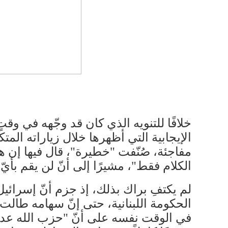
خلافًا للتنويه الذي كان قد وجّهه في وق
الإيجابية التي أظهرها خلال زياراته ال
مفاجئة، صُنّفت "خطيرة"، قال فيها إن ه
الكلام فقط"، مشيرًا إلى أنّ لن يقم بأي
لم يكتفِ براك بذلك، إذ جزم أنّ ​إسرائي
​الحكومة اللبنانية​، حتى إنّ سهامه طالت
في الوقت نفسه على أنّ "حزب الله عدوّن