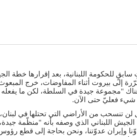
تٍ سابقٍ للحكومة اللبنانية، بعد إقرارها خطة ال
متكرّرة إلى بيروت أثناء المفاوضات، خرج المبع
ناك "مجموعة جيدة في السلطة، لكن ما يفعله لب
ّ شيء فعليّ حتى الآن.
ل​ لن تنسحب من الأراضي التي تحتلها في لبنان،
 ​الجيش اللبناني​ الذي وصفه بأنه "منظّمة جيدة
ا وإيران عدوّتنا، ونحن بحاجة إلى قطع رؤوس ه