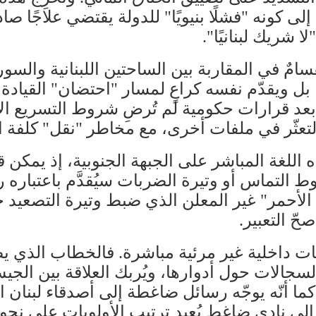
لى كونه "فشلًا بنيويًا" للدولة يقتضي علاجًا ص
شريك لبنانيًا".
امٌ في المقاربة بين الساحتين اللبنانية والسو
ل ويقدّم نفسه كراعٍ لمسار "احتضان" القيادة 
بنان بعد قرارات حكومية لم تُرضِ شروط التسريع ا
تعثّر في ملفات أخرى، مع مخاطر "نقل" كلفة ال
ه اللغة المباشر على الجبهة الجنوبية، إذ يمك
 التماس أو وتيرة الضربات سيُقدَّم باعتباره ر
 الأحمر" غير المعلن الذي ضبط وتيرة التصعيد خ
ّ التعبير.
سات داخلية غير مرئية مباشرة. فالخطاب الذي 
جالات حول أدوارها، ويُربك العلاقة بين الجيش
17 إلى ترميم الثقة. كما أنّه يوجّه رسائل ضاغطة إلى أصدقاء
لى نادي ضاغط يُعيد ترتيب الأولويات على نحو