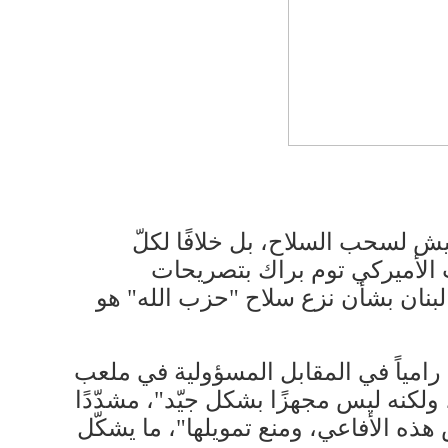
جيش لسحب السلاح، بل خلافًا لكلّ
وث الأميركي توم براك بتصريحات
نان بشأن نزع سلاح "​حزب الله​" هو
 رامياً في المقابل المسؤولية في ملعب
، ولكنه ليس مجهزًا بشكل جيّد"، مشدّدًا
ذه الأفاعي، ومنع تمويلها"، ما يشكّل