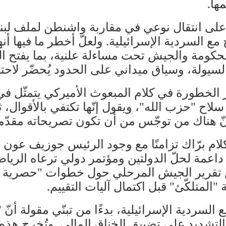
ها.
 على انتقال نوعي في مقاربة واشنطن لملف لب
لسردية الإسرائيلية. ولعلّ أخطر ما فيها أنها 
حكومة والجيش تحت مساءلة علنية، بما يفتح الب
يولة، وسياق ميداني على الحدود يُحضّر لاحتم
صر الخطورة في كلام المبعوث الأميركي يتمثّل 
 سلاح "حزب الله"، ويقول إنّها تكتفي بالأقوال، 
نّ هناك من توجّس من أن تكون تصريحاته مقدّمة
ء كلام برّاك تزامنًا مع وجود الرئيس جوزيف عو
 داعمة لحلّ الدولتين ومؤتمر دولي ترعاه الري
رير الجيش المرحلي حول خطوات "حصرية السلا
"المتلكّئ" قبل اكتمال آليات التقييم.
السردية الإسرائيلية، بدءًا من تبنّي مقولة أنّ "
شديد على تضييق الخناق المالي. وتُخرِج هذه ال