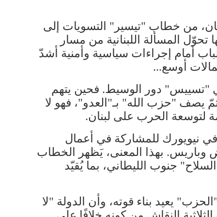
نان، من خطاب "تيسير" التسويات إلى
تحوّل المسألة اللبنانية من مسار
اب أمام إجراءات سياسية وأمنية أشدّ
الات أوسع...
في "تسييس" دور الوسيط. فحين يتهم
ثمّ يصف "حزب الله" بـ"العدو"، فهو لا
 لتوسعة ​الحرب على لبنان​.
ن في نيويورك للمشاركة في أعمال
اض وباريس. بهذا المعنى، يَظهر الخطاب
ح" جنوب الليطاني، بما يُقيّد
الحزب" يعيد بناء قوته، وأن الدولة "لا
ثلاثية النقاش من كونه خلافًا على