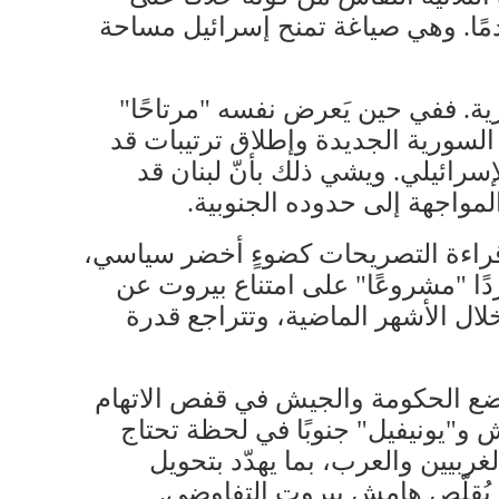
ادمًا. وهي صياغة تمنح إسرائيل مساحة
رية. ففي حين يَعرض نفسه "مرتاحًا"
السورية الجديدة وإطلاق ترتيبات قد
لإسرائيلي. ويشي ذلك بأنّ لبنان قد
مواجهة إلى حدوده الجنوبية.
ن قراءة التصريحات كضوءٍ أخضر سياسي،
دًا "مشروعًا" على امتناع بيروت عن
لال الأشهر الماضية، وتتراجع قدرة
يضع الحكومة والجيش في قفص الاتهام
 و"يونيفيل" جنوبًا في لحظة تحتاج
 لبنان الغربيين والعرب، بما يهدّد بتحويل
 يُقلّص هامش بيروت التفاوضي.