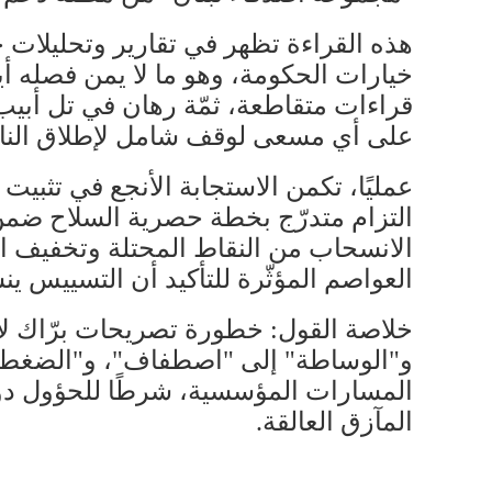
هذه القراءة تظهر في تقارير وتحليلات 
خيارات الحكومة، وهو ما لا يمن فصله أ
قراءات متقاطعة، ثمّة رهان في تل أبي
على أي مسعى لوقف شامل لإطلاق النار
عمليًا، تكمن الاستجابة الأنجع في تثب
التزام متدرّج بخطة حصرية السلاح ضمن
الانسحاب من النقاط المحتلة وتخفيف ا
العواصم المؤثّرة للتأكيد أن التسييس ي
خلاصة القول: خطورة تصريحات برّاك لا تُ
و"الوساطة" إلى "اصطفاف"، و"الضغط" إ
المسارات المؤسسية، شرطًا للحؤول دون 
المآزق العالقة.