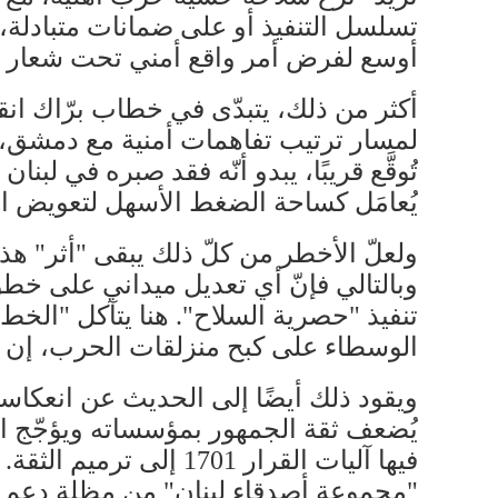
تسلسل التنفيذ أو على ضمانات متبادلة، إ
أوسع لفرض أمر واقع أمني تحت شعار "لا 
أكثر من ذلك، يتبدّى في خطاب برّاك انقس
لمسار ترتيب تفاهمات أمنية مع دمشق، ب
تُوقَّع قريبًا، يبدو أنّه فقد صبره في ل
يُعامَل كساحة الضغط الأسهل لتعويض ال
ولعلّ الأخطر من كلّ ذلك يبقى "أثر" هذ
وبالتالي فإنّ أي تعديل ميداني على خطوط
تنفيذ "حصرية السلاح". هنا يتآكل "الخط
الوسطاء على كبح منزلقات الحرب، إن صح
ويقود ذلك أيضًا إلى الحديث عن انعكا
يُضعف ثقة الجمهور بمؤسساته ويؤجّج الس
فيها آليات ​القرار 01​
"مجموعة أصدقاء لبنان" من مظلة دعم إ