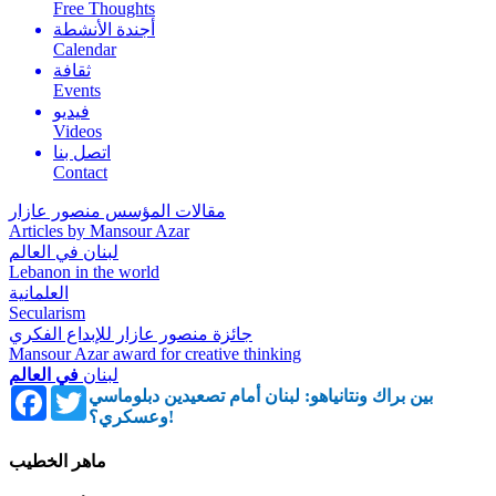
Free Thoughts
أجندة الأنشطة
Calendar
ثقافة
Events
فيديو
Videos
اتصل بنا
Contact
مقالات المؤسس منصور عازار
Articles by Mansour Azar
لبنان في العالم
Lebanon in the world
العلمانية
Secularism
جائزة منصور عازار للإبداع الفكري
Mansour Azar award for creative thinking
لبنان
في العالم
Facebook
Twitter
بين براك ونتانياهو: لبنان أمام تصعيدين دبلوماسي
وعسكري؟!
ماهر الخطيب