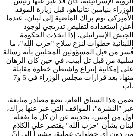
الرؤية الإسرائيلية، كان قد عبر عنها رئيس
الوزراء بنيامين نتانياهو، قبل زيارة الموفد
الأميركي توم براك الماضية إلى لبنان، عندما
أعلن إستعداده لتقليص تدريجي لوجود
الجيش الإسرائيلي، إذا اتخذت الحكومة
اللبنانية خطوات لنزع سلاح "حزب الله"، ما
فُسر من قبل المسؤولين المحليين بأنه رسالة
سلبية من قبل تل أبيب، في حين كان الرهان
على إمكانية إنتزاع واشنطن خطوة مقابلة
منها، بعد قرارات مجلس الوزراء في 5 و7
آب.
ضمن هذا السياق العام، تضع مصادر متابعة،
عبر "النشرة"، المواقف التي عبر عنها براك،
أول من أمس، بحديثه عن أن كل ما يفعله
لبنان بشأن "حزب الله" يقتصر على الكلام
من دون أي خطوات عملية، مشيراً إلى أنّ