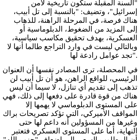
"السنة المقبلة ستكون تاريخية لأمن
إسرائيل"، وتضيف: "بالنسبة إلى تل أبيب،
هناك فرصة، في المرحلة الراهنة، للذهاب
إلى المزيد من الضغوط، الدبلوماسية أو
العسكرية، بهدف تحقيق مكاسب سياسية،
وبالتالي ليست في وارد التراجع طالما أنها لا
تجد عوامل رادعة لها".
في المحصلة، ترى المصادر نفسها أن العنوان
الرئيسي، للواقع الراهن، هو أن تل أبيب لن
تذهب إلى تقديم أي تنازل، لا سيما أن ليس
هناك من قوة قادرة على دفعها إلى ذلك، فهي
على المستوى الدبلوماسي لا يهمها إلا
المواقف الأميركي، التي تؤكد تصريحات براك
وغيرها من المسؤولين أنه داعم لها حتى
النهاية، أما على المستوى العسكري فتعتبر
أن المطلوب السعي إلى إضعاف "حزب الله"