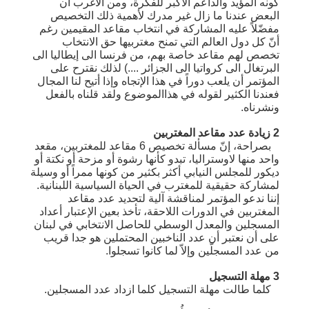
كونه المؤيد والداعم الأكبر للفكرة، ومن الأغرب أن
البعض عندنا ما زال غير مدرك لأهمية ذلك التخصيص
مفضّلاً عليه المشاركة في انتخاب مقاعد المقيمين رغم
أنّ كل دول العالم التي تمنح مغتربيها حق الانتخاب
تخصص لهم مقاعد خاصة بهم، من فرنسا الى إيطاليا الى
البرتغال الى كرواتيا الى الجزائر ....) لذلك نقترح على
المؤتمر أن يلعب دوراً في هذا الإتجاه وإذا أتيح لنا المجال
فعندنا الكثير لقوله في هذاالموضوع ولقد قلناه بالفعل
ونشرناه.
2 زيادة عدد مقاعد المغتربين
بصراحة، إنّ مسألة تخصيص 6 مقاعد للمغتربين، مقعد
واحد منها لاوستراليا، تبدو كأنها رشوة أو مزحة أو نكتة أو
ديكور للمجلس النيابي أكثر بكثير من كونها ممراً أو وسيلة
لمشاركة حقيقية للمغترب في الحياة السياسية اللبنانية.
إننا ندعو المؤتمر لمناقشة آلية لتحديد عدد مقاعد
المغتربين في الدورات اللاحقة، تأخذ بعين الإعتبار أعداد
المسجلين والمعدل الوسطي للحاصل الانتخابي في لبنان
على أن نعتبر أن عدد الناخبين المحتملين هو جدا قريب
من عدد المسجلّين وإلاّ لما كانوا تسجلوا.
3 مهلة التسجيل
كلما طالت مهلة التسجيل كلما ازداد عدد المسجلين.