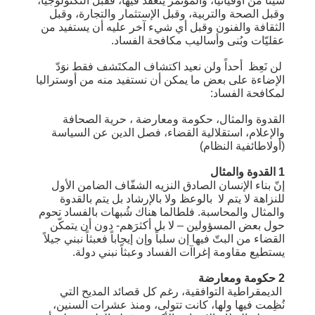
شيئاً من أوقيانيا، والمؤتمر ينعقد فيها، فقبل التكنولوجيا،
وقبل الصحة والتربية، وقبل الإستثمار والتجارة، وقبل
الثقافة والفنون وقبل أي شيء آخر عليه أن يستفيد من
عقليّات وبُنى وأساليب مكافحة الفساد.
لن نَعِظ أحداً ولن نعيد اكتشاف المكتَشف فقط نوَدّ
الإضاءة على بعض ما يمكن أن نستفيد منه من أوستراليا
لمكافحة الفساد:
القدوة والمثال، حكومة ومعارضة ، حرية الصحافة
والإعلام، استقلالية القضاء، فصل الدين عن السياسة
(أولاطائفية النظام)
1 القدوة والمثال
إنّ بناء الإنسان الصادق النزيه الشفّاف الضامن الأول
للنزاهة لا يتم لا بالوعظ ولا بالإرشاد بل يتم بالقدوة
والمثال والمحاسبة. فلطالما هناك شُبهات بالفساد تحوم
حول بعض المسؤولين – لا بل أكثرَهم- دون أن يتمكّن
القضاء من البتّ فيها إن سلباً وإن إيجاباً فعبثاً نبني جيلاً
يستطيع مقاومة إغراآت الفساد وعبثاً نبني دولة.
2 حكومة ومعارضة
الديمقراطية التوافقية، رغم كل قصائد المديح التي
نُظِمت فيها ولها، كانت تتولى، ومنذ عشرات السنين،