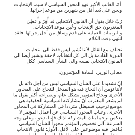
أمّا الغائب الأكبر فهو المحور السياسي لا سيما الإنتخابات
ونحن على بُعد أقل من شهرين من موعد إجرائها.
رُبّ قائل يقول أن القانون الانتخابي قد أُقِرّ وأُعطِيَ
المغتربون حق الإنتخاب وعُيِن موعد الانتخابات،
والترتيبات العملية على قدم وساق من أجل إجرائها. فلقد
انتهى وقت الكلام
نختلف مع القائل لأننا نُشير ليس فقط الى انتخابات
الدورة القادمة بل الى كل انتخابات لاحقة ونشير أيضا الى
القانون الانتخابي نفسه والى الشأن السياسي ككل
معالي الوزير، السادة المؤتمرون،
إنّ تشديدنا على الشأن السياسي ليس من أجل ذاته بل
لأننا نؤمن أن النجاح فيه هو المدخل للنجاح على المحاور
الأخرى ونجاح المؤتمر بشكل عام، وبصراحة أكثر نقول ما
لم يشعر المغترب أنّ مشاركته السياسية الحقيقية هي
موضع ترحيب فسيظل مترددا في المشاركة في المحاور
الأخرى، وغياب المحور السياسي عن أعمال المؤتمر لا
يعكس ترحيبا بتلك المشاركة لذلك فإننا ندعو ، وعلى وجه
السرعة، الى تخصيص المؤتمر محوراً للشأن السياسي
يُناقش فيه موضوعين على الأقل، الأول: قانون الانتخاب
وانتخاب المغتربين، والثاني: النظام السياسي العام.