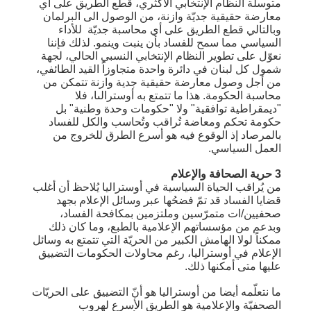
متوسلة النظام الإنتخابي الأكثري، قطع الطريق على أي
معارضة حقيقية جديّة وازنة، من الوصول الى البرلمان
وبالتالي قطع الطريق على أي محاسبة جديّة للأداء
السياسي مما سمح للفساد بأن ينبت وينمو. لذلك فإننا
نعوّل على تطوير النظام الإنتخابي النسبي الحالي، لجهة
شمول كل لبنان في دائرة واحدة متجاوزاً القيد الطائفي،
من أجل وصول معارضة حقيقية جدية وازنة تتمكن من
محاسبة الحكومة. هذا ما تتمتع به أوسترالىا، فلا
"ديمقراطية توافقية" ولا "حكومات وحدة وطنية" بل
حكومة تحكم ومعاضة تُراقب وتُحاسب والكل للفساد
بالمرصاد إذ الوقوع فيه هو أسرع الطرق للخروج من
العمل السياسي.
3 حرية الصحافة والإعلام
من يُراقب الحياة السياسية في أوستراليا يُلاحظ أن أغلب
قضايا الفساد قد تمّ فضحُها عبر وسائل الإعلام بجهد
صحفيين/ات متمرّسين وملتزمين بمكافحة الفساد،
وبدعم من مؤسساتهم الإعلامية بالطبع، وما كان ذلك
ممكناً لولا الهامش الكبير من الحريّة التي تتمتع به وسائل
الإعلام في أوستراليا، رغم محاولات الحكومات التضييق
عليها متى أمكنها ذلك.
ما نتعلّمه أيضا من أوستراليا هو أنّ التضييق على الحريّات
الصحفيّة والإعلامية هو الطريق الأسرع لهروب