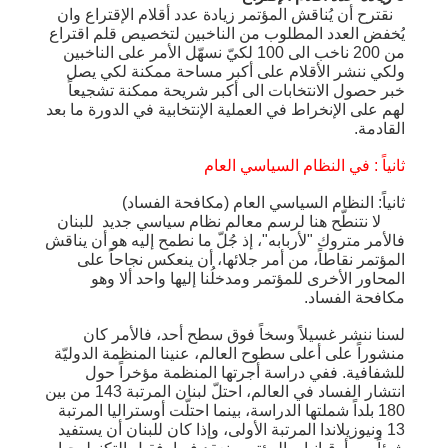
نقترح أن يُناقش المؤتمر زيادة عدد أقلام الإقتراع وان
يُخفض العدد المطلوب من الناخبين لتخصيص قلم اقتراع
من 200 ناخب الى 100 لكيّ نسهّل الأمر على الناخبين
ولكي ننشر الأقلام على أكبر مساحة ممكنة لكي يصل
خبر حصول الانتخابات الى أكبر شريحة ممكنة تشجيعاً
لهم على الإنخراط في العملية الإنتخابية في الدورة ما بعد
القادمة.
ثانياً : في النظام السياسي العام
ثانياً: النظام السياسي العام (مكافحة الفساد)
لا نتنطّح هنا لرسم معالم نظام سياسي جديد للبنان
فالأمر متروك "لأربابه"، إذ جُلّ ما نطمح إليه هو أن يناقش
المؤتمر نقاطاً، من أمر جلائها، أن ينعكس نجاحاً على
المحاور الأخرى للمؤتمر ومدخلُنا إليها واحد ألا وهو
مكافحة الفساد.
لسنا ننشر غسيلاً وسخاً فوق سطح أحد، فالأمر كان
منشوراً على أعلى سطوح العالم، عنينا المنظمة الدوليّة
للشفافية. ففي دراسة أجرتها المنظمة مؤخراً حول
انتشار الفساد في العالم، احتلّ لبنان المرتبة 143 من بين
180 بلداً شملتها الدراسة، بينما احتلّت أوستراليا المرتبة
13 ونيوزيلاندا المرتبة الأولى، وإذا كان للبنان أن يستفيد