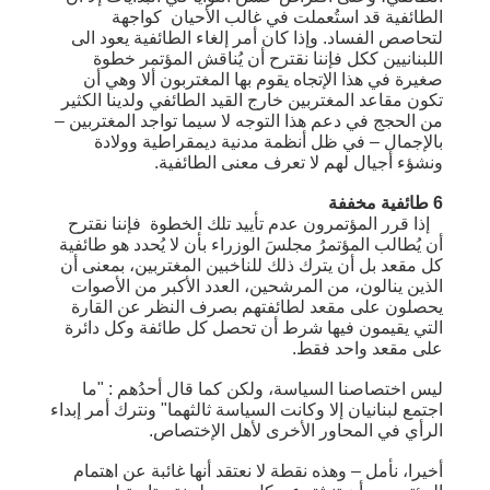
الطائفية قد استُعملت في غالب الأحيان كواجهة
لتحاصص الفساد. وإذا كان أمر إلغاء الطائفية يعود الى
اللبنانيين ككل فإننا نقترح أن يُناقش المؤتمر خطوة
صغيرة في هذا الإتجاه يقوم بها المغتربون ألا وهي أن
تكون مقاعد المغتربين خارج القيد الطائفي ولدينا الكثير
من الحجج في دعم هذا التوجه لا سيما تواجد المغتربين –
بالإجمال – في ظل أنظمة مدنية ديمقراطية وولادة
ونشؤء أجيال لهم لا تعرف معنى الطائفية.
6 طائفية مخففة
إذا قرر المؤتمرون عدم تأييد تلك الخطوة فإننا نقترح
أن يُطالب المؤتمرُ مجلسَ الوزراء بأن لا يُحدد هو طائفية
كل مقعد بل أن يترك ذلك للناخبين المغتربين، بمعنى أن
الذين ينالون، من المرشحين، العدد الأكبر من الأصوات
يحصلون على مقعد لطائفتهم بصرف النظر عن القارة
التي يقيمون فيها شرط أن تحصل كل طائفة وكل دائرة
على مقعد واحد فقط.
ليس اختصاصنا السياسة، ولكن كما قال أحدُهم : "ما
اجتمع لبنانيان إلا وكانت السياسة ثالثهما" ونترك أمر إبداء
الرأي في المحاور الأخرى لأهل الإختصاص.
أخيرا، نأمل – وهذه نقطة لا نعتقد أنها غائبة عن اهتمام