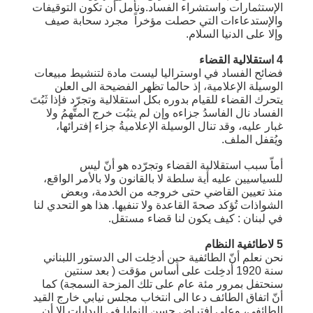
الإستثمارات واستشراء الفساد.ونأمل أن تكون التوقيفات
والإستدعاءات التي حصلت مؤخراً مجرد سحابة صيف
وإلا على الدنيا السلام.
4 استقلالية القضاء
فضائح الفساد في اوستراليا ليست مادة لتنشيط مبيعات
الوسيلة الإعلامية، إذ حالما تظهر الفضيحة الى العلن
يتحرك القضاء للقيام بدوره بكل استقلالية وتجرّد فإذا ثَبُتَ
الفساد نال الفاسدُ جزاءه وإن لم يثبُت خرج المتَّهمُ ولا
غبار عليه، وقد تنال الوسيلة الإعلاميةُ جزاء إفترائها،
ويُقفل الملف.
أماّ سبب استقلالية القضاء وتجرّده هو أنّ ليس
للسياسيين عليه أية سلطة لا بالقانون ولا بالأمر الواقع،
منذ تعيين القاضي حتى خروجه من الخدمة، وبعض
الشواذات تُؤكد صحةَ القاعدة ولا تنفيها. هذا هو التحدي لنا
في لبنان : كيف يكون لنا قضاء مستقل.
5 لاطائفية النظام
نحن نعلم أنّ الطائفية حين أدخِلت الى الدستور اللبناني
سنة 1920 أدخِلت على أساس مؤقت ( بعد سنتين
سنحتفل بمرور مئة عام على تلك المزحة السمجة) كما
أنّ اتفاق الطائف دعا الى انتخاب مجلس نيابي خارج القيد
الطائفي، وعلى افتراض حسن النوايا في البدايات إلا أن