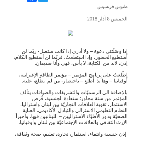
طنوس فرنسيس
الخميس 8 آذار 2018
إذا وَصَلَتني دعوة – ولا أدري إذا كانت ستصل- ربّما لن
أستطيع الحضور، وإذا استطعتُ، فربّما لن أستطيع الكلام،
إذن، لابد من الكتابة، لا بأس، فهي وأنا صديقان.
إطّلعتُ على برنامج المؤتمر – مؤتمر الطاقة الإغترابية،
أوقيانيا – وهاأنذا أطلع – باختصار- من لم يطّلع، عليه.
بالإضافة الى الرسميّات والتشريفات والضيافات يتألف
المؤتمر من ستة محاور:استعادة الجنسية، فُرص
الاستثمار، تقوية العلاقات التجاريّة بين لبنان واستراليا،
النظام التعليمي الاسترالي والتبادل الأكاديمي، العناية
الصحيّة ودور الأطبّاء الاستراليين – اللبنانيين فيها، وأخيراً
الإرث الثقافي والعلاقات الإجتماعيّة بين لبنان وأوقيانيا.
إذن جنسية وانتماء، استثمار، تجارة، تعليم، صحة وثقافة،