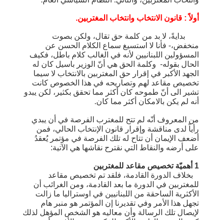
أولاً : قانون الانتخاب وانتخاب المغتربين.
بدايةً، لا بد من كلمة حق تقال، ولكن بصوت
منخفض،- فأنا لا استسيغ سماع الكلام الحسن عن
المسؤولين اللبنانيين لأنه في الغالب كلام باطل، فكيف
الحال بقوله- وكلمة الحق هي أنّ الوزير باسيل كان له
الجهد الأكبر في إقرار حق المغتربين بالانتخاب لا سيما
تخصيص مقاعد لهم وتصاريحه في هذا الخصوص كانت
تشير الى أنّ طموحه كان أكثر مما تحقق بكثير، لكن يبدو
أنه لم يكن بالامكان أكثر مما كان.
من المعروف أنّه لم تتح للمغترب الفرصة في أن يبدي
رأياً لدى مناقشة وإقرار قانون الإنتخاب الحالي، فمن
أضعف الإيمان أن تتاح له تلك الفرصة في مؤتمر يُعقدُ
على أرضه والنقاط التي نقترح نقاشها هي الآتية:
1 أهميّة تخصيص مقاعد للمغتربين
بخلاف الدورة القادمة، فلقد تم تخصيص مقاعد
للمغتربين في الدورة ما بعد القادمة، ومن الغرائب أن
الأكثرية الساحقة من اللبنانيين في اوستراليا ما زالت
تجهل هذا الأمر وفي تقديرنا إن المؤتمر هو منبر هام
لإيصال تلك الرسالة وأن معاليه هو الشخص المؤهل لذلك