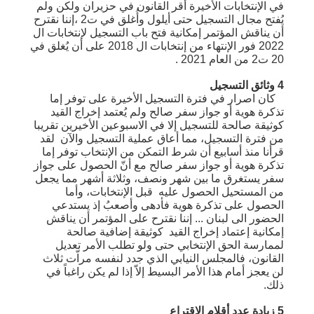
في الإنتخابات الأخيرة أُقر القانون في حزيران ولكن ولم
يُفتح مجال التسجيل حتى أيلول وأُغلق في ت2 ،إننا نقترح
أن يناقش المؤتمر إمكانية فتح باب التسجيل لإنتخابات ال
2022 فور الإنتهاء من إنتخابات ال 2018 على أن يُغلق في
20 ت2 من العام 2021 .
4 وثائق التسجيل
كان اصرار في فترة التسجيل الأخيرة على توفر إما
تذكرة هوية أو جواز سفر صالح ولم يُعتمد إخراج القيد
كوثيقة صالحة للتسجيل إلا في الاسبوعين الأخيرين تقريبا
من فترة التسجيل، مما أعاق عملية التسجيل والآن لقد
قرأنا منذ أسابيع أن شرط التمكن من الإنتخاب توفر إما
تذكرة هوية أو جواز سفر صالح مع أنّ الحصول على جواز
سفر يستغرق ما بين شهر ونصف، وثلاثة أشهر مما يجعل
من المستحيل الحصول عليه قبل الإنتخابات، وأما
الحصول على تذكرة هوية فأدهى وأصعبُ إذ يستدعي
الحضور الى لبنان ... إننا نقترح على المؤتمر أن يناقش
إمكانية إعتماد إخراج القيد كوثيقة إضافية صالحة
لممارسة الحق الإنتخابي حتى ولو تطلب الأمر تعديل
القانون، فالمجلس النيابي الذي جدد لنفسه مراّت ثلاث
لن يعجز أمام هذا الأمر البسيط إلاّ إذا لم يكن راغباً في
ذلك.
5 زيادة عدد أقلام الإقتراع