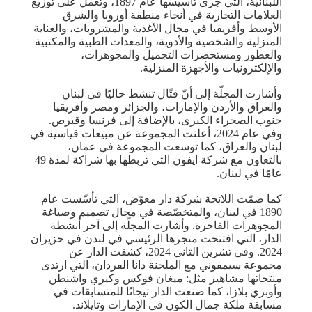
اللبنانيّة، التي جرى تأسيسها عام 1897، وتعمل على توزيع
العلامات التجارية في أنحاء منطقة أوروبا والشرق
الأوسط وأفريقيا في مجال الأغذية والمشروبات، والعناية
المنزلية والشخصية والأدوية، والمعدات الطبية والمكتبية
والعطور ومستحضرات التجميل والمجوهرات،
والإلكترونيات والأجهزة المنزلية.
وأشارت المجلّة إلى أنّ فتّال تنشط حاليًا في لبنان
والعراق والأردن والإمارات، والجزائر ومصر وأفريقيا
جنوب الصحراء الكبرى، بالإضافة إلى فرنسا وقبرص.
وفي عام 2024، أعلنت المجموعة عن مبيعات قياسية في
لبنان والعراق، كما توسعت المجموعة في عمان،
بالتعاون مع شركة ايفون التي تربطها بها شراكة لمدة 49
عامًا في لبنان.
كما ضمّت اللائحة شركة دار معوّض، التي تأسّست عام
1890 في لبنان، والمتخصّصة في مجال تصميم وصياغة
المجوهرات الفاخرة. وأشارت المجلّة إلى آخر أنشطة
الدار، التي افتتحت متجرها الرئيسي في لندن في حزيران
2024. وفي تشرين الثاني 2024، كشفت الدار عن
مجموعة سيمفوني مع الملحنة دانا الفردان، التي ارتدى
منتجاتها مشاهير مثل: ميغان فوكس وكيري واشنطن
وأوبري بلازا، كما صنعت الدار تيجانًا للمتسابقات في
مسابقة ملكة جمال الكون في الإمارات وتايلاند.