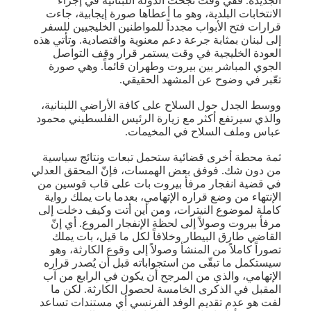
الجديدة. ففي وقت نجحت الدولة اللبنانية في إجراء
الانتخابات البلدية، وهو ما أعطاها صورة إيجابية، جاءت
قرارات فتح الأبواب مجدداً للمواطنين الخليجيين للسفر
إلى لبنان بمثابة جرعة دعم معنوية واقتصادية. وتأتي هذه
العودة الخليجية في وقت يستمر قرار وقف التواصل
الجوي المباشر بين بيروت وطهران قائماً. وهي صورة
تعّبر في وضوح عن المشهد الحقيقي.
ووسط الجدل حول السلاح على كافة الأراضي اللبنانية،
والذي سيرتفع أكثر مع زيارة الرئيس الفلسطيني محمود
عباس وملف السلاح في المخيمات.
ثمة محطة أخرى قضائية ستحمل تبعات ونتائج سياسية
من دون شك. فوفق بعض الهمسات، فإنّ المحقق العدلي
في قضية انفجار مرفأ بيروت بات على قاب قوسين من
الإنتهاء من وضع قراره الإتهامي، بعدما بات يملك رواية
كاملة لموضوع النيترات، ومن أين أتت وكيف دخلت إلى
مرفأ بيروت وصولاً إلى لحظة الإنفجار المروع. أي إنّ
القاضي طارق البيطار وخلافاً لكل ما قيل، بات يملك
تصوراً كاملاً من المنشأ وصولاً إلى وقوع الكارثة، وهو
سيستكمل ما تبقّى من استجواباته قبل أن يُصدر قراره
الإتهامي، والذي من المرجح أن يكون في الرابع من آب
المقبل في الذكرى الخامسة لحصول الكارثة. لكن ما
لفت هو عدم تقديم الوفد الفرنسي أي مستندات تساعد