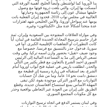
بدا لأوروبا كما لواشنطن وأيضاً الخليج، أهمية الورقة التي
أمسكت بها إيران، والتي بلغت ذروة قوتها مع وصول
حليفها ميشال عون إلى رئاسة الجمهورية وحيازتها
الغالبية في مجلس نواب 2018. فحدود إيران الفعلية باتت
يومها عند سواحل أوروبا، والأمن الخليجي شهد اهتزازات
عدة متخذاً أشكالاً عدة مثل «الكبتاغون» وغيره.
وفي موازاة العلاقات المفتوحة بين السعودية وإيران، ثمة
قرار حاسم بترسيخ المعادلة الجديدة القائمة في لبنان، أياً
كانت التطورات أو التفاهمات الإقليمية الكبرى. أما في
سوريا، فدخول حذر بالتنسيق مع فرنسا، خصوصاً مع
وجود ضيف «ثقيل» بحضور وازن اسمه تركيا. وفي وقت
تسعى الرياض إلى مدّ يد المساعدة المالية إلى الرئيس
السوري احمد الشرع بالتعاون مع قطر بكثير من التأنّي
والحذر، انطلقت باريس في عملية فتح أبواب أوروبا أمام
الشرع، بعد استقباله في زيارة رسمية إثر قطيعة مع
دمشق دامت نحو 14 عاماً. وما من شك أنّ حسابات
التوازنات مع الدور التركي موجودة بقوة، لكن تبقى
المهمّة الأساس بمنع استنساخ أفغانستان جديدة، وقطع
الطريق على إيران من العودة عبر التعاطي بواقعية وحذر
مع كل مكونات المجتمع السوري.
وفي لبنان يستمر الدفع في اتجاه ترسيخ التوازنات