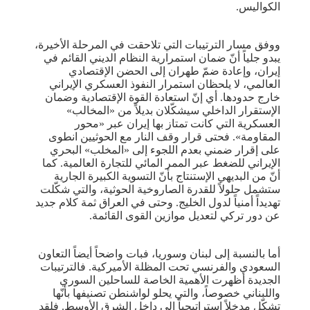
الكواليس.
ووفق مسار الترتيبات التي تلاحقت في المرحلة الأخيرة،
يبدو جلياً أنّ ضمان استمرارية النظام الديني القائم في
إيران، وإعادة ضمّ طهران إلى الحضن الإقتصادي
العالمي، لا يلحظان استمرار النفوذ العسكري الإيراني
خارج حدودها. أي إنّ استعادة القوة الإقتصادية وضمان
الإستقرار الداخلي سيشكّلان بديلاً من «المخالب»
العسكرية التي كانت تمتاز بها إيران عبر «محور
المقاومة». فحتى قرار وقف النار مع الحوثيين انطوى
على إقرار ضمني بعدم اللجوء إلى «المخلب» البحري
الإيراني للضغط عبر الممر المائي للتجارة العالمية. كما
أنّ من البديهي الإستنتاج بأنّ التسوية الكبيرة الجارية
ستشمل حلولاً للقدرة الصاروخية الحوثية، والتي شكّلت
تهديداً أمنياً لدول الخليج. وحتى في العراق ثمة كلام جديد
عن دور تركي لتعديل موازين القوى القائمة.
أما بالنسبة إلى لبنان وسوريا، فبات واضحاً أيضاً التعاون
السعودي والفرنسي تحت المظلة الأميركية. فالترتيبات
الجديدة أظهرت الأهمية الخاصة للساحلين السوري
واللبناني خصوصاً، والتي يحلو لواشنطن تصنيفها بأنّها
تشكّل مدخلاً استراتيجياً إلى داخل الشرق الأوسط. فلقد