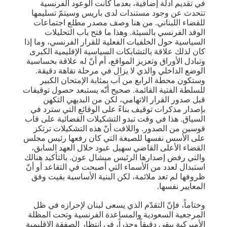
في تقديم أدلة إضافية، بعدما كانت الوعود الفرنسية
تتحدث عن وجود مستندات لدى باريس وسيتمّ تسليمها
للقضاء اللبناني. من هنا وصف مصدر مطلع اجتماعات
الوفد الفرنسي بالسيئة. وهذا ما فتح باب التحليلات
السياسية حول الخلفيات الفعلية للقرار الفرنسي، وما إذا
كان لذلك علاقة بالتشابكات السياسية الإقليمية الكبرى
وتبادل الأوراق وتعزيز المواقع، أم أنّ له علاقة بحساسية
الوضع الداخلي والذي لا يزال في مرحلة نقاهة دقيقة.
وستكون محطة الرابع من آب بمثابة الإمتحان الكبير
للسلطة الفتية القائمة. صحيح أنّه يستبعد حصول توقيفات
قبل صدور القرار الاتهامي، لكن من البديهي التكهن
بإصدار مذكرات توقيف بناءً على الوقائع التي سترد في
السياق. هذا في وقت تبدو التشكيلات القضائية على قاب
قوسين من الصدور. واللافت أنّ هذه التشكيلات ترتكز
على الأسس نفسها للصيغة التي كان رفعها رئيس مجلس
القضاء الأعلى القاضي سهيل عبود خلال العهد السابق،
والتي رفض إصدارها الرئيس ميشال عون. بالتأكيد هنالك
استبدال لعدد من الأسماء التي أصبحت في التقاعد أو أنّ
ظروفها لم تعد ملائمة، لكن البنية الأساسية بقيت وفق
المعايير نفسها.
وختاماً، فإنّ التقدّم الذي يسعى لبنان لإحرازه في ظل
المرجعية السعودية والمساعدة الفرنسية وتحت المظلة
الأميركية يبقى دقيقاً وحذراً، في انتظار الصفقة الإقليمية