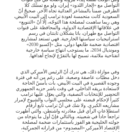
التواصل مع «الجار اللدود» إيران، ولو مع تمسّك كلا
الطرفين ضمناً بالمشاعر العدائية تجاه الآخر. صحيحٌ أنّ
السعودية كانت متحمسة لعودة ترامب إلى البيت الأبيض،
وهي ربما ساهمت لمصلحة هذا التوجّه، إلّا أنّ «التنويع»
في علاقاتها الإقتصادية الدولية، والمحافظة على قنوات
التواصل مع طهران، باتا يشكّلان ثابتتان في رسم
استراتيجيات سياستها الخارجية. فهي تستعد لمشاريع
اقتصادية ضخمة طابعها دولي، مثل «إكسبو 2030»
ومونديال 2034، ما يستوجب انتهاج سياسة خارجية
انفتاحية ملائمة، تسمح لها بالتفرّغ لإنجاح أهدافها.
وفي موازاة ذلك، هي تدرك أنّ الرئيس الأميركي الذي
دخل مطبّات عاصفة وصعبة، على رغم من أنه في فترة
وجوده القصيرة في البيت الأبيض، بات بأمسّ الحاجة
لاستعادة بريقه الداخلي، في وقت باشر حزبه الجمهوري
التحضير للإنتخابات النصفية، والتي يعوّل عليها ترامب
كثيراً لإحكام قبضته على مجلسي النواب والشيوخ لإمرار
مشاريعه الكبرى. ولا شك في أنّ ترامب تابع أرقام
استطلاعات الرأي قبل مغادرته واشنطن، والتي أظهرت
تراجعاً حاداً في شعبيته. وبالتالي فإنّ أول ما يتوخاه من
جولته الخليجية هو الفوز باستثمارات ضخمة لمصلحة
الإقتصاد الأميركي «المصدوم» من قراراته الجمركية،