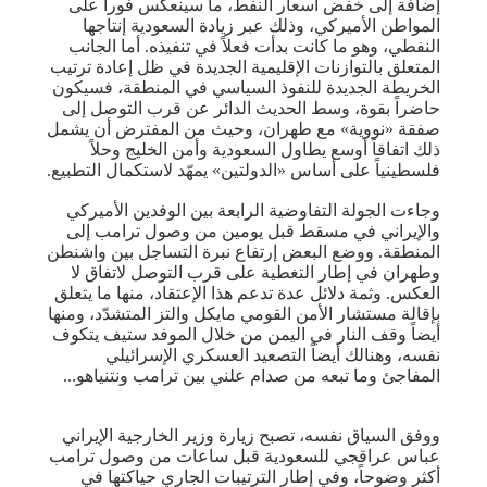
إضافة إلى خفض أسعار النفط، ما سينعكس فوراً على
المواطن الأميركي، وذلك عبر زيادة السعودية إنتاجها
النفطي، وهو ما كانت بدأت فعلاً في تنفيذه. أما الجانب
المتعلق بالتوازنات الإقليمية الجديدة في ظل إعادة ترتيب
الخريطة الجديدة للنفوذ السياسي في المنطقة، فسيكون
حاضراً بقوة، وسط الحديث الدائر عن قرب التوصل إلى
صفقة «نووية» مع طهران، وحيث من المفترض أن يشمل
ذلك اتفاقاً أوسع يطاول السعودية وأمن الخليج وحلاً
فلسطينياً على أساس «الدولتين» يمهّد لاستكمال التطبيع.
وجاءت الجولة التفاوضية الرابعة بين الوفدين الأميركي
والإيراني في مسقط قبل يومين من وصول ترامب إلى
المنطقة. ووضع البعض إرتفاع نبرة التساجل بين واشنطن
وطهران في إطار التغطية على قرب التوصل لاتفاق لا
العكس. وثمة دلائل عدة تدعم هذا الإعتقاد، منها ما يتعلق
بإقالة مستشار الأمن القومي مايكل والتز المتشدّد، ومنها
أيضاً وقف النار في اليمن من خلال الموفد ستيف يتكوف
نفسه، وهنالك أيضاً التصعيد العسكري الإسرائيلي
المفاجئ وما تبعه من صدام علني بين ترامب ونتنياهو...
ووفق السياق نفسه، تصبح زيارة وزير الخارجية الإيراني
عباس عراقجي للسعودية قبل ساعات من وصول ترامب
أكثر وضوحاً، وفي إطار الترتيبات الجاري حياكتها في