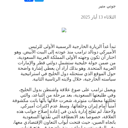
جوني منير
الثلاثاء 13 أيار 2025
تبدأ غداً الزيارة الخارجية الرسمية الأولى للرئيس
الأميركي دونالد ترامب منذ عودته إلى البيت الأبيض. وهو
اختار أن تكون وجهته الأولى المملكة العربية السعودية،
من ضمن جولة خليجية ستشمل دولتي قطر والإمارات
العربية المتحدة. وهو بذلك أراد أن يعطي إشارة واضحة
حول الموقع الذي ستحتله دول الخليج في استراتيجية
سياسته الخارجية، خلال ولايته الرئاسية الثانية.
ويعمل ترامب على صوغ علاقة واشنطن بدول الخليج،
وفي طليعتها السعودية، بعد مرحلة من التباعد، والتي
تخللتها محطات متوترة، شعرت خلالها بأنّها باتت مكشوفة
أمنياً أمام إيران وحلفائها، وسط عدم اكتراث أميركي.
ولاحقاً، لم تفلح إدارة بايدن في إعادة إصلاح جوانب هذه
العلاقة، خصوصاً بعد الانعطافة التي نفّذتها السعودية
باتجاه الصين، حيث فتحت أبواب التعاون الإقتصادي معها،
وفي الوقت نفسه إبداء مرونة واضحة في فتح قنوات