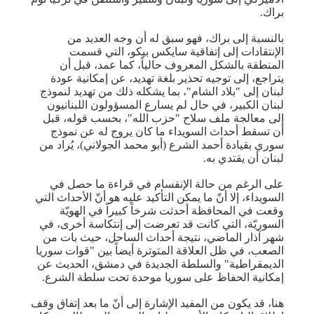
براك.
بالنسبة إلى براك، فهو سبق له أن وجه العديد من
الإنتقادات إلى إتفاقية ​سايكس بيكو​، التي قسمت
المنطقة بالشكل المعروف حالياً، كما عمد، قبل أن
يتراجع، إلى توجيه تحذير بلغة تهديد، عن إمكانية عودة
لبنان إلى "بلاد الشام"، بما يشكله ذلك من تهديد لنموذج
لبنان الكبير، في حال لم يسارع المسؤولون اللبنانيون
إلى معالجة ملف سلاح "​حزب الله​"، بحسب قوله، قبل
أن تسقط أحداث السويداء ما كان يروج له عن نموذج
سوري بقيادة أحمد الشرع (أبو محمد الجولاني)، يُراد من
لبنان أن يقتدي به.
على الرغم من حالة الإنقسام في قراءة ما حصل في
السويداء، إلا أنّ ما يمكن التأكيد عليه هو أنّ الأحداث التي
وقعت في المحافظة أحدثت شرخاً كبيراً في الهويّة
السوريّة، التي كانت قد تعرضت إلى إنتكاسة أخرى، في
شهر آذار الماضي، نتيجة أحداث الساحل، حيث بات من
الصعب، في ظل العلاقة المتوترة أيضاً بين "​قوات سوريا
الديمقراطية​" والسلطة الجديدة في دمشق، الحديث عن
إمكانية الحفاظ على سوريا موحدة تحت سلطة الشرع.
هنا، قد يكون من المفيد الإشارة إلى أنّ ما بعد إتفاق وقف