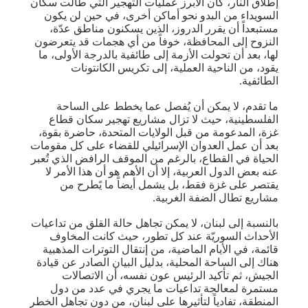
إطلاق النار، كان الأبرز عمليات التهجير التي طالت سكان
السويداء من البدو نحو أماكن أخرى، في حين لن يكون
مستبعداً أن يقرر الدروز، الذين يسكنون مناطق عدّة،
النزوح إلى المحافظة، خوفاً من أي هجمات قد يتعرضون
لها، بعد أن تحولت الأزمة إلى طائفية بالدرجة الأولى، ما
يقود، من الناحية العملية، إلى تكريس الكانتونات
الطائفية.
ما تقدم، لا يمكن أن يُفصل عما يخطط على الساحة
الفلسطينية، حيث لا تزال مشاريع تهجير سكان قطاع ​
غزة​، المدعومة من قبل الولايات المتحدة، حاضرة بقوة،
بعد أن عمل العدوان الإسرائيلي للقضاء على كل مقومات
الحياة في القطاع، بالرغم من الموقف الرافض الذي تُعبر
عنه بعض الدول العربية، إلا أن الأهم هو أن هذا الأمر لا
يقتصر على غزة فقط، بل يشمل أيضاً ما يًطرح من
مشاريع تطال الضفة الغربية.
بالنسبة إلى لبنان، لا يمكن تجاهل حالة القلق من تداعيات
الأحداث السوريّة عند كل تطور، حيث كانت المخاوف
قائمة، في الأيام الماضية، من إنتقال التوترات المذهبية
هناك إلى الساحة المحلية، بدليل البيان الصادر عن قيادة
الجيش، ثم تأكيد الرئيس عون نفسه، أن الاتصالات
مستمرة لمعالجة تداعيات ما يجري في عدد من دول
المنطقة، تفادياً لتأثيرها على لبنان، من دون تجاهل الخطر