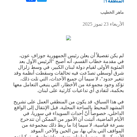
المنطقة؟!
ماهر الخطيب
الأربعاء 23 تموز 2025
لم يكن تفصيلاً أن يعلن رئيس الجمهورية ​جوزاف عون​،
في مقدمة خطاب القسم، أنه أصبح "الرئيس الأول بعد
المئوية الأولى لقيام دولة ​لبنان​ الكبير، في وسط زلزال
شرق أوسطي تصدّعت فيه تحالفات وسقطت أنظمة وقد
تتغير حدود"، لا سيما أن جميع الأحداث، التي تلت ذلك،
تؤكد وجود مجموعة من الأخطار، التي ينبغي التعامل معها
بحكمة، لتفادي أي تداعيات كارثية على لبنان.
في هذا السياق، قد يكون من المنطقي العمل على تشريح
المشهد المحيط بالساحة المحلية، قبل الإنتقال إلى الواقع
الداخلي، خصوصاً أنّ ​أحداث السويداء​ في سوريا، في
الأيام الماضية، أثبتت أن الأمور من الممكن أن تتدحرج
بسرعة قياسية، لا سيما إذا ما ربط ذلك بمجموعة من
المواقف التي يدلي بها، بين الحين والآخر، الموفد
الأميركي إلى سوريا ولبنان وسفير واشنطن في تركيا توم