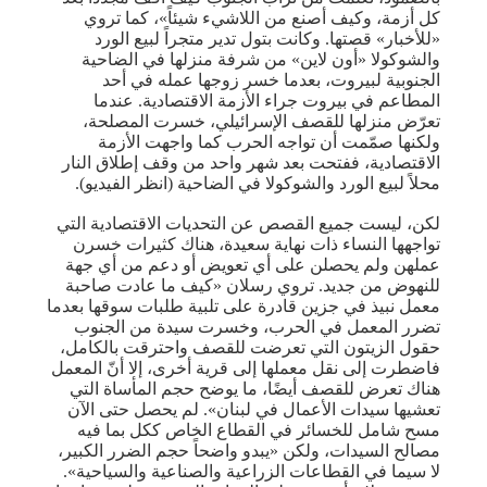
كل أزمة، وكيف أصنع من اللاشيء شيئاً»، كما تروي
«للأخبار» قصتها. وكانت بتول تدير متجراً لبيع الورد
والشوكولا «أون لاين» من شرفة منزلها في الضاحية
الجنوبية لبيروت، بعدما خسر زوجها عمله في أحد
المطاعم في بيروت جراء الأزمة الاقتصادية. عندما
تعرّض منزلها للقصف الإسرائيلي، خسرت المصلحة،
ولكنها صمّمت أن تواجه الحرب كما واجهت الأزمة
الاقتصادية، ففتحت بعد شهر واحد من وقف إطلاق النار
محلاً لبيع الورد والشوكولا في الضاحية (انظر الفيديو).
لكن، ليست جميع القصص عن التحديات الاقتصادية التي
تواجهها النساء ذات نهاية سعيدة، هناك كثيرات خسرن
عملهن ولم يحصلن على أي تعويض أو دعم من أي جهة
للنهوض من جديد. تروي رسلان «كيف ما عادت صاحبة
معمل نبيذ في جزين قادرة على تلبية طلبات سوقها بعدما
تضرر المعمل في الحرب، وخسرت سيدة من الجنوب
حقول الزيتون التي تعرضت للقصف واحترقت بالكامل،
فاضطرت إلى نقل معملها إلى قرية أخرى، إلا أنّ المعمل
هناك تعرض للقصف أيضًا، ما يوضح حجم المأساة التي
تعشيها سيدات الأعمال في لبنان». لم يحصل حتى الآن
مسح شامل للخسائر في القطاع الخاص ككل بما فيه
مصالح السيدات، ولكن «يبدو واضحاً حجم الضرر الكبير،
لا سيما في القطاعات الزراعية والصناعية والسياحية».