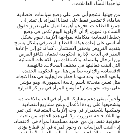
تواجهها النساء العاملات».
من جهتها، تشجع أبي نصر على وضع سياسات اقتصادية
شاملة، لا تقتصر فقط على قضايا المرأة، بل تمتد إلى
جميع القطاعات. «فرغم أهمية العمل على تعزيز حقوق
النساء ودعمهن، إلا أن الأولوية اليوم تكمن في وضع
خطط اقتصادية متكاملة لمواجهة الأزمة، تقوم بشكل
أساسي على إعادة هيكلة القطاع المصرفي بشكل يسمح
بتقديم القروض وتحفيز الاستثمار»، كما تدعو إلى «إعادة
النظر في آليات الإدارة الحكومية لضمان تكافؤ الفرص
بين الرجال والنساء، والاستفادة من الكفاءات النسائية
التي أثبتت فعاليتها في مختلف المجالات. فالنهضة
الاقتصادية والإدارية تبدأ من هنا، مع الحكومة الجديدة
والعهد الجديد. وقد شهدنا خطوات إيجابية في هذا الاتجاه،
مثل تعيين متحدثة باسم رئاسة الجمهورية، وهو مؤشر
على توجه نحو مشاركة أوسع للمرأة في مراكز القرار».
وأخيراً، يبقى دعم مشاركة المرأة في الحياة الاقتصادية
وتشجيعها على ريادة الأعمال وفتح مشاريع اقتصادية
وتمكينها للاستمرار في وجه الأزمات المتعاقبة التي تمر
بها البلاد حاجة ضرورية. ولا تأتي هذه الحاجة من ناحية
حقوقية فقط، بل من أهمية مساهمة المرأة في الاقتصاد.
إذ «أثبتت الدراسات أن وجود المرأة في أي قطاع يؤدي
إلى تحسين الإنتاجية وتطوير أساليب العمل، لأنها تقدم