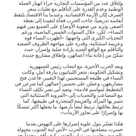
وإغلاق عدد من المؤسسات التجارية جراء انهيار العملة
الوطنية وعدم القدرة على التأقلم مع تقلبات سعر
الصرف إبّان الأزمة الاقتصادية. وعندما بدأ الاقتصاد يلتقط
أنفاسه تدريجياً، جاءت الحرب فجأة لتعيدنا إلى نقطة
الصفر، وتزيد من صعوبة الأوضاع على الجميع بمن فيهم
النساء». لكن، خلال السنوات الخمس الماضية، ورغم
التحديات الكبرى التي واجهنها، «أظهرت النساء قوة
وعزيمة استثنائية، وقدرة على مواجهة الظروف الصعبة
والتأقلم مع الواقع الجديد بإرادة صلبة وإصرار، حيث
تمكنّ من إعادة بناء أعمالهن، وإطلاق مشاريع جديدة.
وبعد الحرب الأخيرة، مع انتخاب رئيس للجمهورية
وتشكيل الحكومة، شعر اللبنانيون ببارقة أمل، وكانت
النساء في طليعة المستجيبين لهذا التغيير، فأعدن فتح
مشاريعهن، وعملن على تحسين أعمالهن كما شرعن في
التخطيط لمواسم قادمة». وتعيد أبي نصر تكيّف النساء
مع المصاعب والتحديات إلى «المرونة الاستثنائية التي
تتميز بها المرأة، والعزيمة المتجذرة في طبيعتها، كما
ترتبط بعائلتها، ترتبط أيضاً بأرضها، ما يجعلها أكثر تمسكًا
بها وإصرارًا على تجاوز الأزمات».
هكذا تفسّر بتول علوية إصرارها على النهوض بعدما
خسرت مصلحتها في الحرب «لأنني ابنة الجنوب مجبولة
بالصمود، تعلمت من تراب الجنوب كيف أقف مجدداً بعد