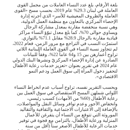
بلغة الأرقام، بلغ عدد النساء العاملات من مجمل القوى
العاملة في لبنان 29.3% عام 2019، بحسب مسح «القوى
العاملة والظروف المعيشية للأسر» الذي أجرته إدارة
الإحصاء المركزي بالتعاون مع منظمة العمل الدولية،
وهي نسبة منخفضة مقارنة بمعدل مشاركة الرجال
ويساوي حوالى 70%، كما بلغ معدل تبوّؤ النساء مراكز
قيادية مقارنة بالرجال 28.9% مقابل 71.1% بالتوازي.
استمرّت النسب في التراجع مع مرور الزمن، فعام 2022،
لم تتجاوز نسبة النساء في القوى العاملة اللبنانية اللاتي
تراوح أعمارهن بين 15 و64 عاماً 22%، وفقاً للبيانات
الصادرة عن إدارة الإحصاء المركزيّ ونشرها البنك الدولي
عام 2024 في تقرير بعنوان «تعزيز خدمات رعاية الأطفال
لتحفيز دخول المرأة إلى سوق العمل ودعم النمو
الاقتصادي».
وبحسب التقرير نفسه، تراوح أسباب عدم انخراط النساء
اللواتي شملهن المسح الاستقصائي في سوق العمل بين
رعاية الأطفال (60% من الأمهات) كسبب رئيسي،
وانخفاض الأجور وعدم توافر وسائل النقل والمواصلات،
بالإضافة إلى الاعتبارات الاجتماعية والثقافية والتقاليد
الموروثة التي تتوقع من النساء أن يتفرغن للأعمال
المنزلية ورعاية الأطفال، بالتزامن مع فجوة في توفير
خدمات الرعاية للأطفال الأصغر سناً (أقل من سنة