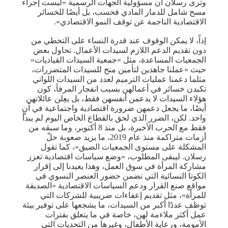
وترى رسلان أن مسؤولية الجهات الرسمية «ليست إجراء
مسح شامل للدمار المادي فحسب، بل أيضًا للخسائر
الاقتصادية الناجمة عن توقف النمو الاقتصادي».
إذاً، لا يمكن الوقوف عند قدرة النساء على التخطي من
دون تقديم الدعم اللازم لسيدات الأعمال. تحاول بعض
الجمعيات المساعدة، مثل «جمعية السيدات القياديات»
حيث «عملنا جاهدين لتأمين منح للسيدات المتضررات،
مثلما دعمنا عمليات الترميم لعدد من السيدات اللواتي
تكبدن خسائر في أعمالهن بسبب انفجار المرفأ، كون
هؤلاء السيدات لا يدعمن أنفسهن فقط، بل يعِلن عائلاتهن
أيضًا، ما يجعل دعمهن ضرورة اقتصادية واجتماعية في آنٍ
واحد. لكن، الضرر الذي لحق بالقطاع الخاص اليوم لم يبدأ
فقط مع الحرب الأخيرة، بل منذ 8 أكتوبر، وما سبقه من
أزمات متراكمة منذ عام 2019، ما يزيد صعوبة حلّ
المشكلة على مستوى الجمعيات الضيق»، كما تقول
رسلان. ليبقى المطلوب، «وضع سياسات اقتصادية تعزز
مشاركة المرأة في سوق العمل، وهذا يعيدنا إلى إقرار
الكوتا النسائية التي تضمن حضور العنصر النسوي في
مواقع صنع القرار ودعم السياسات الاقتصادية «الصديقة
للمرأة»، مثل تقديم إعفاءات ضريبية للشركات التي
توظف عددًا أكبر من السيدات، ما يشجعها على توفير بيئة
عمل أكثر ملاءمة لهن، خاصة في ما يتعلق بفترات
الأمومة، ورعاية الأطفال، وغيرها من التحديات التي