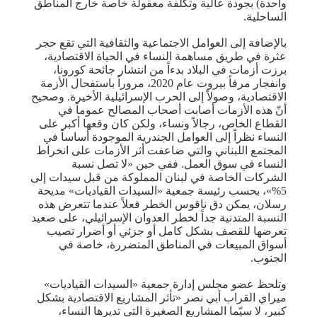
واحدة) بجودة عالية وتكلفة معقولة خاصة خارج المناطق
الساحلية.
بالإضافة إلى العوامل الاجتماعية والثقافية التي تقع حجر
عثرة في طريق مساهمة النساء في الحياة الاقتصادية،
برزت أزمات في البلاد بدءاً من انتشار جائحة كورونا،
وانفجار مرفأ بيروت عام 2020، مروراً باستفحال الأزمة
الاقتصادية، وصولاً إلى الحرب الإسرائيلية الأخيرة. وصحيح
أنّ هذه الأزمات أصابت أصحاب المصالح عموماً في
القطاع الخاص، رجالاً ونساء، ولكن كان وقعها أكبر على
النساء نظراً إلى العوامل الجندرية الموجودة أساساً في
المجتمع اللبناني والتي ضاعفت أثر الأزمات على انخراط
النساء في سوق العمل. ففي حين «لا تصل نسبة
الشركات الخاصة في لبنان المملوكة من قبل سيدات إلى
5%»، بحسب رئيسة جمعية «السيدات القياديات» مديحة
رسلان، يمكن دق ناقوس الخطر فعلاً عندما تتعرض هذه
النسبة المتدنية جداً لخطر العدوان الإسرائيلي، على صعيد
تعرضها للقصف بشكل كامل أو جزئي أو أضرار تصيب
أسواق المبيعات في المناطق المتضررة، خاصة في
الجنوب.
وتلحظ عضو مجلس إدارة جمعية «السيدات القياديات»
ميراي القراب أبي نصر «تأثر المشاريع الاقتصادية بشكل
كبير، لا سيّما المشاريع الصغيرة التي تديرها النساء،