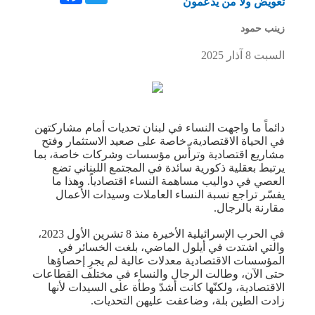
تعويض ولا من يدعمون
زينب حمود
السبت 8 آذار 2025
دائماً ما واجهت النساء في لبنان تحديات أمام مشاركتهن
في الحياة الاقتصادية، خاصة على صعيد الاستثمار وفتح
مشاريع اقتصادية وترأّس مؤسسات وشركات خاصة، بما
يرتبط بعقلية ذكورية سائدة في المجتمع اللبناني تضع
العصي في دواليب مساهمة النساء اقتصادياً. وهذا ما
يفسّر تراجع نسبة النساء العاملات وسيدات الأعمال
مقارنة بالرجال.
في الحرب الإسرائيلية الأخيرة منذ 8 تشرين الأول 2023،
والتي اشتدت في أيلول الماضي، بلغت الخسائر في
المؤسسات الاقتصادية معدلات عالية لم يجرِ إحصاؤها
حتى الآن، وطالت الرجال والنساء في مختلف القطاعات
الاقتصادية، ولكنّها كانت أشدّ وطأة على السيدات لأنها
زادت الطين بلة، وضاعفت عليهن التحديات.