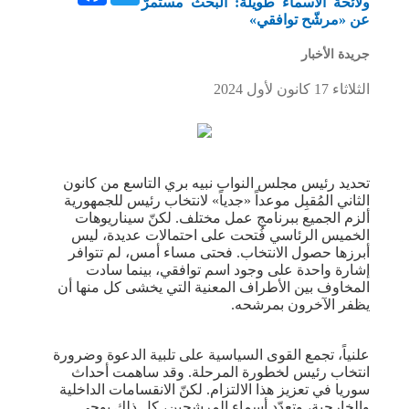
ولائحة الأسماء طويلة: البحث مستمرّ
عن «مرشّح توافقي»
جريدة الأخبار
الثلاثاء 17 كانون لأول 2024
تحديد رئيس مجلس النواب نبيه بري التاسع من كانون
الثاني المُقبِل موعداً «جدياً» لانتخاب رئيس للجمهورية
ألزم الجميع ببرنامج عمل مختلف. لكنّ سيناريوهات
الخميس الرئاسي فُتحت على احتمالات عديدة، ليس
أبرزها حصول الانتخاب. فحتى مساء أمس، لم تتوافر
إشارة واحدة على وجود اسم توافقي، بينما سادت
المخاوف بين الأطراف المعنية التي يخشى كل منها أن
يظفر الآخرون بمرشحه.
علنياً، تجمع القوى السياسية على تلبية الدعوة وضرورة
انتخاب رئيس لخطورة المرحلة. وقد ساهمت أحداث
سوريا في تعزيز هذا الالتزام. لكنّ الانقسامات الداخلية
والخارجية، وتعدّد أسماء المرشحين، كل ذلك يوحي