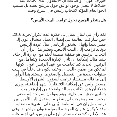
جوزف عون». وأضافت أن «التفاؤل الذي تحدّث عنه
جنبلاط لا يتصل بوجود توافق حول مرشح بعينه بل بسبب
الجو العام المؤيّد لانتخاب رئيس في أسرع وقت».
هل ينتظر الجميع دخول ترامب البيت الأبيض؟
ثمّة رأي في لبنان يميل إلى فكرة عدم تكرار تجربة 2016،
حينَ شاركت الغالبية في إيصال العماد ميشال عون إلى
قصر بعبدا وإنهاء الشغور الرئاسي قبلَ عودة الرئيس
دونالد ترامب إلى البيت الأبيض. ويعتبر هذا الرأي أن
انتخاب الرئيس هو صفقة ضمنية تُعقد مع الإدارة الراحلة،
بينما هناك إمكانية أن تأتي الإدارة الجديدة وتتعامل مع
الرئيس الجديد كما تعاملت مع عهد الرئيس عون، كونها
لم تكُن من ضمن «الديل»، وعليه نكون قد دخلنا في ست
سنوات جديدة من التعطيل والضغوط. ويستند هذا الرأي
إلى ما قاله مستشار ترامب لشؤون الشرق الأوسط
مسعد بولس عن إمكانية الانتظار 3 أشهر إضافية، ويرى
هؤلاء أن هذه «كانت رسالة واضحة من إدارة ترامب
بتفادي حرق المراحل»، وهم يقولون بصراحة إنه «حتى
محور المقاومة يجب أن ينتظر ما ستؤول إليه الأمور بين
ترامب وإيران في المنطقة ليُبنى على الشيء مقتضاه،
وقد لا يكون عنوان المرحلة المقبلة عنوان مواجهة». وفي
هذا الإطار، كشفت مصادر بارزة أن بولس، في اجتماعاته