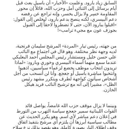
السابق زياد بارود. وعلمت «الأخبار» أن باسيل بعث قبل
أيام برسائل إلى الثنائي أمل وحزب الله، قائلاً إن محور
المقاومة خسِر ولا يزال يخسر، وإنه تراجع عن رفضه
دعم البيسري، لكنه ينصح بدعم بارود، ليخلص إلى القول:
«اقبلوا ببارود الآن، حتى لا تضطروا لاحقاً إلى القبول
بجوزف عون مع مجيء ترامب»!
من جهته، رئيس تيار «المردة» المرشح سليمان فرنجية،
لديه وجهة نظر مختلفة. وهو قال في اجتماع مع النائب
علي حسن خليل ومستشار رئيس المجلس أحمد البعلبكي
عندما سمع منهما أسماء البيسري وخوري وبارود: «لماذا
تريدون انتخاب موظف يخضع لزعماء سياسيين، اذهبوا
وانتخبوا مباشرة باسيل أو جعجع. وأنا لن أنسحب من أجل
أشخاص سيأتون كواجهة لطرف ويتكرر مشهد رئيس
الظل»، مشيراً إلى أنه مع ترشيح النائب فريد هيكل
الخازن.
وبينما لا يزال موقف حزب الله غامضاً، يواصل قائد
القوات اللبنانية سمير جعجع سياسة التهرب من التورط
في إعلان دعم مباشر لأي اسم. وهو يكرر الحديث عن
مطالب سياسية أبرزها أن يلتزم أي مرشح بتنفيذ اتفاق
وقف إطلاق النار بصورة كاملة. وهو يقصد بذلك نزع سلاح