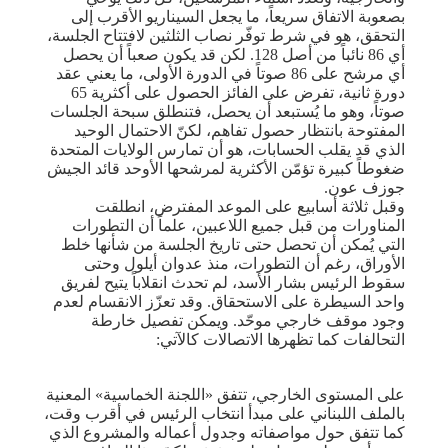
بصعوبة الاتفاق سريعاً، ما يجعل السيناريو الأقرب إلى
التحقق، هو في شرط توفّر نصاب الثلثين لافتتاح الجلسة،
أي 86 نائباً من أصل 128. لكن قد يكون صعباً أن يحصل
أي مرشح على 86 صوتاً في الدورة الأولى، ما يعني عقد
دورة ثانية، تفرض على الفائز الحصول على أكثرية 65
صوتاً، وهو ما يُستبعد أن يحصل، فتنطلق سبحة الجلسات
المفتوحة بانتظار حصول تفاهم، لكنّ الاحتمال الوحيد
الذي قد يقلب الحسابات، هو أن تمارس الولايات المتحدة
ضغوطاً كبيرة تؤمّن الأكثرية لمرشحها الأوحد قائد الجيش
جوزف عون.
وقبل ثلاثة أسابيع على الموعد المفترض، انطلقت
المناورات من قبل جميع اللاعبين، علماً أن التطورات
التي يُمكن أن تحصل حتى تاريخ الجلسة من شأنها خلط
الأوراق، رغم أن التطورات، منذ عدوان أيلول وحتى
سقوط الرئيس بشار الأسد، لم تحدث انقلاباً يتيح لفريق
واحد السيطرة على الاستحقاق. وقد تعزّز الانقسام لعدم
وجود موقف خارجي موحّد. ويمكن تفصيل خارطة
التحالفات كما تظهرها الاتصالات كالآتي:
على المستوى الخارجي، تتفق «اللجنة الخماسية» المعنية
بالملف اللبناني على مبدأ انتخاب الرئيس في أقرب وقت،
كما تتفق حول مواصفاته وجدول أعماله والمشروع الذي