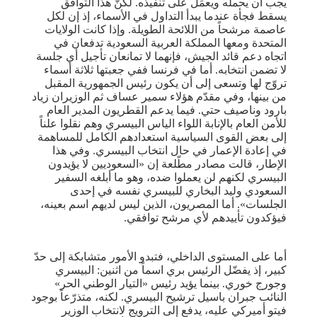
يجب أن يحمله ويعمَل على تنفيذه. لكنّ هذا التوافق
يسقط فجأة عندما يبدأ التداول في الأسماء، إذ إن لكل
عاصمة مرشحاً من اللائحة الطويلة. وإذا كانت الولايات
المتحدة ومعها المملكة العربية السعودية تدفعان في
اتجاه دعم قائد الجيش، فإنهما لا تمانعان تأجيل أي جلسة
لا تضمن انتخابه. أما في فرنسا ففي جعبتها ثلاثة أسماء
تروّج لها وتسعى إلى أن يكون رئيس الجمهورية المقبل
من بينها، وفي مقدّم هؤلاء سمير عساف ثم الوزيران زياد
بارود وناصيف حتي. فيما يدعم القطريون المدير العام
للأمن العام بالإنابة اللواء الياس البيسري وهم نقلوا علناً
إلى بعض القوى السياسية استعدادهم الكامل للمساهمة
في إعادة الإعمار في حال انتخاب البيسري. وفي هذا
الإطار، قالت مصادر مطّلعة إن «السعوديين لا يؤيدون
البيسري لكنهم لن يعملوا ضده، وهو ما أبلغه السفير
السعودي وليد البخاري للبيسري نفسه في إحدى
الجلسات». أما المصريون، الذين ليس لديهم اسم بعينه،
فيؤكدون تأييدهم لأي مرشح توافقي.
أما على المستوى الداخلي، فتبدو الأمور متشابكة إلى حدّ
كبير، إذ يفضّل الرئيس بري اسماً من اثنين: البيسري
وجورج خوري. بينما يؤيد رئيس «التيار الوطني الحر»
النائب جبران باسيل ترشيح البيسري. لكنه، متذرّعاً بوجود
فيتو أميركي عليه، يدفع إلى الترويج لانتخاب الوزير