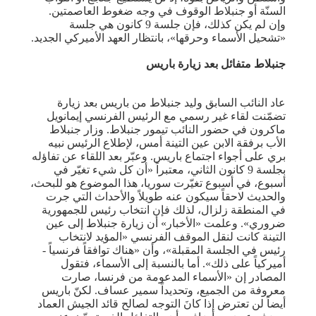
السنّة أو جنبلاط الوقوف في وجه ضغوط العاصمتين.
وإن لم يكن كذلك، فإن جلسة 9 كانون هي جلسة
«تشحيل الأسماء وحرقها»، بانتظار العهد الأميركي الجديد.
جنبلاط متفائل بعد زيارة باريس
عاد النائب السابق وليد جنبلاط من باريس بعد زيارة
تضمّنت لقاء غير رسمي مع الرئيس الفرنسي إيمانويل
ماكرون في حضور النائب تيمور جنبلاط. وزار جنبلاط
الأب برفقة الابن عين التينة أمس، لإطلاع الرئيس نبيه
بري على أجواء اجتماع باريس. وعبّر بعد اللقاء عن تفاؤله
بجلسة 9 كانون الثاني، معتبراً «أن كل شيء تغيّر في
أسبوع، في أسبوع تغيّرت سوريا، هذا الموضوع هو للبحث،
والحديث لاحقاً سيكون عنه طويلاً والأحداث التي جرت
في المنطقة زلزال، لذلك فإن انتخاب رئيس للجمهورية
ضروري». وعلمت «الأخبار» أن زيارة جنبلاط إلى عين
التينة كانت لنقل الموقف الفرنسي «المؤيد لانتخاب
رئيس في الجلسة المقبلة»، وأن «هناك توافقاً فرنسياً -
أميركياً على ذلك». أما بالنسبة إلى الأسماء، فتقول
المصادر إن «الأسماء المدعومة من فرنسا، صارت
معروفة من الجميع، وتحديداً سمير عساف. لكنّ باريس
أيضاً لن تعترض إذا كانَ التوجه لصالح قائد الجيش العماد