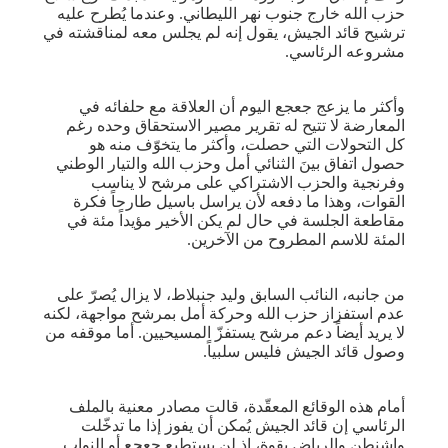
حزب الله خارج جنوب نهر الليطاني. وعندما يُطرح عليه
ترشيح قائد الجيش، يقول إنه لم يجلس معه لمناقشته في
مشروعه الرئاسي.
وأكثر ما يزعج جعجع اليوم أن العلاقة مع حلفائه في
المعارضة لا تتيح له تقرير مصير الاستحقاق وحده رغم
كل التحولات التي حصلت، وأكثر ما يتخوّف منه هو
حصول اتفاق بينَ الثنائي أمل وحزب الله والتيار الوطني
وفرنجية والحزب الاشتراكي على مرشح لا يناسب
القوات، وهذا ما دفعه لأن يراسل باسيل طارحاً فكرة
مقاطعة الجلسة في حال لم يكن الأخير مؤيداً مئة في
المئة للاسم المطروح من الآخرين.
من جانبه، النائب السابق وليد جنبلاط، لا يزال يُصرّ على
عدم استفزاز حزب الله وحركة أمل بمرشح مواجهة، لكنه
لا يريد أيضاً دعم مرشح يستفزّ المسيحيين. أما موقفه من
وصول قائد الجيش فليس سلبياً.
أمام هذه الوقائع المعقّدة، قالت مصادر معنية بالملف
الرئاسي إن قائد الجيش يُمكن أن يفوز إذا ما تدخّلت
واشنطن والرياض بقوة، إذ لن يستطيع جعجع أو النواب