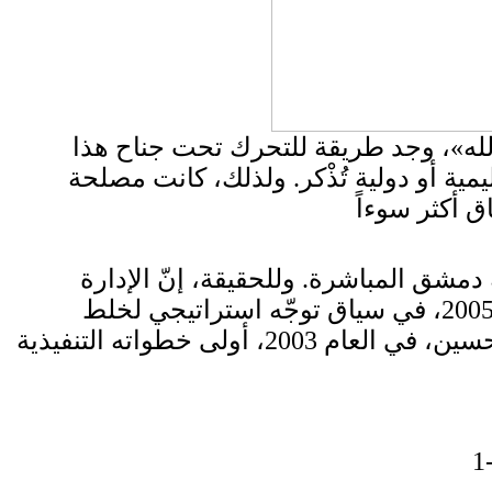
ان. وحتى «حزب الله»، وجد طريقة للتحرك تحت جناح هذا
 إقليمية أو دولية تُذْكر. ولذلك، كانت مصلحة
ية دمشق المباشرة. وللحقيقة، إنّ الإدارة
الأميركية الجمهورية، بقيادة جورج بوش، هي التي أخرجت القوات السورية من لبنان في ربيع 2005، في سياق توجّه استراتيجي لخلط