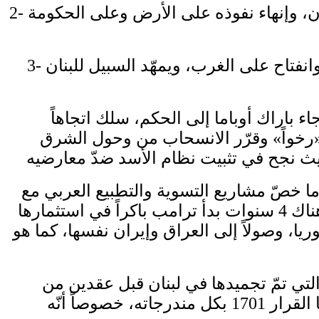
2- بتذكيره بالقرارين 1559 و1680، يضمن القرار 1701 أيضاً فك ارتباط لبنان بمحور دمشق- طهران، وإنهاء نفوذه على الأرض وعلى الحكومة
3- إنّ فك الارتباط بالمحور الإيراني ـ السوري يسمح للحكومة في بيروت بسلوك سياسة اعتدال وانفتاح على الغرب، ويمهّد السبيل للبنان
اء باراك أوباما إلى الحكم، سلك اتجاهاً
 «رخواً» وقرّر الانسحاب من وحول الشرق
ادة مسار بوش في ما خصّ مشاريع التسوية والتطبيع العربي مع
إسرائيل ومواجهة إيران. لكن خسارته الولاية الثانية ووصول جو بايدن جمّد كل شيء. واليوم، هناك 4 سنوات بدأ ترامب باكراً في استثمارها
، وصولاً إلى العراق وإيران نفسها، كما هو
 التي تمّ تجميدها في لبنان قبل عقدين من
الزمن، والتي بدأت بإجلاء قوات الأسد. وثمة خريطة طريق جاهزة لبلوغ هذه الخيارات يرسمها القرار 1701 بكل مندرجاته، خصوصاً أنّه