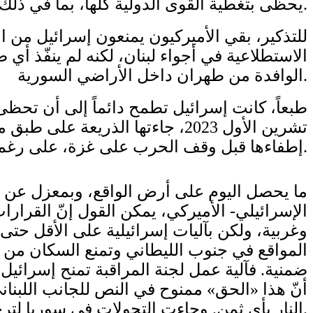
يحظى بتغطية القوى الدولية كلها، بما في ذلك روسيا والصين.
الاستطلاعية في أجواء لبنان، لكنه لم ينفّذ أ
الوافدة من طهران داخل الأراضي السورية.
تشرين الأول 2023، جاءتها الذ
إطفاءها قبل وقف الحرب على غزة، على رغم من الجهود الأميركية الحثيثة في هذا الاتجاه. وانتهت الحرب إلى ما انتهت عليه.
ما يحصل اليوم على أرض الواقع، وبمعزل عن ا
وغربية، ولكن بآليات إسرائيلية على الأقل حتى 
المواقع في جنوب الليطاني وتمنع السكان من 
ضمنية. فآلية عمل لجنة المراقبة تمنح إسرائيل
أنّ هذا «الحق» ممنوح في النص للجانب اللبناني 
النار بأي ثمن. وجاءت التحولات في سوريا لترجح اختلال القوى في شكل دائم ونهائي.