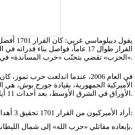
يقول ديب
القرار طوال 17 عاماً، فواصل بناء ق
«الحزب» تقضي بتجنّب «حرب المساندة» في الجنوب، لأنها منحت إسرائيل فرصة لفرض اتفاق أكثر سوءاً.
في العام 2006، عندما اندلعت حرب 
الأوراق في الشرق الأوسط، بعد أحداث 11 أيلول 2001. وكانت حرب العراق وإسقاط صدام حسين، في العام 2003، أولى خطواته التنفيذية.
أراد الأميركيون من القرار 1701 تحقيق 3 أهداف متلازمة:
1- بإبعاده مقاتلي «حزب الله» إلى شمال الليطاني، يوفّر القرار حماية لحدود إسرائيل الشمالية.