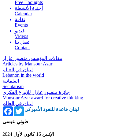
Free Thoughts
أجندة الأنشطة
Calendar
ثقافة
Events
فيديو
Videos
اتصل بنا
Contact
مقالات المؤسس منصور عازار
Articles by Mansour Azar
لبنان في العالم
Lebanon in the world
العلمانية
Secularism
جائزة منصور عازار للإبداع الفكري
Mansour Azar award for creative thinking
لبنان
في العالم
Facebook
Twitter
لبنان قاعدة للنفوذ الأميركي
طوني عيسى
الإثنين 16 كانون لأول 2024