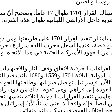
للتذكير، بقي الأميركيون يمنعون إسرائيل من ا
ي ضربة داخل الأراضي اللبنانية طوال هذه الفت
طبعاً، كانت إسرائيل تطمح دائماً إلى أن تحظ
ريعة على طبق من فضة، عندما أشعل «حزب الله» شرار
لقراءات الحرفية لاتفاق وقف النار والاجتهاد
الإسرائيلي- الأميركي، يمكن ال
الآن. فإسرائيل تواصل ضرباتها وطلعاتها الجوية 
العودة إلى قراهم. وهي تقوم بذلك من دون راد
 هامش تنفيذ القرارات الدولية الثلاثة بنفسها
أيضاً، فإنّه واقعياً لا يعني شيئاً، لأنّ إسرا