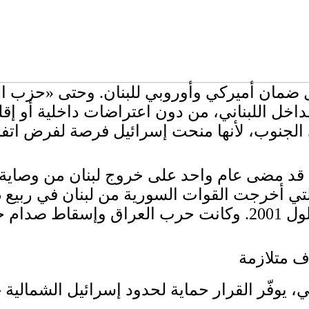
لوماسي غربي: كان القرار 1701 أفضل ضمان أميركي وأوروبي للبن
دراته في الداخل اللبناني، من دون اعتراضات داخلية أو
تموز، كان قد مضى عام واحد على خروج لبنان من وصا