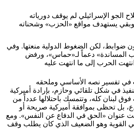
نتهاك القرار 1701 طوال 17 عاماً. وصحيح أنّ سلاح الجو الإسرائيلي لم يوقف دورياته
رة، وبقي يستهدف مواقع «الحزب» وشحناته
ى بامتياز تنفيذ القرار 1701 على طريقتها ومن دون ضوابط، لكن الضغوط الدولية منعتها. وفي
ة «حرب المساندة» دعماً لـ«حماس»، ورفض
ات في تفسير نصه الأساسي وملحقه
قول إنّ القرارات الدولية الثلاثة 1701 و1559 و1680 باتت قيد التنفيذ في شكل تلقائي وحازم، بإرادة أميركية
فوق لبنان كله، وتتمسك باحتلالها عدداً من
ع، بل تحظى بموافقة أميركية صريحة أو
 تحت عنوان «الحق في الدفاع عن النفس». ومع
ئيل هي القوية وهو الضعيف الذي كان يطلب وقف