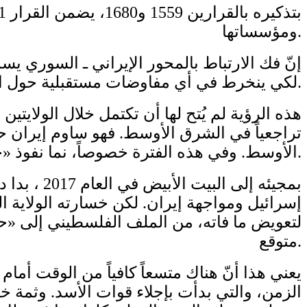
ومؤسساتها.
لكي ينخرط في أي مفاوضات مستقبلية حول التسويات الكبرى في الشرق الأوسط.
هذه الرؤية لم يُتح لها أن تكتمل خلال الولايتي
تراجعياً في الشرق الأوسط. فهو ساوم إيران حو
الأوسط. وفي هذه الفترة خصوصاً، نما نفوذ «حزب الله»، وتوسع كثيراً في الداخل السوري حيث نجح في تثبيت نظام الأسد ضدّ معارضيه.
بمجيئه إل
لتعويض ما فاته، من الملف الفلسطيني إلى «حز
متوقع.
يعني هذا أنّ هناك متسعاً كافياً من الوقت أمام