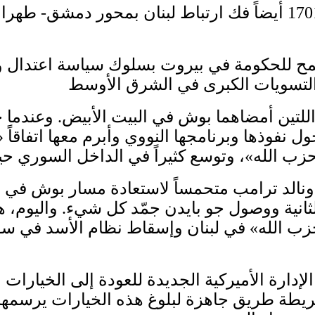
ن اللتين أمضاهما بوش في البيت الأبيض. وعندما ج
ل نفوذها وبرنامجها النووي وأبرم معها اتفاقاً
ى البيت الأبيض في العام 2017 ، بدا دونالد ترامب متحمساً لاستع
ب الله» في لبنان وإسقاط نظام الأسد في سوريا
 الإدارة الأميركية الجديدة للعودة إلى الخيارات