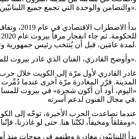
والتضامن والوحدة التي تجمع جميع اللبنانيّين بغضّ النظر عن منطقتهم أو دينهم. يستحق لبنان رؤية أكثر إشراقاً ومستقبلاً أفضل».
بدأ الاضط
ل
لمدة عامَين، قبل أن يُنتخب رئيس جمهورية وتشكيل حكومة جديدة.
وأوضح القادري، الفنان الذي غادر بيروت للمرّة الثانية بعد انفجار المرفأ: «كانت هذه السنوات الأخيرة في لبنان حقاً مثل الأفعوانية».
المدينة. قرّر المغادرة مرّة أخرى عندما دُمِّ
«اليوم، أود أن أكون شجرة» في بيروت للمساعدة 
في مجال الفنون لدعم أسرته.
عندما تصاعدت الحرب الأخيرة، توجّه إلى الكو
ومقلقاً ومخيفاً، لكنّنا هنا. حتى لو غادرنا، فإنّنا نعود دائماً».