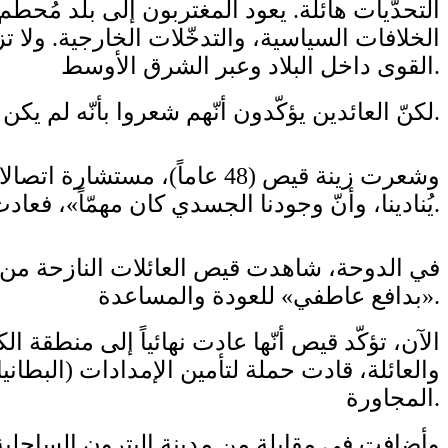
التحدّيات هائلة. يعود المغتربون إلى بلد مُحط
الخلافات السياسية، والتدخّلات الخارجية. ولا 
القوى داخل البلاد وعبر الشرق الأوسط.
لكنّ العائدين يؤكّدون أنّهم شعروا بأنّه لم يكن لديهم خيار آخر، حتى مع بقاء اتفاق وقف إطلاق النار بين إسرائيل و»حزب الله» هشاً.
يُنادينا، وأنّ وجودنا الجسدي كان مهمّاً»، فعادت في تشرين الأول.
في الدوحة، شاهدت قيص العائلات النازحة من 
«بدافع عاطفي» للعودة والمساعدة.
والعائلة، قادت حملة لتأمين الإمدادات (البطاني
المجاورة.
وأضافت في مقابلة من مدينة البترون الساحلية