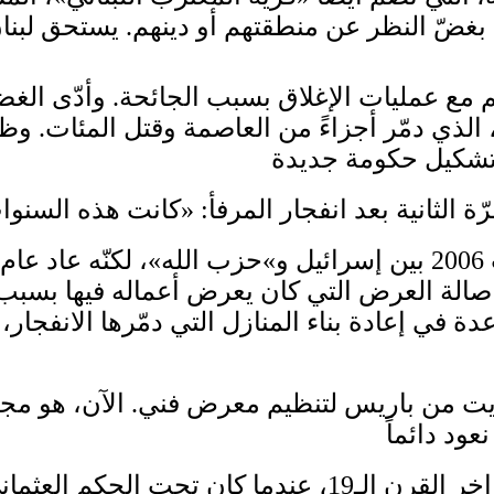
راب الاقتصادي في عام 2019، وتفاقم مع عمليات الإغلاق بسبب 
لحكومة. ثم جاء انفجار مرفأ بيروت عام 2020، الذي دمّر أجزاءً من ا
رت صالة العرض التي كان يعرض أعماله فيها بسبب 
في إعادة بناء المنازل التي دمّرها الانفجار، 
يت من باريس لتنظيم معرض فني. الآن، هو مجد
بدأ اللبنانيّون مغادرة وطنهم في موجات منذ أواخر القرن 