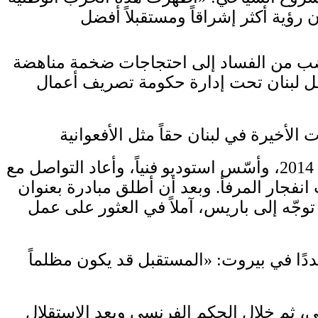
الجائحة. وأدّى الغضب من الفساد إلى احتجاجات ضخمة مناهضة
لعاصمة وقتل المئات. وظل لبنان تحت إدارة حكومة تصريف أعمال
غادر القادري لأول مرّة إلى الكويت خلال حرب 2006 بين إسرائيل و»حزب الله»، لكنّه عاد عام 2014، وأسّس استوديو فنياً، وأعاد التواصل مع
انفجار المرفأ. وبعد أن أطلق مبادرة بعنوان
توجّه إلى باريس، آملاً في العثور على عمل
دًا في بيروت: «المستقبل قد يكون مظلماً
الـ19، عندما كان تحت الحكم العثماني، ثم خلال الحكم الفرنسي وبعد الاستقلال