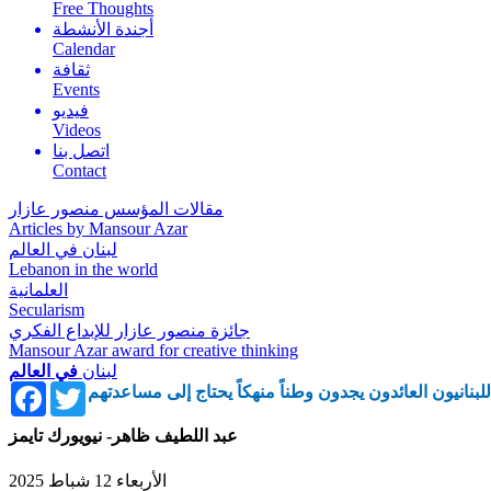
Free Thoughts
أجندة الأنشطة
Calendar
ثقافة
Events
فيديو
Videos
اتصل بنا
Contact
مقالات المؤسس منصور عازار
Articles by Mansour Azar
لبنان في العالم
Lebanon in the world
العلمانية
Secularism
جائزة منصور عازار للإبداع الفكري
Mansour Azar award for creative thinking
لبنان
في العالم
Facebook
Twitter
للبنانيون العائدون يجدون وطناً منهكاً يحتاج إلى مساعدتهم
عبد اللطيف ظاهر- نيويورك تايمز
الأربعاء 12 شباط 2025