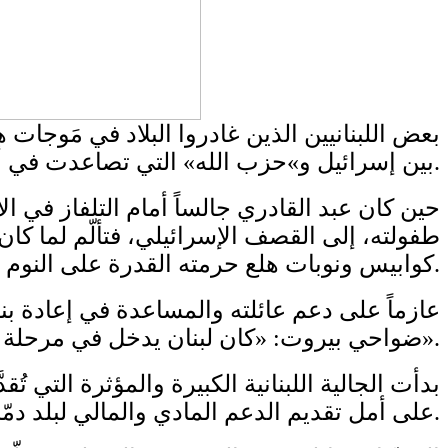
بعض اللبنانيين الذين غادروا البلاد في مَوجات
بين إسرائيل و»حزب الله» التي تصاعدت في أيلول.
حين كان عبد القادري جالساً أمام التلفاز في
كوابيس ونوبات هلع حرمته القدرة على النوم.
ضواحي بيروت: «كان لبنان يدخل في مرحلة كارثية. العودة كانت الخيار الأفضل والوحيد».
على أمل تقديم الدعم المادي والمالي لبلد دمّرته واحدة من أكثر الحروب دموية منذ عقود في هذه الدولة المتوسطية.