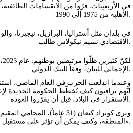
في الأربعينات. فرّوا من الانقسامات الطائفية،
الأهلية من 1975 إلى 1990.
في بلدان مثل أستراليا، البرازيل، نيجيريا، والو
الاقتصادي نسيم نيكولاس طالب.
الإجمالي للبنان، وفقاً للبنك الدولي.
وعندما اندلعت الحرب في العام الماضي، استنفر
أنّهم يراقبون كيف تُخطّط الحكومة الجديدة لإ
الاستقرار في البلاد، قبل أن يقرّروا العودة.
ويرى كونراد كنعان (31 عاماً
المنطقة، وكيف يمكن أن تؤثر على مستقبل لبنان، «لا أعتقد أنّ الصمود أمر إيجابي للغاية، إنّه مرهق».