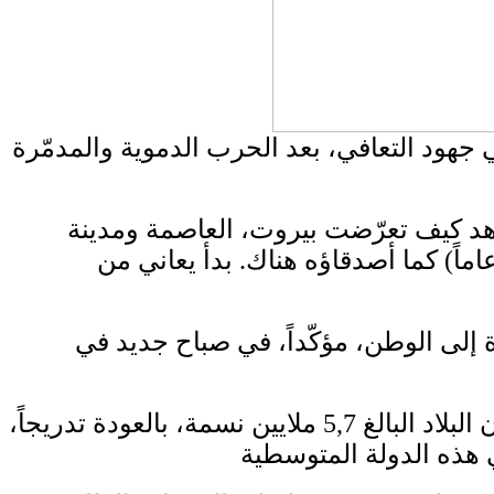
 جهود التعافي، بعد الحرب الدموية والمدمّرة
اهد كيف تعرّضت بيروت، العاصمة ومدينة
ته، إلى القصف الإسرائيلي، فتألّم لما كان يُعانيه أفراد عائلته، بمَن فيهم والدته وابنه (13 عاماً) كما أصدقاؤه هناك. بدأ يعاني من
بلده، قرّر القادري (40 عاماً) حجز تذكرة عودة إلى الوطن، مؤكّداً، في صباح جديد في
بدأت الجالية اللبنانية الكبيرة والمؤثرة التي تُقدَّر بأنّها تساوي ما يقرب من 3 أضعاف عدد سكان البلاد البالغ 5,7 ملايين نسمة، بالعودة تدريجاً،