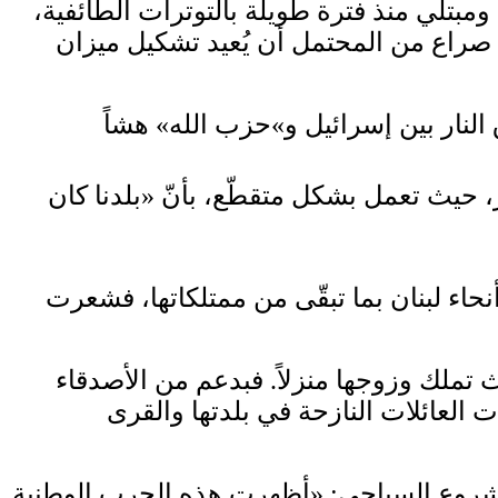
ومبتلي منذ فترة طويلة بالتوترات الطائفية،
عد صراع من المحتمل أن يُعيد تشكيل ميزان
تصالات غادرت لبنان في عام 2004 إلى الدوحة، قطر، حيث تعمل بشكل متقطّع، بأنّ «بلدنا كان
ء لبنان بما تبقّى من ممتلكاتها، فشعرت
لكورة، على بُعد حوالى 30 ميلاً شمال بيروت، حيث تملك وزوجها منزلاً. فبدعم من الأصدقاء
ت العائلات النازحة في بلدتها والقرى
المشروع السياحي: «أظهرت هذه الحرب الوطنية