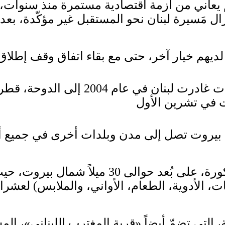
ّم يعاني من أزمة اقتصادية مستمرة منذ سنوات، 
تزال مَسيرة لبنان نحو المستقبل غير مؤكّدة، ب
وشعرت زينة قيص (48 عاماً)، مستشارة ا
بيروت تصل إلى مدن وبلدات أخرى في جميع أنحا
الآن، تؤكّد قيص أنّها عادت نهائياً إلى منطقة ا
ات، الأدوية، الطعام، الأواني، والملابس) لعشرا
، التي تضمّ أيضاً «قرية المغترب اللبناني»، 