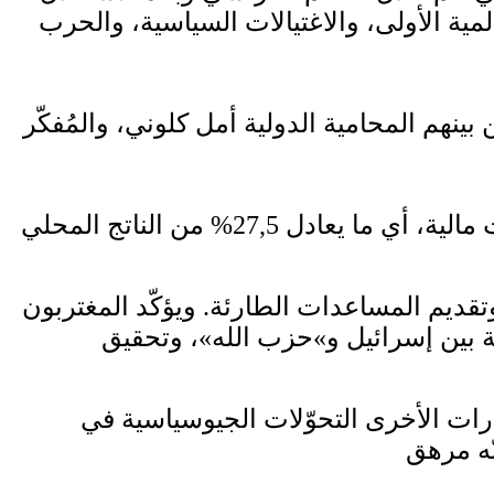
لمية الأولى، والاغتيالات السياسية، والحرب
بينهم المحامية الدولية أمل كلوني، والمُفكّر
لكنّ كثيرين ظلّوا مرتبطين بوطنهم: عام 2023، أرسل المغتربون نحو 6 مليارات دولار كتحويلات مالية، أي ما يعادل 27,5% من الناتج المحلي
تقديم المساعدات الطارئة. ويؤكّد المغتربون
شة بين إسرائيل و»حزب الله»، وتحقيق
ين الاعتبارات الأخرى التحوّلات الجيوسياسية في