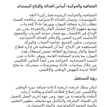
الشفافية والحوكمة: أساس العدالة والإنتاج المستدام
الشفافية والحوكمة الرشيدة هما ركيزتا الثقة
بالمؤسسات وضمان العدالة الاجتماعية. مكافحة الفساد
تتطلب إدارة شفافة للموارد وتوزيعاً عادلاً للخدمات.
توسيع مفهوم الإنتاج ليشمل الفكر والمعرفة يعزز دور
الإبداع في الاقتصاد، مع ضمان حماية الحريات والحقوق
الأساسية كحرية التعبير والإعلام. العدالة الاجتماعية
تستوجب تمكين الجميع، بخاصة الشباب والمرأة،
للمساهمة في الإنتاج. كما أن الشفافية في إدارة قطاع
النفط والغاز ومشاريع الطاقة تضمن استغلال هذه
الموارد بما يخدم المصلحة العامة، ويوفر عائدات تعزز
التنمية المستدامة. الحوكمة تعزز أيضاً التعاون الإقليمي
من خلال سياسات عادلة ومشروعات مشتركة، ما يفتح
آفاقاً جديدة للنهوض الوطني والإقليمي.
رؤية للمستقبل
لبنان يمتلك فرصة تاريخية لإعادة صياغة دوره الوطني
والإقليمي عبر إصلاح قطاعه العام ومعالجة أزماته
الملحة والمتعددة من جهة، ومن جهة أخرى العمل للتحول
إلى اقتصاد المعرفة والتكامل مع محيطه. بتطوير التعليم،
والبنية التحتية التكنولوجية، والبيئة الاستثمارية،