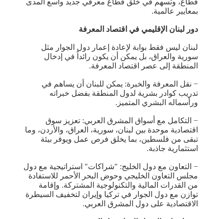
قطاع، وتسهم في خلق قطاع معرفي جديد واسع المدى
بمعايير عالمية.
دور لبنان الإقليمي في اقتصاد المعرفة
لبنان ليس فقط بوابة لإعادة إعمار دول الجوار مثل
سورية والعراق، بل يمكن أن يكون رائداً في إدخال
المنطقة إلى عصر اقتصاد المعرفة.
− نقل المعرفة والخبرة: يمكن للبنان أن يساهم في
تدريب كوادر بشرية لدول المنطقة بفضل خبراته
ورأسماله البشري المتميز.
− التكامل مع أسواق المشرق العربي: تعزيز سوق
اقتصادية موحدة بين لبنان، سورية، العراق، والأردن، وما
تبقى من فلسطين، بما يخلق فرص عمل ويوفر بيئة
استثمارية جاذبة.
− التعاون مع دول الخليج: "شراكات" استراتيجية مع دول
مجلس التعاون الخليجي وحوض البحر الأحمر للاستفادة
من القدرات المالية والتكنولوجية المشتركة. وإقامة
توازن مع دول الجوار في تركيا وإيران لتخفيف السيطرة
الاقتصادية على دول المشرق العربي.