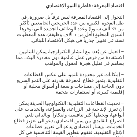
اقتصاد المعرفة: قاطرة النمو الاقتصادي
التحول إلى اقتصاد المعرفة ليس ترفاً بل ضرورة، في
ظل الفجوة الكبيرة بين عدد الخريجين الجامعيين (أكثر
من 35 ألف سنوياً) وعدد الوظائف الجديدة التي توفرها
السوق المحلية (أقل من 5 آلاف وظيفة). هذه المعطيات
تستدعي تغييراً جذرياً في هيكل الاقتصاد اللبناني.
− العمل عن بُعد: مع انتشار التكنولوجيا، يمكن للبنانيين
الاستفادة من فرص عمل عالمية دون مغادرة البلاد، مما
يساهم في تقليل هجرة العقول والمواهب.
− إمكانات غير محدودة للنمو: على عكس القطاعات
التقليدية، يتميز قطاع المعرفة بقدرته على النمو السريع
دون الحاجة إلى مساحات واسعة أو أسواق محلية أو
إقليمية كبيرة، أو استثمارات ضخمة.
− تحديث القطاعات التقليدية: التكنولوجيا الحديثة يمكن
أن تعزز الإنتاجية في الزراعة، والصناعة، والخدمات على
أنواعها، وتجعلها أكثر تنافسية وابتكاراً. وبالتالي تلغي
الصراع التقليدي بين يمين اقتصادي يدعو الى تعزيز قطاع
الخدمات، ويسار اقتصادي يدعو الى تعزيز قطاعات
الإنتاج التقليدية. فتقوم بتطوير القيمة التنافسية في كل