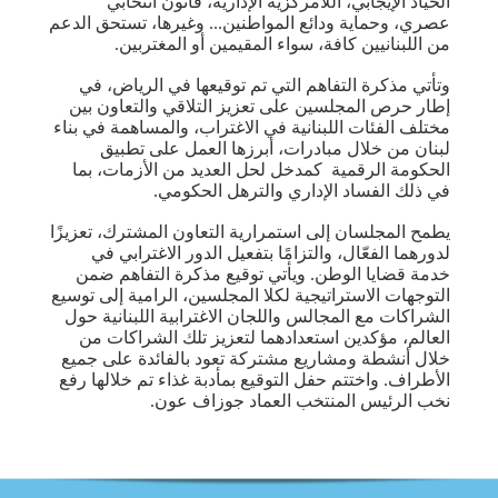
الحياد الإيجابي، اللامركزية الإدارية، قانون انتخابي
عصري، وحماية ودائع المواطنين... وغيرها، تستحق الدعم
من اللبنانيين كافة، سواء المقيمين أو المغتربين.
وتأتي مذكرة التفاهم التي تم توقيعها في الرياض، في
إطار حرص المجلسين على تعزيز التلاقي والتعاون بين
مختلف الفئات اللبنانية في الاغتراب، والمساهمة في بناء
لبنان من خلال مبادرات، أبرزها العمل على تطبيق
الحكومة الرقمية كمدخل لحل العديد من الأزمات، بما
في ذلك الفساد الإداري والترهل الحكومي.
يطمح المجلسان إلى استمرارية التعاون المشترك، تعزيزًا
لدورهما الفعّال، والتزامًا بتفعيل الدور الاغترابي في
خدمة قضايا الوطن. ويأتي توقيع مذكرة التفاهم ضمن
التوجهات الاستراتيجية لكلا المجلسين، الرامية إلى توسيع
الشراكات مع المجالس واللجان الاغترابية اللبنانية حول
العالم، مؤكدين استعدادهما لتعزيز تلك الشراكات من
خلال أنشطة ومشاريع مشتركة تعود بالفائدة على جميع
الأطراف. واختتم حفل التوقيع بمأدبة غذاء تم خلالها رفع
نخب الرئيس المنتخب العماد جوزاف عون.