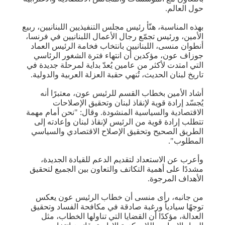
حول العالم.
بهذه المناسبة، هنّأ رئيس مجلس التنفيذيين اللبنانيين، ربيع
الأمين، ورئيس تجمّع رجال الأعمال اللبنانيين في فرنسا،
أنطوان منسى، اللبنانيين بانتخاب فخامة الرئيس العماد
جوزاف عون، مؤكدين أن انتهاء فترة الشغور الرئاسي
التي امتدت لأكثر من عامين يُعدّ بداية لمرحلة جديدة في
تاريخ لبنان الحديث، تُنهي حقبة العزلة العربية والدولية.
أشاد الأمين بخطاب القسم للرئيس عون، معتبرًا أنه
يُجسّد إرادة قوية لإنقاذ لبنان وتحقيق الإصلاحات
الاقتصادية والسياسية المنشودة. وقال: "نحن أمام مهمة
تتطلب إرادة قوية من الرئيس لإنقاذ لبنان وإعادته إلى
الطريق الصحيح وتحقيق الإصلاح الاقتصادي والسياسي
المطلوب".
وأعرب عن الاستعداد لتقديم الدعم للقيادة الجديدة،
مشددًا على أهمية التكاتف والتعاون بين الجميع لتحقيق
الأهداف المرجوة.
من جانبه، رأى منسى أن خطاب الرئيس عون يعكس
توجهًا سيادياً ورغبة صادقة في مكافحة الفساد وتحقيق
العدالة، مؤكدًا أن القضايا التي تناولها الخطاب، مثل